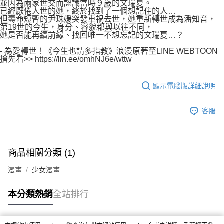
並因為兩家世交而認識當時９歲的文瑞夏。
已經厭倦人世的她，終於找到了一個想記住的人…
但壽命短暫的尹珠媛突發車禍去世，她重新轉世成為潘知音，
第19世的今生，身分、容貌都與以往不同，
她是否能再續前緣、找回唯一不想忘記的文瑞夏…？
- 為愛轉世！《今生也請多指教》浪漫原著至LINE WEBTOON
搶先看>> https://lin.ee/omhNJ6e/wttw
顯示電腦版詳細說明
客服
商品相關分類 (1)
漫畫
少女漫畫
本分類熱銷
全站排行