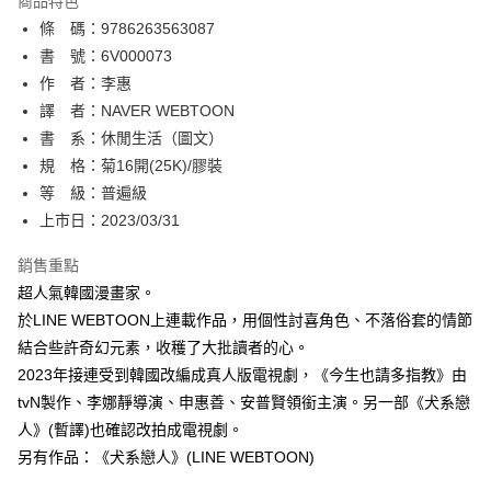
商品特色
相關說明
條 碼：9786263563087
【關於「AFTEE先享後付」】
ATM付款
AFTEE先享後付是「在收到商品之後才付款」的支付方式。 讓您購物簡單
書 號：6V000073
便利好安心！
作 者：李惠
１．簡單：不需註冊會員、不需綁卡、不需儲值。
運送方式
譯 者：NAVER WEBTOON
２．便利：只要手機號碼，簡訊認證，即可結帳。
３．安心：先確認商品／服務後，再付款。
書 系：休閒生活（圖文）
全家取貨付款
規 格：菊16開(25K)/膠裝
每筆NT$80，滿NT$500(含以上)免運費
【「AFTEE先享後付」結帳流程】
１．於結帳方式選擇「AFTEE先享後付」後，將跳轉至「AFTEE先享後付」
等 級：普遍級
付款後全家取貨
結帳頁面，進行簡訊認證並確認金額後，即可完成結帳。
上市日：2023/03/31
２．訂單成立數日內，您將收到繳費通知簡訊。
每筆NT$80，滿NT$500(含以上)免運費
３．收到繳費通知簡訊後14天內，點擊此簡訊中的連結，可透過四大超商／
銷售重點
ATM／網路銀行／等多元方式進行付款，方視為交易完成。
萊爾富取貨付款
※ 請注意：結帳手續完成當下不需立刻繳費，但若您需要取消訂單，請聯絡
超人氣韓國漫畫家。
每筆NT$80，滿NT$500(含以上)免運費
購買商品的店家。未經商家同意取消之訂單仍視為有效，需透過AFTEE先享
於LINE WEBTOON上連載作品，用個性討喜角色、不落俗套的情節
後付繳納相關費用。
結合些許奇幻元素，收穫了大批讀者的心。
付款後萊爾富取貨
※ 交易是否成功請以「AFTEE先享後付 」之結帳頁面顯示為準，若有關於
是否繳費成功／繳費後需取消欲退款等相關疑問，請聯繫「AFTEE先享後付
2023年接連受到韓國改編成真人版電視劇，《今生也請多指教》由
每筆NT$80，滿NT$500(含以上)免運費
客戶支援中心」
https://netprotections.freshdesk.com/support/home
tvN製作、李娜靜導演、申惠善、安普賢領銜主演。另一部《犬系戀
7-11取貨付款
人》(暫譯)也確認改拍成電視劇。
【注意事項】
１．透過由恩沛科技股份有限公司提供之「AFTEE先享後付」服務完成之交
每筆NT$80，滿NT$500(含以上)免運費
另有作品：《犬系戀人》(LINE WEBTOON)
易，需依本服務之必要範圍內提供個人資料，並將交易相關給付款項請求債
權轉讓予恩沛科技股份有限公司。