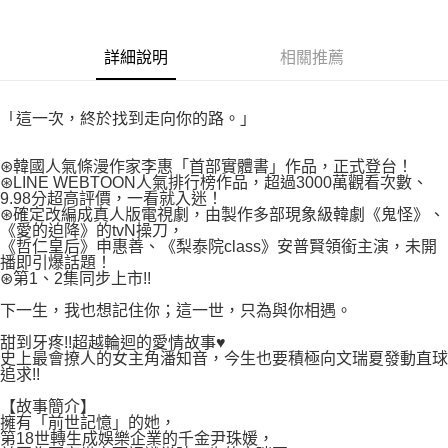
付款後7-11取貨
２．關於個人資料處理事宜，請瀏覽以下網址：
每筆NT$80，滿NT$500(含以上)免運費
https://aftee.tw/terms/#terms3
３．未成年的使用者請事先徵得法定代理人或監護人之同意方可使用
詳細說明
相關推薦
宅配
「AFTEE先享後付」，若未經同意申辦者引起之損失，本公司不負相關責
任。
每筆NT$100，滿NT$800(含以上)免運費
４．使用「AFTEE先享後付」時，將依據個別帳號之用戶狀況，依本公司即
「這一次，終於找到走向你的路。」
時審查核予不同之上限額度；若仍有額度不足之情形，本公司將視審查結果
國家/地區配送
查看運費
請求用戶進行身份認證。
５．嚴禁一人註冊多個帳號或使用他人資訊註冊。若發現惡意使用之情形，
⊛韓國人氣條漫作家李惠「首部實體書」作品，正式登台！
恩沛科技股份有限公司將有權停止該用戶之使用額度並採取法律行動。
⊛LINE WEBTOON人氣排行榜作品，超過3000萬觀看次數、
9.98分超高評價，一看就入迷！
⊛確定改編成真人版電視劇，由製作多部現象級韓劇《鬼怪》、
《愛的迫降》的tvN操刀，
《哲仁皇后》申惠善、《梨泰院class》安普賢領銜主演，未開
播即引爆話題！
⊛第1、2集同步上市!!
下一生，我也想記住你；這一世，只為與你相遇。
甜到牙疼!!超越輪迴的愛情故事♥
史上最會撩人的女主角潘知音，今生也要積極向文瑞夏發動直球
追求!!
【故事簡介】
擁有「前世記憶」的她，
第18世轉生成娛樂企業的千金尹珠媛，