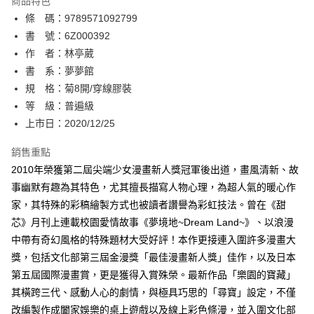
商品特色
相關說明
條 碼：9789571092799
【關於「AFTEE先享後付」】
ATM付款
AFTEE先享後付是「在收到商品之後才付款」的支付方式。 讓您購物簡單
書 號：6Z000392
便利好安心！
作 者：林亭葳
１．簡單：不需註冊會員、不需綁卡、不需儲值。
運送方式
書 系：夢夢館
２．便利：只要手機號碼，簡訊認證，即可結帳。
３．安心：先確認商品／服務後，再付款。
規 格：菊8開/穿線膠裝
全家取貨付款
等 級：普遍級
每筆NT$80，滿NT$500(含以上)免運費
【「AFTEE先享後付」結帳流程】
１．於結帳方式選擇「AFTEE先享後付」後，將跳轉至「AFTEE先享後付」
上市日：2020/12/25
付款後全家取貨
結帳頁面，進行簡訊認證並確認金額後，即可完成結帳。
２．訂單成立數日內，您將收到繳費通知簡訊。
銷售重點
每筆NT$80，滿NT$500(含以上)免運費
３．收到繳費通知簡訊後14天內，點擊此簡訊中的連結，可透過四大超商／
2010年榮獲第二屆尖端少女漫畫新人獎冠軍後出道，畫風清新、故
ATM／網路銀行／等多元方式進行付款，方視為交易完成。
萊爾富取貨付款
※ 請注意：結帳手續完成當下不需立刻繳費，但若您需要取消訂單，請聯絡
事幽默有趣為其特色，尤其擅長描寫人物心理，為超人氣的暖心作
每筆NT$80，滿NT$500(含以上)免運費
購買商品的店家。未經商家同意取消之訂單仍視為有效，需透過AFTEE先享
家，其特殊的彩稿繪製方式也被讀者讚譽為彩虹技法。曾在《甜
後付繳納相關費用。
芯》月刊上連載校園愛情故事《夢境地~Dream Land~》、以浪漫
付款後萊爾富取貨
※ 交易是否成功請以「AFTEE先享後付 」之結帳頁面顯示為準，若有關於
是否繳費成功／繳費後需取消欲退款等相關疑問，請聯繫「AFTEE先享後付
中帶有奇幻風格的特殊題材大受好評！本作更接連入圍許多漫畫大
每筆NT$80，滿NT$500(含以上)免運費
客戶支援中心」
https://netprotections.freshdesk.com/support/home
獎，包括文化部第三屆金漫獎「最佳漫畫新人獎」佳作，以及日本
7-11取貨付款
第五屆國際漫畫賞，更是獲得入賞殊榮。最新作品「樂園的寶藏」
【注意事項】
１．透過由恩沛科技股份有限公司提供之「AFTEE先享後付」服務完成之交
每筆NT$80，滿NT$500(含以上)免運費
其橫跨三代、感動人心的劇情，與極具巧思的「尋寶」設定，不僅
易，需依本服務之必要範圍內提供個人資料，並將交易相關給付款項請求債
改編製作成闔家娛樂的桌上遊戲以及線上彩色條漫，並入圍文化部
權轉讓予恩沛科技股份有限公司。