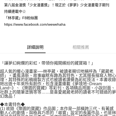
付款後7-11取貨
２．關於個人資料處理事宜，請瀏覽以下網址：
第八屆金漫獎「少女漫畫獎」！現正於《夢夢》少女漫畫電子期刊
每筆NT$80，滿NT$500(含以上)免運費
https://aftee.tw/terms/#terms3
持續連載中☆
３．未成年的使用者請事先徵得法定代理人或監護人之同意方可使用
宅配
「林亭葳」FB粉絲團
「AFTEE先享後付」，若未經同意申辦者引起之損失，本公司不負相關責
任。
每筆NT$100，滿NT$800(含以上)免運費
https://www.facebook.com/wewehaha
４．使用「AFTEE先享後付」時，將依據個別帳號之用戶狀況，依本公司即
時審查核予不同之上限額度；若仍有額度不足之情形，本公司將視審查結果
國家/地區配送
查看運費
請求用戶進行身份認證。
５．嚴禁一人註冊多個帳號或使用他人資訊註冊。若發現惡意使用之情形，
恩沛科技股份有限公司將有權停止該用戶之使用額度並採取法律行動。
詳細說明
相關推薦
「讓夢幻絢爛的彩虹，帶領你揭開繽紛的藏寶箱！」
超人氣的暖心漫畫家──林亭葳，被讀者親切地稱呼為「葳葳老
師」。畫風清新、故事幽默有趣為其特色，尤其擅長描寫人物心
理，其特殊的彩稿繪製方式也被讀者讚譽為彩虹技法。本書收錄
她出道十年來所有創作，包含漫畫連載《夢境地~Dream
Land~》、《樂園的寶藏》等彩刊、各項精品用圖、小說封面、
社群上的隨筆塗鴉等等……是喜愛葳葳老師的讀者不可錯過的夢
幻逸品！
◆本書特色◆
(1) 收錄《樂園的寶藏》作品圖：本作是一部橫跨三代、有著感
動人心的劇情，與極具巧思的「尋寶」設定的長篇作品，也是林