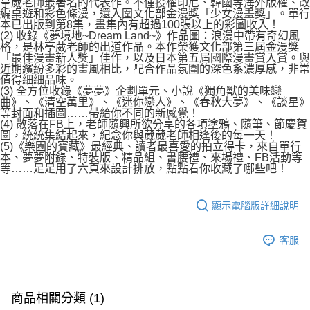
亭葳老師最著名的代表作。不僅授權印尼、韓國等海外版權、改
編桌遊和彩色條漫，還入圍文化部金漫獎「少女漫畫獎」。單行
本已出版到第8集，畫集內有超過100張以上的彩圖收入！
(2) 收錄《夢境地~Dream Land~》作品圖：浪漫中帶有奇幻風
格，是林亭葳老師的出道作品。本作榮獲文化部第三屆金漫獎
「最佳漫畫新人獎」佳作，以及日本第五屆國際漫畫賞入賞。與
近期繽紛多彩的畫風相比，配合作品氛圍的深色系濃厚感，非常
值得細細品味。
(3) 全方位收錄《夢夢》企劃單元、小說《獨角獸的美味戀
曲》、《清空萬里》、《迷你戀人》、《春秋大夢》、《談星》
等封面和插圖……帶給你不同的新感覺！
(4) 散落在FB上，老師隨興所欲分享的各項塗鴉、隨筆、節慶賀
圖，統統集結起來，紀念你與葳葳老師相逢後的每一天！
(5)《樂園的寶藏》最經典、讀者最喜愛的拍立得卡，來自單行
本、夢夢附錄、特裝版、精品組、書腰禮、來場禮、FB活動等
等……足足用了六頁來設計排放，點點看你收藏了哪些吧！
顯示電腦版詳細說明
客服
商品相關分類 (1)