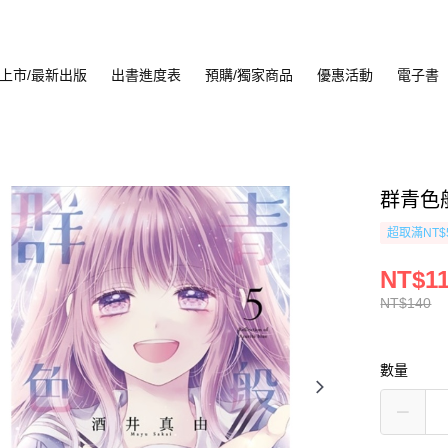
上市/最新出版
出書進度表
預購/獨家商品
優惠活動
電子書
群青色般
超取滿NT$
NT$1
NT$140
數量