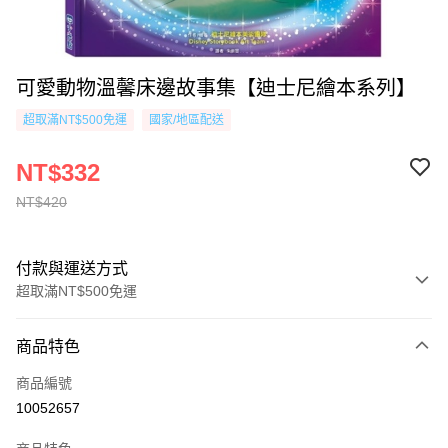
可愛動物溫馨床邊故事集【迪士尼繪本系列】
超取滿NT$500免運
國家/地區配送
NT$332
NT$420
付款與運送方式
超取滿NT$500免運
付款方式
商品特色
信用卡一次付款
商品編號
超商取貨付款
10052657
AFTEE先享後付