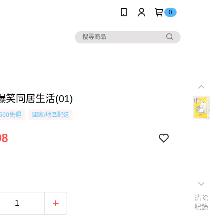
0
笑同居生活(01)
500免運
國家/地區配送
98
清除
紀錄