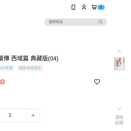
0
傳 西域篇 典藏版(04)
500免運
國家/地區配送
80
清除
紀錄