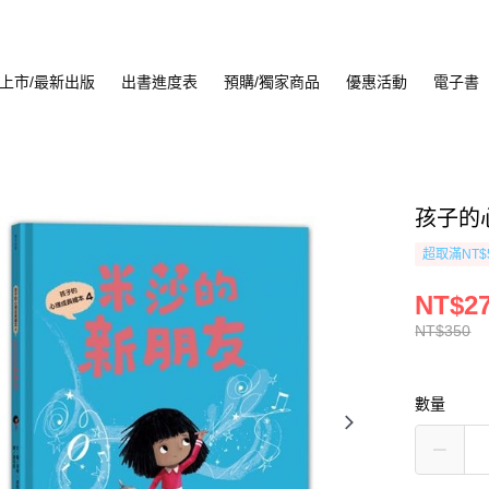
上市/最新出版
出書進度表
預購/獨家商品
優惠活動
電子書
孩子的
超取滿NT$
NT$2
NT$350
數量