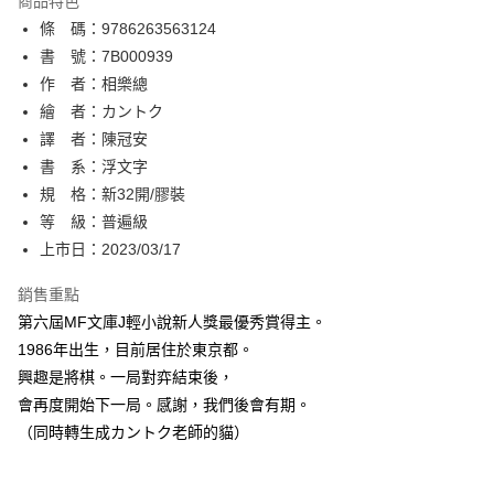
商品特色
相關說明
條 碼：9786263563124
【關於「AFTEE先享後付」】
ATM付款
AFTEE先享後付是「在收到商品之後才付款」的支付方式。 讓您購物簡單
書 號：7B000939
便利好安心！
作 者：相樂總
１．簡單：不需註冊會員、不需綁卡、不需儲值。
運送方式
繪 者：カントク
２．便利：只要手機號碼，簡訊認證，即可結帳。
３．安心：先確認商品／服務後，再付款。
譯 者：陳冠安
全家取貨付款
書 系：浮文字
每筆NT$80，滿NT$500(含以上)免運費
【「AFTEE先享後付」結帳流程】
１．於結帳方式選擇「AFTEE先享後付」後，將跳轉至「AFTEE先享後付」
規 格：新32開/膠裝
付款後全家取貨
結帳頁面，進行簡訊認證並確認金額後，即可完成結帳。
等 級：普遍級
２．訂單成立數日內，您將收到繳費通知簡訊。
每筆NT$80，滿NT$500(含以上)免運費
上市日：2023/03/17
３．收到繳費通知簡訊後14天內，點擊此簡訊中的連結，可透過四大超商／
ATM／網路銀行／等多元方式進行付款，方視為交易完成。
萊爾富取貨付款
※ 請注意：結帳手續完成當下不需立刻繳費，但若您需要取消訂單，請聯絡
銷售重點
每筆NT$80，滿NT$500(含以上)免運費
購買商品的店家。未經商家同意取消之訂單仍視為有效，需透過AFTEE先享
第六屆MF文庫J輕小說新人獎最優秀賞得主。
後付繳納相關費用。
1986年出生，目前居住於東京都。
付款後萊爾富取貨
※ 交易是否成功請以「AFTEE先享後付 」之結帳頁面顯示為準，若有關於
是否繳費成功／繳費後需取消欲退款等相關疑問，請聯繫「AFTEE先享後付
興趣是將棋。一局對弈結束後，
每筆NT$80，滿NT$500(含以上)免運費
客戶支援中心」
https://netprotections.freshdesk.com/support/home
會再度開始下一局。感謝，我們後會有期。
7-11取貨付款
（同時轉生成カントク老師的貓）
【注意事項】
１．透過由恩沛科技股份有限公司提供之「AFTEE先享後付」服務完成之交
每筆NT$80，滿NT$500(含以上)免運費
易，需依本服務之必要範圍內提供個人資料，並將交易相關給付款項請求債
權轉讓予恩沛科技股份有限公司。