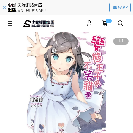
尖端網路書店
開啟APP
立刻使用官方APP
0
1
/
1