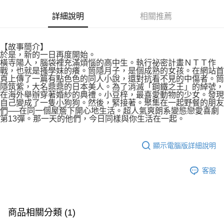
付款後7-11取貨
２．關於個人資料處理事宜，請瀏覽以下網址：
每筆NT$80，滿NT$500(含以上)免運費
詳細說明
相關推薦
https://aftee.tw/terms/#terms3
３．未成年的使用者請事先徵得法定代理人或監護人之同意方可使用
宅配
「AFTEE先享後付」，若未經同意申辦者引起之損失，本公司不負相關責
任。
每筆NT$100，滿NT$800(含以上)免運費
【故事簡介】
４．使用「AFTEE先享後付」時，將依據個別帳號之用戶狀況，依本公司即
於是，新的一日再度開始。
時審查核予不同之上限額度；若仍有額度不足之情形，本公司將視審查結果
橫寺陽人，腦袋裡充滿煩惱的高中生。執行祕密計畫ＮＴＴ作
國家/地區配送
查看運費
戰，也就是搔學妹的癢。筒隱月子，是個成熟的女孩。在網站首
請求用戶進行身份認證。
頁上傳了一篇有點色色的同人小說，還對抗看不見的中傷者。筒
５．嚴禁一人註冊多個帳號或使用他人資訊註冊。若發現惡意使用之情形，
隱筑紫，大名鼎鼎的日本美人。為了消滅「鋼鐵之王」的綽號，
恩沛科技股份有限公司將有權停止該用戶之使用額度並採取法律行動。
在海外舉辦穿著婚紗的典禮。小豆梓，最喜愛動物的少女。發現
自己變成了一隻小狗狗。然後，緊接著。聚集在一起野餐的朋友
們──在同一個屋簷下開心地生活。超人氣爽朗系變態戀愛喜劇
第13彈。那一天的他們，今日同樣與你生活在一起。
顯示電腦版詳細說明
客服
商品相關分類 (1)