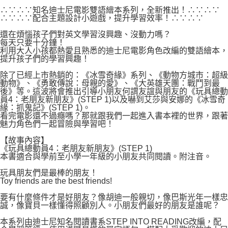
易，需依本服務之必要範圍內提供個人資料，並將交易相關給付款項請求債
∴∵∴∵知名迪士尼電影雙語繪本系列，全新推出！∴∵∴∵
權轉讓予恩沛科技股份有限公司。
付款後7-11取貨
∴∵∴∵配合主題設計小遊戲，提升學習效率！∴∵∴∵
２．關於個人資料處理事宜，請瀏覽以下網址：
每筆NT$80，滿NT$500(含以上)免運費
https://aftee.tw/terms/#terms3
還在煩惱孩子們對英文學習沒興趣、沒動力嗎？
３．未成年的使用者請事先徵得法定代理人或監護人之同意方可使用
每天只要十分鐘！
宅配
「AFTEE先享後付」，若未經同意申辦者引起之損失，本公司不負相關責
利用大人小孩都熱愛且熟悉的迪士尼電影角色改編的雙語繪本，
任。
提升孩子們的學習興趣！
每筆NT$100，滿NT$800(含以上)免運費
４．使用「AFTEE先享後付」時，將依據個別帳號之用戶狀況，依本公司即
除了已經上市熱銷的：《冰雪奇緣》系列、《動物方城市：超級
時審查核予不同之上限額度；若仍有額度不足之情形，本公司將視審查結果
國家/地區配送
查看運費
動物》、《勇敢傳說：母親的愛》、《大英雄天團：戰鬥到最
請求用戶進行身份認證。
後》等。這波將會推出引導小朋友何謂友誼與朋友的《玩具總動
５．嚴禁一人註冊多個帳號或使用他人資訊註冊。若發現惡意使用之情形，
員4：老朋友新朋友》(STEP 1)以及嚇到艾莎與安娜的《冰雪奇
恩沛科技股份有限公司將有權停止該用戶之使用額度並採取法律行動。
緣：抓鬼記》(STEP 1)。
看完電影還不過癮嗎？那就跟我們一起進入書本裡的世界，跟著
魅力角色們一起冒險與學習吧！
【故事內容】
《玩具總動員4：老朋友新朋友》(STEP 1)
本書適合與學前至小學一年級的小朋友共同閱讀。附注音。
玩具朋友們是最棒的朋友！
Toy friends are the best friends!
要有什麼條件才是好朋友？像胡迪一般親切，像巴斯光年一樣忠
誠，像寶貝一樣懂得照顧別人。小朋友們最好的朋友是誰呢？
本系列由迪士尼知名閱讀書系STEP INTO READING改編，配