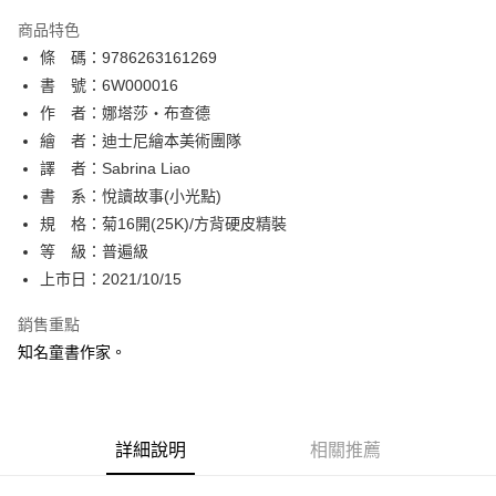
AFTEE先享後付
商品特色
相關說明
條 碼：9786263161269
【關於「AFTEE先享後付」】
ATM付款
AFTEE先享後付是「在收到商品之後才付款」的支付方式。 讓您購物簡單
書 號：6W000016
便利好安心！
作 者：娜塔莎‧布查德
１．簡單：不需註冊會員、不需綁卡、不需儲值。
運送方式
繪 者：迪士尼繪本美術團隊
２．便利：只要手機號碼，簡訊認證，即可結帳。
３．安心：先確認商品／服務後，再付款。
譯 者：Sabrina Liao
全家取貨付款
書 系：悅讀故事(小光點)
每筆NT$80，滿NT$500(含以上)免運費
【「AFTEE先享後付」結帳流程】
１．於結帳方式選擇「AFTEE先享後付」後，將跳轉至「AFTEE先享後付」
規 格：菊16開(25K)/方背硬皮精裝
付款後全家取貨
結帳頁面，進行簡訊認證並確認金額後，即可完成結帳。
等 級：普遍級
２．訂單成立數日內，您將收到繳費通知簡訊。
每筆NT$80，滿NT$500(含以上)免運費
上市日：2021/10/15
３．收到繳費通知簡訊後14天內，點擊此簡訊中的連結，可透過四大超商／
ATM／網路銀行／等多元方式進行付款，方視為交易完成。
萊爾富取貨付款
※ 請注意：結帳手續完成當下不需立刻繳費，但若您需要取消訂單，請聯絡
銷售重點
每筆NT$80，滿NT$500(含以上)免運費
購買商品的店家。未經商家同意取消之訂單仍視為有效，需透過AFTEE先享
知名童書作家。
後付繳納相關費用。
付款後萊爾富取貨
※ 交易是否成功請以「AFTEE先享後付 」之結帳頁面顯示為準，若有關於
是否繳費成功／繳費後需取消欲退款等相關疑問，請聯繫「AFTEE先享後付
每筆NT$80，滿NT$500(含以上)免運費
客戶支援中心」
https://netprotections.freshdesk.com/support/home
詳細說明
相關推薦
7-11取貨付款
【注意事項】
１．透過由恩沛科技股份有限公司提供之「AFTEE先享後付」服務完成之交
每筆NT$80，滿NT$500(含以上)免運費