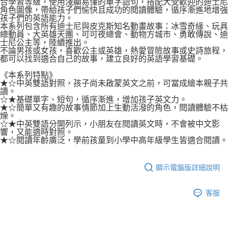
合學習等級，使用淺顯易懂的單字語句，搭配大受歡迎的迪士尼
角色圖像，帶給孩子們愉快且成功的閱讀體驗，循序漸進地增強
孩子們的英語能力。
本系列包含所有迪士尼與皮克斯知名動畫故事：冰雪奇緣、玩具
總動員、大英雄天團、可可夜總會、動物方城市、勇敢傳說、迪
士尼公主等，陸續推出。
不論男孩或女孩，喜歡公主或英雄，熱愛冒險故事或史詩旅程，
都可以找到適合自己的故事，建立良好的英語學習基礎。
《本系列特點》
★☆中英雙語對照，孩子尚未啟蒙英文之前，可當成繪本親子共
讀。
☆★基礎單字、短句，循序漸進，增加孩子英文力。
★☆簡單又有趣的故事情節加上生動活潑的角色，閱讀體驗不枯
燥。
☆★中英雙語分開列示，小朋友在閱讀英文時，不會被中文影
響，又能適時對照。
★☆閱讀年齡廣泛，學前孩童到小學中高年級學生皆適合閱讀。
顯示電腦版詳細說明
客服