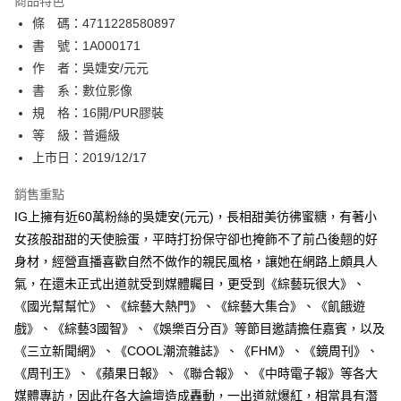
商品特色
相關說明
條 碼：4711228580897
【關於「AFTEE先享後付」】
ATM付款
AFTEE先享後付是「在收到商品之後才付款」的支付方式。 讓您購物簡單
書 號：1A000171
便利好安心！
作 者：吳婕安/元元
１．簡單：不需註冊會員、不需綁卡、不需儲值。
運送方式
書 系：數位影像
２．便利：只要手機號碼，簡訊認證，即可結帳。
３．安心：先確認商品／服務後，再付款。
規 格：16開/PUR膠裝
全家取貨付款
等 級：普遍級
每筆NT$80，滿NT$500(含以上)免運費
【「AFTEE先享後付」結帳流程】
１．於結帳方式選擇「AFTEE先享後付」後，將跳轉至「AFTEE先享後付」
上市日：2019/12/17
付款後全家取貨
結帳頁面，進行簡訊認證並確認金額後，即可完成結帳。
２．訂單成立數日內，您將收到繳費通知簡訊。
銷售重點
每筆NT$80，滿NT$500(含以上)免運費
３．收到繳費通知簡訊後14天內，點擊此簡訊中的連結，可透過四大超商／
IG上擁有近60萬粉絲的吳婕安(元元)，長相甜美彷彿蜜糖，有著小
ATM／網路銀行／等多元方式進行付款，方視為交易完成。
萊爾富取貨付款
※ 請注意：結帳手續完成當下不需立刻繳費，但若您需要取消訂單，請聯絡
女孩般甜甜的天使臉蛋，平時打扮保守卻也掩飾不了前凸後翹的好
每筆NT$80，滿NT$500(含以上)免運費
購買商品的店家。未經商家同意取消之訂單仍視為有效，需透過AFTEE先享
身材，經營直播喜歡自然不做作的親民風格，讓她在網路上頗具人
後付繳納相關費用。
氣，在還未正式出道就受到媒體矚目，更受到《綜藝玩很大》、
付款後萊爾富取貨
※ 交易是否成功請以「AFTEE先享後付 」之結帳頁面顯示為準，若有關於
是否繳費成功／繳費後需取消欲退款等相關疑問，請聯繫「AFTEE先享後付
《國光幫幫忙》、《綜藝大熱門》、《綜藝大集合》、《飢餓遊
每筆NT$80，滿NT$500(含以上)免運費
客戶支援中心」
https://netprotections.freshdesk.com/support/home
戲》、《綜藝3國智》、《娛樂百分百》等節目邀請擔任嘉賓，以及
7-11取貨付款
《三立新聞網》、《COOL潮流雜誌》、《FHM》、《鏡周刊》、
【注意事項】
１．透過由恩沛科技股份有限公司提供之「AFTEE先享後付」服務完成之交
每筆NT$80，滿NT$500(含以上)免運費
《周刊王》、《蘋果日報》、《聯合報》、《中時電子報》等各大
易，需依本服務之必要範圍內提供個人資料，並將交易相關給付款項請求債
媒體專訪，因此在各大論壇造成轟動，一出道就爆紅，相當具有潛
權轉讓予恩沛科技股份有限公司。