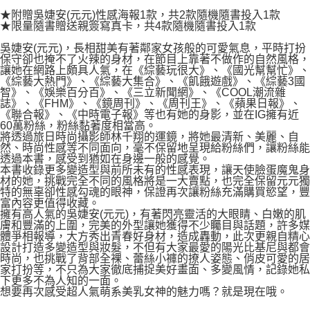
★附贈吳婕安(元元)性感海報1款，共2款隨機隨書投入1款
★限量隨書贈送親簽寫真卡，共4款隨機隨書投入1款
吳婕安(元元)，長相甜美有著鄰家女孩般的可愛氣息，平時打扮
保守卻也掩不了火辣的身材，在節目上靠著不做作的自然風格，
讓她在網路上頗具人氣，在《綜藝玩很大》、《國光幫幫忙》、
《綜藝大熱門》、《綜藝大集合》、《飢餓遊戲》、《綜藝3國
智》、《娛樂百分百》、《三立新聞網》、《COOL潮流雜
誌》、《FHM》、《鏡周刊》、《周刊王》、《蘋果日報》、
《聯合報》、《中時電子報》等也有她的身影，並在IG擁有近
60萬粉絲，粉絲黏著度相當高。
將透過旅日時尚攝影師林千翔的運鏡，將她最清新、美麗、自
然、時尚性感等不同面向，毫不保留地呈現給粉絲們，讓粉絲能
透過本書，感受到猶如在身邊一般的感覺。
本書收錄更多變造型與前所未有的性感表現，讓天使臉蛋魔鬼身
材的她，挑戰完全不同的風格將是一大賣點，也完全保留元元獨
特的無辜卻性感勾魂的眼神，保證再次讓粉絲充滿購買慾望，豐
富內容更值得收藏。
擁有高人氣的吳婕安(元元)，有著閃亮靈活的大眼睛、白嫩的肌
膚和豐滿的上圍，完美的外型讓她獲得不少矚目與話題，許多媒
體爭相報導，大方秀出青春好身材，造成轟動，此次更親自精心
設計打造多變造型與妝髮，不但有大家最愛的陽光比基尼與都會
時尚，也挑戰了背部全裸、蕾絲小褲的撩人姿態、俏皮可愛的居
家打扮等，不只為大家徹底捕捉美好畫面、多變風情，記錄她私
下更多不為人知的一面。
想要再次感受超人氣萌系美乳女神的魅力嗎？就是現在哦。