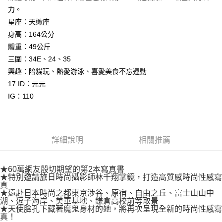
付款後7-11取貨
２．關於個人資料處理事宜，請瀏覽以下網址：
力。
每筆NT$80，滿NT$500(含以上)免運費
https://aftee.tw/terms/#terms3
星座：天蠍座
３．未成年的使用者請事先徵得法定代理人或監護人之同意方可使用
宅配
身高：164公分
「AFTEE先享後付」，若未經同意申辦者引起之損失，本公司不負相關責
任。
每筆NT$100，滿NT$800(含以上)免運費
體重：49公斤
４．使用「AFTEE先享後付」時，將依據個別帳號之用戶狀況，依本公司即
三圍：34E、24、35
時審查核予不同之上限額度；若仍有額度不足之情形，本公司將視審查結果
國家/地區配送
查看運費
請求用戶進行身份認證。
興趣：陪貓玩、熱愛游泳、喜愛美食不忘運動
５．嚴禁一人註冊多個帳號或使用他人資訊註冊。若發現惡意使用之情形，
17 ID：元元
恩沛科技股份有限公司將有權停止該用戶之使用額度並採取法律行動。
IG：110
詳細說明
相關推薦
★60萬網友殷切期望的第2本寫真書
★特別邀請旅日時尚攝影師林千翔掌鏡，打造高質感時尚性感寫
真
★遠赴日本時尚之都東京涉谷、原宿、自由之丘、富士山山中
湖、逗子海岸、美軍基地、鎌倉高校前等取景
★天使臉孔下藏著魔鬼身材的她，將再次呈現全新的時尚性感寫
真！