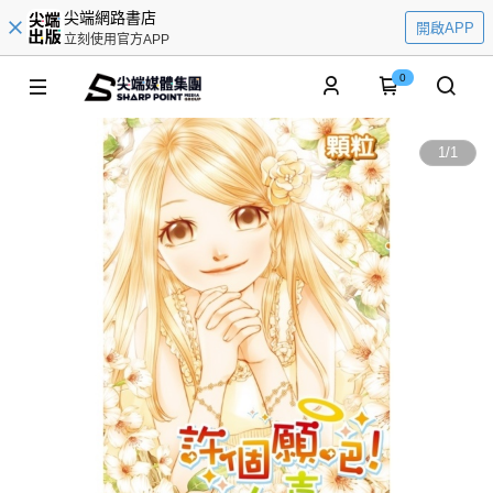
尖端網路書店
開啟APP
立刻使用官方APP
0
1
/
1