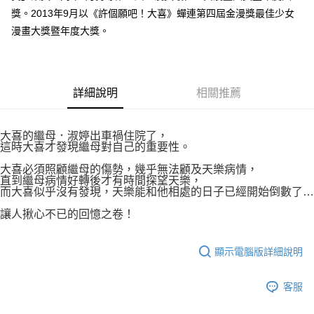
付款後7-11取貨
２．關於個人資料處理事宜，請瀏覽以下網址：
獎。2013年9月以《許個願吧！大喜》蟬連第四屆金漫獎最佳少女
每筆NT$80，滿NT$500(含以上)免運費
https://aftee.tw/terms/#terms3
漫畫大獎暨年度大獎。
３．未成年的使用者請事先徵得法定代理人或監護人之同意方可使用
宅配
「AFTEE先享後付」，若未經同意申辦者引起之損失，本公司不負相關責
任。
每筆NT$100，滿NT$800(含以上)免運費
４．使用「AFTEE先享後付」時，將依據個別帳號之用戶狀況，依本公司即
時審查核予不同之上限額度；若仍有額度不足之情形，本公司將視審查結果
國家/地區配送
查看運費
詳細說明
相關推薦
請求用戶進行身份認證。
５．嚴禁一人註冊多個帳號或使用他人資訊註冊。若發現惡意使用之情形，
恩沛科技股份有限公司將有權停止該用戶之使用額度並採取法律行動。
大喜的繼母．淑婷出車禍住院了，
這時大喜才發現繼母對自己的重要性。
大喜必須照顧繼母的傷勢，幾乎無法顧及天樂病情，
直到繼母病情好轉後才有時間探望天樂，
而大喜似乎沒有發現，天樂能和他相處的日子已經開始倒數了…
讓人揪心不已的回憶之卷！
顯示電腦版詳細說明
客服