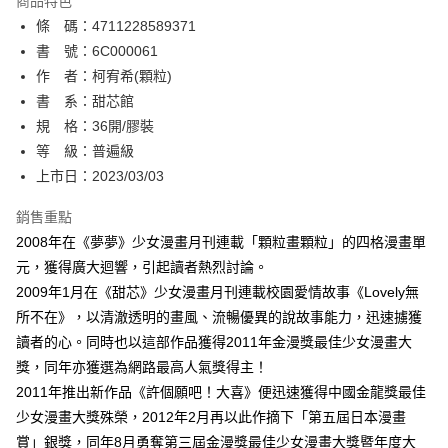
商品特色
相關說明
條 碼：4711228589371
【關於「AFTEE先享後付」】
ATM付款
AFTEE先享後付是「在收到商品之後才付款」的支付方式。 讓您購物簡單
書 號：6C000061
便利好安心！
作 者：柯宥希(顆粒)
１．簡單：不需註冊會員、不需綁卡、不需儲值。
運送方式
書 系：甜芯館
２．便利：只要手機號碼，簡訊認證，即可結帳。
３．安心：先確認商品／服務後，再付款。
規 格：36開/膠裝
全家取貨付款
等 級：普遍級
每筆NT$80，滿NT$500(含以上)免運費
【「AFTEE先享後付」結帳流程】
１．於結帳方式選擇「AFTEE先享後付」後，將跳轉至「AFTEE先享後付」
上市日：2023/03/03
付款後全家取貨
結帳頁面，進行簡訊認證並確認金額後，即可完成結帳。
２．訂單成立數日內，您將收到繳費通知簡訊。
銷售重點
每筆NT$80，滿NT$500(含以上)免運費
３．收到繳費通知簡訊後14天內，點擊此簡訊中的連結，可透過四大超商／
2008年在《夢夢》少女漫畫月刊連載「顆粒畫顆粒」的四格漫畫單
ATM／網路銀行／等多元方式進行付款，方視為交易完成。
萊爾富取貨付款
※ 請注意：結帳手續完成當下不需立刻繳費，但若您需要取消訂單，請聯絡
元，獲得廣大迴響，引起讀者熱烈討論。
每筆NT$80，滿NT$500(含以上)免運費
購買商品的店家。未經商家同意取消之訂單仍視為有效，需透過AFTEE先享
2009年1月在《甜芯》少女漫畫月刊連載校園愛情故事《Lovely無
後付繳納相關費用。
所不在》，以清澈透明的畫風、流暢優異的說故事能力，迅速擄獲
付款後萊爾富取貨
※ 交易是否成功請以「AFTEE先享後付 」之結帳頁面顯示為準，若有關於
是否繳費成功／繳費後需取消欲退款等相關疑問，請聯繫「AFTEE先享後付
讀者的心。同時也以這部作品獲得2011年金漫獎最佳少女漫畫大
每筆NT$80，滿NT$500(含以上)免運費
客戶支援中心」
https://netprotections.freshdesk.com/support/home
獎，同年亦獲選為網路最高人氣獎得主！
7-11取貨付款
2011年推出新作品《許個願吧！大喜》便迅速獲得中國金龍獎最佳
【注意事項】
１．透過由恩沛科技股份有限公司提供之「AFTEE先享後付」服務完成之交
每筆NT$80，滿NT$500(含以上)免運費
少女漫畫大獎殊榮，2012年2月再以此作摘下「第五屆日本漫畫
易，需依本服務之必要範圍內提供個人資料，並將交易相關給付款項請求債
賞」銀獎，同年8月勇奪第三屆金漫獎最佳少女漫畫大獎暨年度大
權轉讓予恩沛科技股份有限公司。