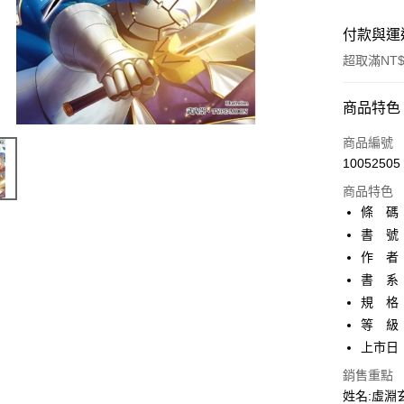
付款與運
超取滿NT$
付款方式
商品特色
信用卡一
商品編號
10052505
超商取貨
商品特色
AFTEE先
條 碼：9
相關說明
書 號：
【關於「A
作 者
ATM付款
AFTEE
便利好安
書 系
１．簡單
規 格
２．便利
運送方式
等 級
３．安心
上市日：2
全家取貨
【「AFT
每筆NT$8
銷售重點
１．於結帳
付」結帳
姓名:虛淵