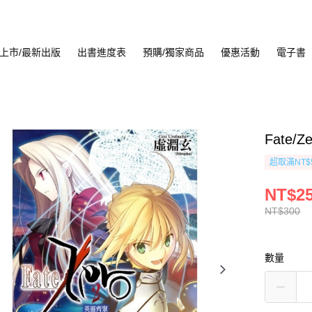
上市/最新出版
出書進度表
預購/獨家商品
優惠活動
電子書
Fate/
超取滿NT$
NT$2
NT$300
數量