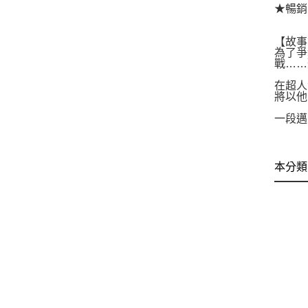
★暢銷
【故事
為了爭
戰……
在超人
將以他
一段邁
本分類