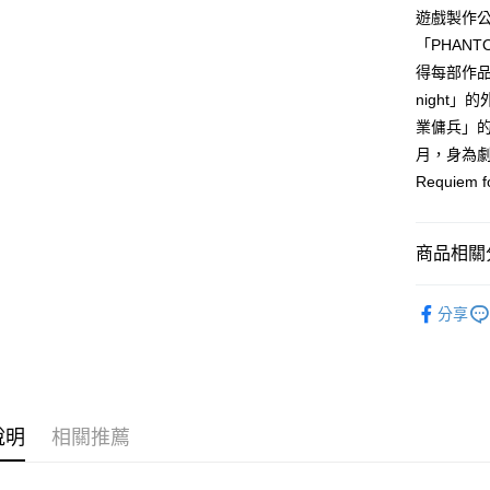
付款後全
２．訂單
遊戲製作公司
３．收到繳
每筆NT$8
「PHAN
／ATM／
※ 請注意
得每部作品
萊爾富取
絡購買商品
night」
先享後付
每筆NT$8
※ 交易是
業傭兵」的
是否繳費成
付款後萊
月，身為劇
付客戶支
每筆NT$8
Requiem
【注意事
7-11取貨
１．透過由
交易，需
每筆NT$8
商品相關分
求債權轉
２．關於
付款後7-1
輕小說
https://aft
分享
每筆NT$8
３．未成
「AFTE
宅配
任。
４．使用「
每筆NT$1
即時審查
結果請求
國家/地區
說明
相關推薦
５．嚴禁
形，恩沛
動。