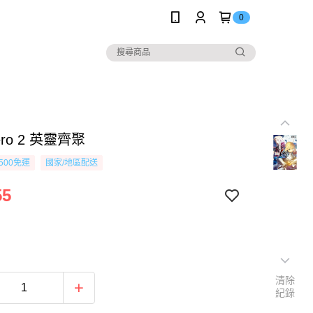
0
Zero 2 英靈齊聚
500免運
國家/地區配送
55
清除
紀錄