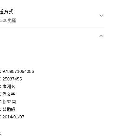
送方式
500免運
次付款
付款
享後付
789571054056
25037455
FTEE先享後付」】
：虛淵玄
先享後付是「在收到商品之後才付款」的支付方式。 讓您購物簡單
心！
：浮文字
：不需註冊會員、不需綁卡、不需儲值。
：新32開
：只要手機號碼，簡訊認證，即可結帳。
：普遍級
：先確認商品／服務後，再付款。
014/01/07
付款
EE先享後付」結帳流程】
0，滿NT$500(含以上)免運費
方式選擇「AFTEE先享後付」後，將跳轉至「AFTEE先享後
頁面，進行簡訊認證並確認金額後，即可完成結帳。
玄