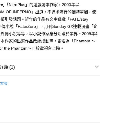
家取貨
成立數日內，您將收到繳費通知簡訊。
「NitroPlus」的遊戲劇本作家，2000年以
費通知簡訊後14天內，點擊此簡訊中的連結，可透過四大超商
0，滿NT$500(含以上)免運費
TOM OF INFERNO」出道。不追求流行的獨特筆觸，使
網路銀行／等多元方式進行付款，方視為交易完成。
：結帳手續完成當下不需立刻繳費，但若您需要取消訂單，請聯
都引發話題。近年的作品有文字遊戲「FATE/stay
貨付款
的店家。未經商家同意取消之訂單仍視為有效，需透過AFTEE
的外傳小說「Fate/Zero」，月刊Sunday GX連載漫畫「企
繳納相關費用。
0，滿NT$500(含以上)免運費
否成功請以「AFTEE先享後付 」之結帳頁面顯示為準，若有關於
外傳小說等等，以小說作家身分活躍於業界。2009年4
功／繳費後需取消欲退款等相關疑問，請聯繫「AFTEE先享後
爾富取貨
本作家的出道作品改編成動畫，更名為「Phantom ～
援中心」
https://netprotections.freshdesk.com/support/home
0，滿NT$500(含以上)免運費
 for the Phantom～」於電視台上映。
項】
付款
恩沛科技股份有限公司提供之「AFTEE先享後付」服務完成之
依本服務之必要範圍內提供個人資料，並將交易相關給付款項請
0，滿NT$500(含以上)免運費
類 (1)
讓予恩沛科技股份有限公司。
個人資料處理事宜，請瀏覽以下網址：
1取貨
浮文字
ee.tw/terms/#terms3
客服
0，滿NT$500(含以上)免運費
年的使用者請事先徵得法定代理人或監護人之同意方可使用
E先享後付」，若未經同意申辦者引起之損失，本公司不負相關責
AFTEE先享後付」時，將依據個別帳號之用戶狀況，依本公司
00，滿NT$800(含以上)免運費
核予不同之上限額度；若仍有額度不足之情形，本公司將視審查
用戶進行身份認證。
配送
查看運費
一人註冊多個帳號或使用他人資訊註冊。若發現惡意使用之情
科技股份有限公司將有權停止該用戶之使用額度並採取法律行