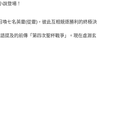
傳小說登場！
召喚七名英靈(從靈)，彼此互相競逐勝利的終極決
有隻字片語提及的前傳「第四次聖杯戰爭」。現在虛淵玄