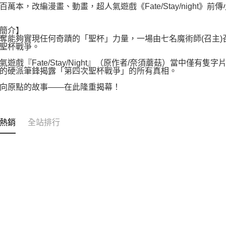
百萬本，改編漫畫、動畫，超人氣遊戲《Fate/Stay/night》前
簡介】
奪能夠實現任何奇蹟的「聖杯」力量，一場由七名魔術師(召主)
聖杯戰爭。
氣遊戲『Fate/Stay/Night』（原作者/奈須蘑菇）當中僅
的硬派筆鋒揭露「第四次聖杯戰爭」的所有真相。
向原點的故事――在此隆重揭幕！
熱銷
全站排行