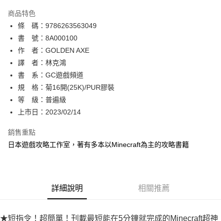
AFTEE先享後付
商品特色
相關說明
條 碼：9786263563049
【關於「AFTEE先享後付」】
ATM付款
AFTEE先享後付是「在收到商品之後才付款」的支付方式。 讓您購物簡單
書 號：8A000100
便利好安心！
作 者：GOLDEN AXE
１．簡單：不需註冊會員、不需綁卡、不需儲值。
運送方式
譯 者：林克鴻
２．便利：只要手機號碼，簡訊認證，即可結帳。
３．安心：先確認商品／服務後，再付款。
書 系：GC遊戲頻道
全家取貨付款
規 格：菊16開(25K)/PUR膠裝
每筆NT$80，滿NT$500(含以上)免運費
【「AFTEE先享後付」結帳流程】
１．於結帳方式選擇「AFTEE先享後付」後，將跳轉至「AFTEE先享後付」
等 級：普遍級
付款後全家取貨
結帳頁面，進行簡訊認證並確認金額後，即可完成結帳。
上市日：2023/02/14
２．訂單成立數日內，您將收到繳費通知簡訊。
每筆NT$80，滿NT$500(含以上)免運費
３．收到繳費通知簡訊後14天內，點擊此簡訊中的連結，可透過四大超商／
銷售重點
ATM／網路銀行／等多元方式進行付款，方視為交易完成。
萊爾富取貨付款
※ 請注意：結帳手續完成當下不需立刻繳費，但若您需要取消訂單，請聯絡
日本遊戲攻略工作室，著有多本以Minecraft為主的攻略書籍
每筆NT$80，滿NT$500(含以上)免運費
購買商品的店家。未經商家同意取消之訂單仍視為有效，需透過AFTEE先享
後付繳納相關費用。
付款後萊爾富取貨
※ 交易是否成功請以「AFTEE先享後付 」之結帳頁面顯示為準，若有關於
是否繳費成功／繳費後需取消欲退款等相關疑問，請聯繫「AFTEE先享後付
每筆NT$80，滿NT$500(含以上)免運費
詳細說明
相關推薦
客戶支援中心」
https://netprotections.freshdesk.com/support/home
7-11取貨付款
【注意事項】
１．透過由恩沛科技股份有限公司提供之「AFTEE先享後付」服務完成之交
每筆NT$80，滿NT$500(含以上)免運費
★短指令！超簡單！刊載最短能在5分鐘就完成的Minecraft超神