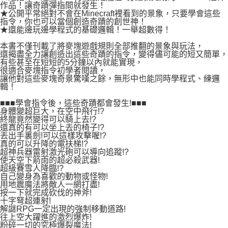
易，需依本服務之必要範圍內提供個人資料，並將交易相關給付款項請求債
作品！讓奇蹟彈指間就發生！
權轉讓予恩沛科技股份有限公司。
★公開平常絕對不會在Minecraft裡看到的景象，只要學會這些
付款後7-11取貨
指令，你也可以當個創造奇蹟的創世神！
２．關於個人資料處理事宜，請瀏覽以下網址：
每筆NT$80，滿NT$500(含以上)免運費
★還能邊玩邊學程式的基礎邏輯！一舉超數得！
https://aftee.tw/terms/#terms3
３．未成年的使用者請事先徵得法定代理人或監護人之同意方可使用
本書不僅刊載了將麥塊遊戲規則全部推翻的景象與玩法，
宅配
「AFTEE先享後付」，若未經同意申辦者引起之損失，本公司不負相關責
還揭盡全力讓創造出這些奇蹟的指令，變得儘可能的短又簡單，
任。
每筆NT$100，滿NT$800(含以上)免運費
有些甚至在短短的5分鐘以內就能實現，
４．使用「AFTEE先享後付」時，將依據個別帳號之用戶狀況，依本公司即
很適合麥塊指令初學者閱讀，
時審查核予不同之上限額度；若仍有額度不足之情形，本公司將視審查結果
讓他對這些麥塊奇景驚嘆之餘，無形中也能同時學程式、練邏
國家/地區配送
查看運費
請求用戶進行身份認證。
輯！
５．嚴禁一人註冊多個帳號或使用他人資訊註冊。若發現惡意使用之情形，
■■■學會指令後，這些奇蹟都會發生!■■■
恩沛科技股份有限公司將有權停止該用戶之使用額度並採取法律行動。
身體變超巨大，在空中飛行!?
終龍竟然變得可以騎上去!?
還真的有可以坐上去的椅子!?
丟出手裏劍!可以這樣攻擊喔!?
真的可以升降的電扶梯!?
超神兵器雷射激光砲可以導向追蹤!?
使天空下箭雨的超必殺武器!
超級賽雪人降臨!?
自己變身為喜歡的動物或怪物!
用地震魔法將敵人一網打盡!
按一下就完成砍伐的神斧!
十字弩超連射!
解謎RPG一定出現的強制移動道路!
往上空大躍進的激烈爆炸!
粉碎一切的究極爆裂魔法!