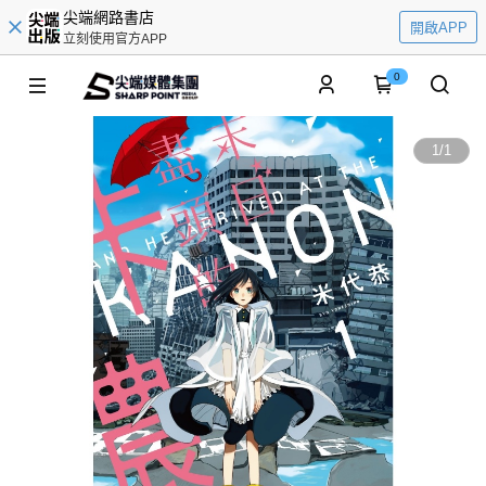
尖端網路書店
開啟APP
立刻使用官方APP
0
1
/
1