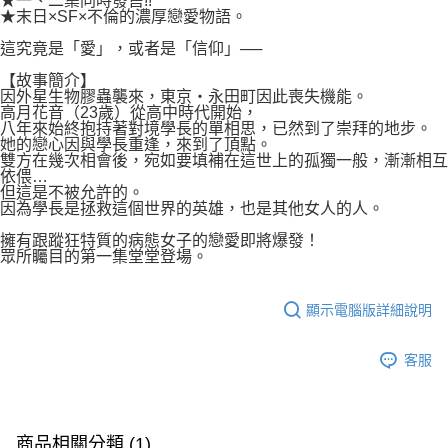
★一、二集同時發售!!
付款後7-11取貨
★末日×SF×不倫的濃厚戀愛物語。
２．關於個人資料處理事宜，請瀏覽以下網址：
每筆NT$80，滿NT$500(含以上)免運費
https://aftee.tw/terms/#terms3
這究竟是「愛」，或者是「信仰」──
３．未成年的使用者請事先徵得法定代理人或監護人之同意方可使用
宅配
「AFTEE先享後付」，若未經同意申辦者引起之損失，本公司不負相關責
【故事簡介】
任。
每筆NT$100，滿NT$800(含以上)免運費
因外星生物膠蟲襲來，東京・永田町因此喪失機能。
４．使用「AFTEE先享後付」時，將依據個別帳號之用戶狀況，依本公司即
高月花音（23歲）從高中時代開始，
時審查核予不同之上限額度；若仍有額度不足之情形，本公司將視審查結果
八年來始終抱持著對境學長的單相思，已然到了崇拜的地步。
國家/地區配送
查看運費
請求用戶進行身份認證。
她的戀心因與學長重逢，來到了頂點。
雙方在幾次相會後，宛如要填補在這世上的孤獨一般，漸漸相互
５．嚴禁一人註冊多個帳號或使用他人資訊註冊。若發現惡意使用之情形，
依偎…
恩沛科技股份有限公司將有權停止該用戶之使用額度並採取法律行動。
但這是不被允許的。
因為學長是拯救這個世界的英雄，也是其他女人的人。
擁有跟蹤狂特質的病態女子的戀愛即將爆發！
眾所矚目的第一集堂堂登場。
顯示電腦版詳細說明
客服
商品相關分類 (1)