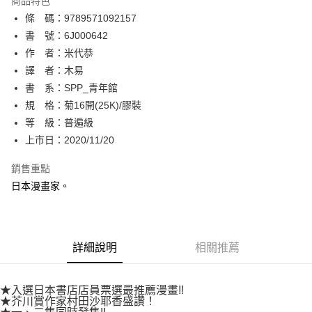
商品特色
相關說明
條 碼：9789571092157
【關於「AFTEE先享後付」】
ATM付款
AFTEE先享後付是「在收到商品之後才付款」的支付方式。 讓您購物簡單
書 號：6J000642
便利好安心！
作 者：米代恭
１．簡單：不需註冊會員、不需綁卡、不需儲值。
運送方式
譯 者：木易
２．便利：只要手機號碼，簡訊認證，即可結帳。
３．安心：先確認商品／服務後，再付款。
書 系：SPP_青年館
全家取貨付款
規 格：菊16開(25K)/膠裝
每筆NT$80，滿NT$500(含以上)免運費
【「AFTEE先享後付」結帳流程】
１．於結帳方式選擇「AFTEE先享後付」後，將跳轉至「AFTEE先享後付」
等 級：普遍級
付款後全家取貨
結帳頁面，進行簡訊認證並確認金額後，即可完成結帳。
上市日：2020/11/20
２．訂單成立數日內，您將收到繳費通知簡訊。
每筆NT$80，滿NT$500(含以上)免運費
３．收到繳費通知簡訊後14天內，點擊此簡訊中的連結，可透過四大超商／
銷售重點
ATM／網路銀行／等多元方式進行付款，方視為交易完成。
萊爾富取貨付款
※ 請注意：結帳手續完成當下不需立刻繳費，但若您需要取消訂單，請聯絡
日本漫畫家。
每筆NT$80，滿NT$500(含以上)免運費
購買商品的店家。未經商家同意取消之訂單仍視為有效，需透過AFTEE先享
後付繳納相關費用。
付款後萊爾富取貨
※ 交易是否成功請以「AFTEE先享後付 」之結帳頁面顯示為準，若有關於
是否繳費成功／繳費後需取消欲退款等相關疑問，請聯繫「AFTEE先享後付
每筆NT$80，滿NT$500(含以上)免運費
詳細說明
相關推薦
客戶支援中心」
https://netprotections.freshdesk.com/support/home
7-11取貨付款
【注意事項】
１．透過由恩沛科技股份有限公司提供之「AFTEE先享後付」服務完成之交
每筆NT$80，滿NT$500(含以上)免運費
★入選日本書店店員票選最推薦漫畫!!
易，需依本服務之必要範圍內提供個人資料，並將交易相關給付款項請求債
★芥川賞作家村田沙耶香盛讚！
權轉讓予恩沛科技股份有限公司。