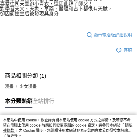
喜愛往司天臺跑小青衣，還因此拜了師父！
對學習天文、天象、草藥、醫理和占卜都很有天賦，
卻因衝撞皇后被發現其身分……
顯示電腦版詳細說明
客服
商品相關分類 (1)
漫畫
少女漫畫
本分類熱銷
全站排行
本網站中使用 cookie，欲查詢有關本網站使用 cookie 方式之詳情，及若您不希
熱門標籤
望在電腦上使用 cookie 時應如何變更電腦的 cookie 設定，請參閱本網站「
隱私
權條款
」之 Cookie 聲明。您繼續使用本網站即表示您同意本公司得按本網站使
用條款之 Cookie 聲明使用 cookie。
了解更多 >