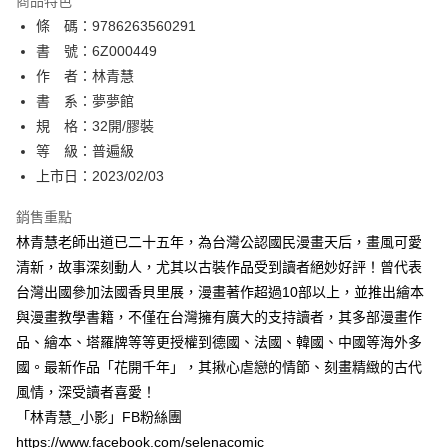
商品特色
相關說明
條 碼：9786263560291
【關於「AFTEE先享後付」】
ATM付款
AFTEE先享後付是「在收到商品之後才付款」的支付方式。 讓您購物簡單
書 號：6Z000449
便利好安心！
作 者：林青慧
１．簡單：不需註冊會員、不需綁卡、不需儲值。
運送方式
書 系：夢夢館
２．便利：只要手機號碼，簡訊認證，即可結帳。
３．安心：先確認商品／服務後，再付款。
規 格：32開/膠裝
全家取貨付款
等 級：普遍級
每筆NT$80，滿NT$500(含以上)免運費
【「AFTEE先享後付」結帳流程】
１．於結帳方式選擇「AFTEE先享後付」後，將跳轉至「AFTEE先享後付」
上市日：2023/02/03
付款後全家取貨
結帳頁面，進行簡訊認證並確認金額後，即可完成結帳。
２．訂單成立數日內，您將收到繳費通知簡訊。
銷售重點
每筆NT$80，滿NT$500(含以上)免運費
３．收到繳費通知簡訊後14天內，點擊此簡訊中的連結，可透過四大超商／
林青慧老師出道已二十五年，為台灣公認國民漫畫天后，畫風可愛
ATM／網路銀行／等多元方式進行付款，方視為交易完成。
萊爾富取貨付款
※ 請注意：結帳手續完成當下不需立刻繳費，但若您需要取消訂單，請聯絡
清新，故事深刻動人，尤其以古裝作品受到讀者絕妙好評！曾代表
每筆NT$80，滿NT$500(含以上)免運費
購買商品的店家。未經商家同意取消之訂單仍視為有效，需透過AFTEE先享
台灣出國參加法國香貝里展，漫畫著作超過10部以上，並推出繪本
後付繳納相關費用。
與漫畫教學書籍，不僅在台灣擁有廣大的支持讀者，其多部漫畫作
付款後萊爾富取貨
※ 交易是否成功請以「AFTEE先享後付 」之結帳頁面顯示為準，若有關於
是否繳費成功／繳費後需取消欲退款等相關疑問，請聯繫「AFTEE先享後付
品、繪本、塔羅牌等等更授權到德國、法國、韓國、中國等海外多
每筆NT$80，滿NT$500(含以上)免運費
客戶支援中心」
https://netprotections.freshdesk.com/support/home
國。最新作品「花開千年」，其揪心虐戀的情節、刻畫精緻的古代
7-11取貨付款
風情，深受讀者喜愛！
【注意事項】
１．透過由恩沛科技股份有限公司提供之「AFTEE先享後付」服務完成之交
每筆NT$80，滿NT$500(含以上)免運費
「林青慧_小影」FB粉絲團
易，需依本服務之必要範圍內提供個人資料，並將交易相關給付款項請求債
https://www.facebook.com/selenacomic
權轉讓予恩沛科技股份有限公司。