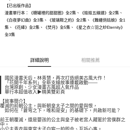
付款後7-11取貨
２．關於個人資料處理事宜，請瀏覽以下網址：
【已出版作品】
每筆NT$80，滿NT$500(含以上)免運費
https://aftee.tw/terms/#terms3
漫畫單行本：《糖罐裡的甜甜圈》全2集、《娃娃五線譜》全2集、
３．未成年的使用者請事先徵得法定代理人或監護人之同意方可使用
宅配
《白夜夢幻曲》全3集、《玻璃鞋之約》全2集、《難纏俏姑娘》全1
「AFTEE先享後付」，若未經同意申辦者引起之損失，本公司不負相關責
任。
每筆NT$100，滿NT$800(含以上)免運費
集、《花縴》全2集、《焚月》全5集、《星之衣☆羽之紗Eternity》
４．使用「AFTEE先享後付」時，將依據個別帳號之用戶狀況，依本公司即
全3集
時審查核予不同之上限額度；若仍有額度不足之情形，本公司將視審查結果
國家/地區配送
查看運費
請求用戶進行身份認證。
５．嚴禁一人註冊多個帳號或使用他人資訊註冊。若發現惡意使用之情形，
恩沛科技股份有限公司將有權停止該用戶之使用額度並採取法律行動。
詳細說明
相關推薦
▎國民漫畫天后‧林青慧，再次打造絕美古風大作！
▎「花開千年系列」全新支線故事連載啟動——
▎台灣原創、少女漫畫古風超人氣作品
▎單行本超值收入▶精美雙彩頁
【故事簡介】
覆滅的前朝公主，與新朝皇太子之間的愛與恨，
如何在「蒼穹之下，唯和是安」的基礎下，共啟新可能？
前王朝覆滅，還是嬰孩的公主與皇子被老宮人藏匿於宮僕群之
中。
小公主青衣與東宮太子白宸一拍即合、互訴心事。