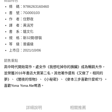
商品特色
相關說明
條 碼：9786263160460
【關於「AFTEE先享後付」】
ATM付款
AFTEE先享後付是「在收到商品之後才付款」的支付方式。 讓您購物簡單
書 號：7G000103
便利好安心！
作 者：住野夜
１．簡單：不需註冊會員、不需綁卡、不需儲值。
運送方式
譯 者：黃涓芳
２．便利：只要手機號碼，簡訊認證，即可結帳。
３．安心：先確認商品／服務後，再付款。
書 系：嬉文化
全家取貨付款
規 格：新32開/膠裝
每筆NT$80，滿NT$500(含以上)免運費
【「AFTEE先享後付」結帳流程】
１．於結帳方式選擇「AFTEE先享後付」後，將跳轉至「AFTEE先享後付」
等 級：普遍級
付款後全家取貨
結帳頁面，進行簡訊認證並確認金額後，即可完成結帳。
上市日：2021/10/06
２．訂單成立數日內，您將收到繳費通知簡訊。
每筆NT$80，滿NT$500(含以上)免運費
３．收到繳費通知簡訊後14天內，點擊此簡訊中的連結，可透過四大超商／
銷售重點
ATM／網路銀行／等多元方式進行付款，方視為交易完成。
萊爾富取貨付款
※ 請注意：結帳手續完成當下不需立刻繳費，但若您需要取消訂單，請聯絡
高中時代開始寫作。處女作《我想吃掉你的胰臟》成為暢銷大作，
每筆NT$80，滿NT$500(含以上)免運費
購買商品的店家。未經商家同意取消之訂單仍視為有效，需透過AFTEE先享
並榮獲2016年書店大賞第二名。其他著作還有《又做了，相同的
後付繳納相關費用。
夢》、《闇夜的怪物》、《小秘密》、《麥本三步喜歡什麼呢?》。
付款後萊爾富取貨
※ 交易是否成功請以「AFTEE先享後付 」之結帳頁面顯示為準，若有關於
是否繳費成功／繳費後需取消欲退款等相關疑問，請聯繫「AFTEE先享後付
喜歡Yona Yona Ale啤酒。
每筆NT$80，滿NT$500(含以上)免運費
客戶支援中心」
https://netprotections.freshdesk.com/support/home
7-11取貨付款
【注意事項】
１．透過由恩沛科技股份有限公司提供之「AFTEE先享後付」服務完成之交
每筆NT$80，滿NT$500(含以上)免運費
易，需依本服務之必要範圍內提供個人資料，並將交易相關給付款項請求債
詳細說明
相關推薦
權轉讓予恩沛科技股份有限公司。