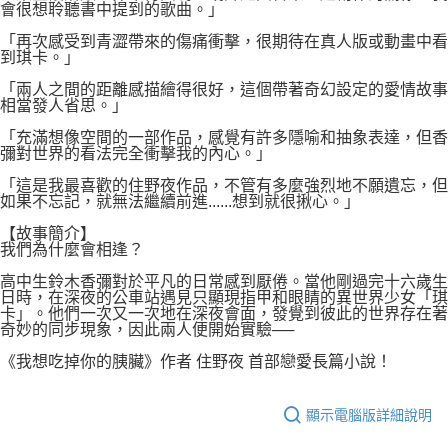
會很想聆聽書中提到的歌曲。」
「再次感受到青澀帶來的傷痛衝擊，很期待在真人版或動畫中看
到琪卡。」
「兩人之間的距離感描繪得很好，這個帶著奇幻設定的愛情故事
相當發人省思。」
「充滿想像空間的一部作品，感覺有許多隱喻和抽象表達，但香
彌對世界的看法完全衝擊我的內心。」
「這是我最喜歡的住野夜作品，不管有多麼強烈地不願遺忘，但
如果不忘記，就無法繼續前進......想到就很揪心。」
【故事簡介】
我們為什麼會相逢？
高中生鈴木香彌對於平凡的日常感到厭倦。當他剛過完十六歲生
日時，在深夜的公車站遇見只顯現指甲和眼睛的異世界少女「琪
卡」。他們一次又一次地在深夜會面，發覺到彼此的世界存在著
奇妙的同步現象，因此兩人便開始實驗──
《我想吃掉你的胰臟》作者 住野夜 首部戀愛長篇小說！
顯示電腦版詳細說明