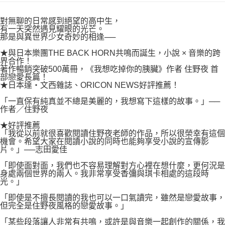
付款後7-11取貨
２．關於個人資料處理事宜，請瀏覽以下網址：
每筆NT$80，滿NT$500(含以上)免運費
https://aftee.tw/terms/#terms3
對無聊的日常感到絕望的高中生，
３．未成年的使用者請事先徵得法定代理人或監護人之同意方可使用
有一天突然遇見耀眼的光芒。
宅配
「AFTEE先享後付」，若未經同意申辦者引起之損失，本公司不負相關責
那是與異世界少女奇妙的相逢──
任。
每筆NT$100，滿NT$800(含以上)免運費
★與日本樂團THE BACK HORN共鳴而誕生，小說 × 音樂的跨
４．使用「AFTEE先享後付」時，將依據個別帳號之用戶狀況，依本公司即
界合作！
時審查核予不同之上限額度；若仍有額度不足之情形，本公司將視審查結果
國家/地區配送
查看運費
著作暢銷突破500萬冊，《我想吃掉你的胰臟》作者 住野夜 首
請求用戶進行身份認證。
部戀愛長篇！
５．嚴禁一人註冊多個帳號或使用他人資訊註冊。若發現惡意使用之情形，
★日本達‧文西雜誌、ORICON NEWS好評推薦！
恩沛科技股份有限公司將有權停止該用戶之使用額度並採取法律行動。
「一直保有純真並不總是美麗的，我想寫下這樣的故事。」──
作者／住野夜
★好評推薦
「我從以前就很喜歡閱讀住野夜老師的作品，所以很榮幸有這個
機會。希望大家在閱讀小說的同時也能夠享受小說的宣傳影
片。」──志田愛佳
「即使面對面，我們也不容易理解對方心裡在想什麼，更何況是
身處兩個世界的兩人。我非常享受香彌與琪卡相處的這段時
光。」
「即使是不擅長閱讀的我也可以一口氣讀完，雖然是戀愛故事，
但完全是住野夜風格的戀愛故事。」
「某些段落讓人非常有共鳴，或許是與音樂一起創作的關係，我