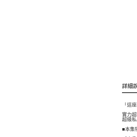
詳細
「這座
實力超
超級私
■本集