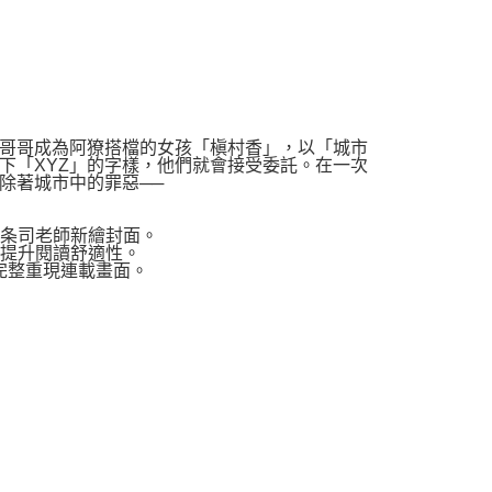
哥哥成為阿獠搭檔的女孩「槇村香」，以「城市
下「XYZ」的字樣，他們就會接受委託。在一次
除著城市中的罪惡──
北条司老師新繪封面。
，提升閱讀舒適性。
完整重現連載畫面。