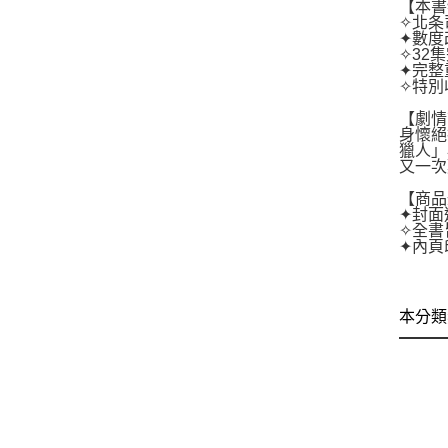
【本書
✧北条
✦數度
✧32
✦完整
✧特別
【劇情
身懷絕
獵人」
又一次
【商品
✦封面
✧全書
✦內頁
本分類