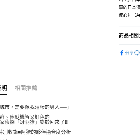
３．收到繳
每筆NT$8
事的日本漫
／ATM／
※ 請注意
使心》（Ang
萊爾富取
絡購買商品
先享後付
每筆NT$8
※ 交易是
商品相關分
是否繳費成
付款後萊
付客戶支
每筆NT$8
漫畫
經
【注意事
分享
7-11取貨
１．透過由
交易，需
每筆NT$8
求債權轉
２．關於
付款後7-1
https://aft
每筆NT$8
３．未成
說明
相關推薦
「AFTE
宅配
任。
４．使用「
每筆NT$1
城市，需要像我這樣的男人──」
即時審查
結果請求
國家/地區
群、幽默機智又好色的
５．嚴禁
家偵探「冴羽獠」終於回來了!!!
形，恩沛
動。
特別收錄■阿獠的夥伴適合度分析