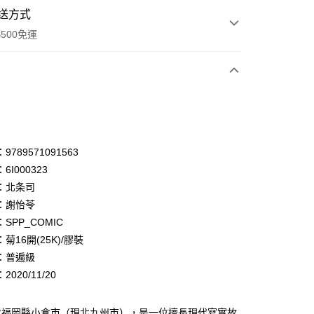
送方式
500免運
次付款
付款
享後付
789571091563
6I000323
FTEE先享後付」】
：北条司
先享後付是「在收到商品之後才付款」的支付方式。 讓您購物簡單
心！
：謝怡苓
：不需註冊會員、不需綁卡、不需儲值。
SPP_COMIC
：只要手機號碼，簡訊認證，即可結帳。
菊16開(25K)/膠裝
：先確認商品／服務後，再付款。
：普遍級
付款
EE先享後付」結帳流程】
020/11/20
0，滿NT$500(含以上)免運費
方式選擇「AFTEE先享後付」後，將跳轉至「AFTEE先享後
頁面，進行簡訊認證並確認金額後，即可完成結帳。
家取貨
成立數日內，您將收到繳費通知簡訊。
本福岡縣小倉市（現北九州市），是一位擅長現代寫實故