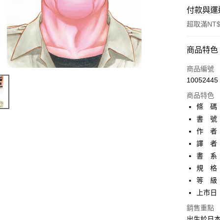
付款與運
超取滿NT$
付款方式
商品特色
信用卡一
商品編號
10052445
超商取貨
商品特色
AFTEE先
條 碼：9
相關說明
書 號：
【關於「A
作 者
ATM付款
AFTEE
便利好安
譯 者
１．簡單
書 系：
２．便利
運送方式
規 格：
３．安心
等 級
全家取貨
【「AFT
上市日：2
每筆NT$8
１．於結帳
付」結帳
銷售重點
付款後全
２．訂單
出生於日