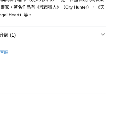
費通知簡訊後14天內，點擊此簡訊中的連結，可透過四大超商
0，滿NT$500(含以上)免運費
畫家，著名作品有《城市獵人》（City Hunter）、《天
網路銀行／等多元方式進行付款，方視為交易完成。
：結帳手續完成當下不需立刻繳費，但若您需要取消訂單，請聯
el Heart）等。
貨付款
的店家。未經商家同意取消之訂單仍視為有效，需透過AFTEE
繳納相關費用。
0，滿NT$500(含以上)免運費
否成功請以「AFTEE先享後付 」之結帳頁面顯示為準，若有關於
類 (1)
功／繳費後需取消欲退款等相關疑問，請聯繫「AFTEE先享後
爾富取貨
援中心」
https://netprotections.freshdesk.com/support/home
0，滿NT$500(含以上)免運費
典漫畫
項】
客服
付款
恩沛科技股份有限公司提供之「AFTEE先享後付」服務完成之
依本服務之必要範圍內提供個人資料，並將交易相關給付款項請
0，滿NT$500(含以上)免運費
讓予恩沛科技股份有限公司。
個人資料處理事宜，請瀏覽以下網址：
1取貨
ee.tw/terms/#terms3
0，滿NT$500(含以上)免運費
年的使用者請事先徵得法定代理人或監護人之同意方可使用
E先享後付」，若未經同意申辦者引起之損失，本公司不負相關責
AFTEE先享後付」時，將依據個別帳號之用戶狀況，依本公司
00，滿NT$800(含以上)免運費
核予不同之上限額度；若仍有額度不足之情形，本公司將視審查
用戶進行身份認證。
配送
查看運費
一人註冊多個帳號或使用他人資訊註冊。若發現惡意使用之情
科技股份有限公司將有權停止該用戶之使用額度並採取法律行