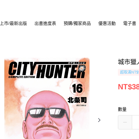
上市/最新出版
出書進度表
預購/獨家商品
優惠活動
電子書
城市獵人
超取滿NT$
NT$3
數量