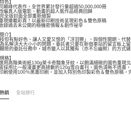
特色】
司顛峰代表作，全世界累計發行量超過50,000,000冊
改編真人版電影、動畫的超人氣作品經典回歸
集完全版封面全部重新繪製
重現連載彩頁！以最新印刷技術呈現彩色＆雙色原稿
收錄過去未公開的極機密情報＆創作祕辛
簡介】
技但有點好色、讓人又愛又恨的「冴羽獠」，與個性開朗、代替
為名解決大大小小的問題。委託者只要在新宿車站的留言板上留
艱險的委託任務中，城市獵人以其獨有（亦不忘幽默）的方式鏟
規格】
選用高階美術紙130g萊卡奇豔象牙紋，以飽滿細緻的圖色重現
皆採用比一般漫畫更高磅數的120g雪白畫刊，圖色清晰不透墨
印刷使用100％黑墨印刷，並加入特別色印製彩色＆雙色原稿，
熱銷
全站排行