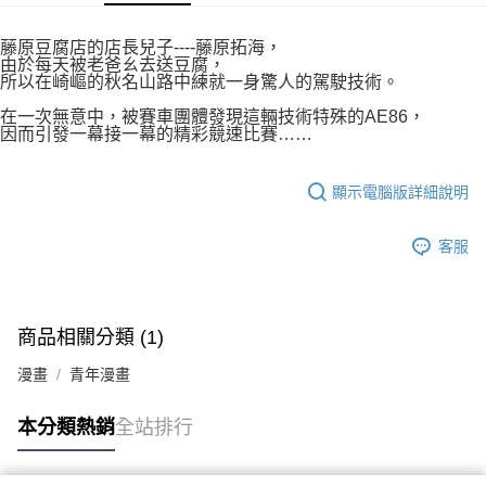
付款後7-11取貨
２．關於個人資料處理事宜，請瀏覽以下網址：
每筆NT$80，滿NT$500(含以上)免運費
https://aftee.tw/terms/#terms3
藤原豆腐店的店長兒子----藤原拓海，
３．未成年的使用者請事先徵得法定代理人或監護人之同意方可使用
由於每天被老爸ㄠ去送豆腐，
宅配
「AFTEE先享後付」，若未經同意申辦者引起之損失，本公司不負相關責
所以在崎嶇的秋名山路中練就一身驚人的駕駛技術。
任。
每筆NT$100，滿NT$800(含以上)免運費
４．使用「AFTEE先享後付」時，將依據個別帳號之用戶狀況，依本公司即
在一次無意中，被賽車團體發現這輛技術特殊的AE86，
因而引發一幕接一幕的精彩競速比賽……
時審查核予不同之上限額度；若仍有額度不足之情形，本公司將視審查結果
國家/地區配送
查看運費
請求用戶進行身份認證。
５．嚴禁一人註冊多個帳號或使用他人資訊註冊。若發現惡意使用之情形，
顯示電腦版詳細說明
恩沛科技股份有限公司將有權停止該用戶之使用額度並採取法律行動。
客服
商品相關分類 (1)
漫畫
青年漫畫
本分類熱銷
全站排行