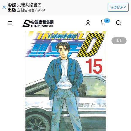
尖端網路書店
開啟APP
立刻使用官方APP
0
1
/
1