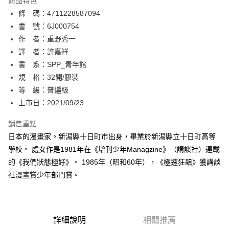
商品特色
相關說明
條 碼：4711228587094
【關於「AFTEE先享後付」】
ATM付款
AFTEE先享後付是「在收到商品之後才付款」的支付方式。 讓您購物簡單
書 號：6J000754
便利好安心！
作 者：重野秀一
１．簡單：不需註冊會員、不需綁卡、不需儲值。
運送方式
譯 者：許嘉祥
２．便利：只要手機號碼，簡訊認證，即可結帳。
３．安心：先確認商品／服務後，再付款。
書 系：SPP_青年館
全家取貨付款
規 格：32開/膠裝
每筆NT$80，滿NT$500(含以上)免運費
【「AFTEE先享後付」結帳流程】
１．於結帳方式選擇「AFTEE先享後付」後，將跳轉至「AFTEE先享後付」
等 級：普遍級
付款後全家取貨
結帳頁面，進行簡訊認證並確認金額後，即可完成結帳。
上市日：2021/09/23
２．訂單成立數日內，您將收到繳費通知簡訊。
每筆NT$80，滿NT$500(含以上)免運費
３．收到繳費通知簡訊後14天內，點擊此簡訊中的連結，可透過四大超商／
銷售重點
ATM／網路銀行／等多元方式進行付款，方視為交易完成。
萊爾富取貨付款
※ 請注意：結帳手續完成當下不需立刻繳費，但若您需要取消訂單，請聯絡
日本的漫畫家。新潟縣十日町市出身，畢業於新潟縣立十日町高等
每筆NT$80，滿NT$500(含以上)免運費
購買商品的店家。未經商家同意取消之訂單仍視為有效，需透過AFTEE先享
學校。 處女作是1981年在《增刊少年Managzine》（講談社）連載
後付繳納相關費用。
的《我們狀態極好》。 1985年（昭和60年），《極速狂飆》獲講談
付款後萊爾富取貨
※ 交易是否成功請以「AFTEE先享後付 」之結帳頁面顯示為準，若有關於
是否繳費成功／繳費後需取消欲退款等相關疑問，請聯繫「AFTEE先享後付
社漫畫賞少年部門賞。
每筆NT$80，滿NT$500(含以上)免運費
客戶支援中心」
https://netprotections.freshdesk.com/support/home
7-11取貨付款
【注意事項】
１．透過由恩沛科技股份有限公司提供之「AFTEE先享後付」服務完成之交
每筆NT$80，滿NT$500(含以上)免運費
易，需依本服務之必要範圍內提供個人資料，並將交易相關給付款項請求債
詳細說明
相關推薦
權轉讓予恩沛科技股份有限公司。