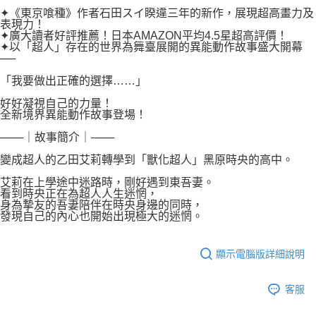
付款後7-11取貨
２．關於個人資料處理事宜，請瀏覽以下網址：
✦《東京喰種》作者石田スイ睽違三年的新作，展現超高畫力及
每筆NT$80，滿NT$500(含以上)免運費
表現力！
https://aftee.tw/terms/#terms3
✦廣大讀者好評推薦！日本AMAZON平均4.5星超高評價！
３．未成年的使用者請事先徵得法定代理人或監護人之同意方可使用
宅配
✦以「超人」存在的世界為舞臺展開的異能動作故事盛大開幕
「AFTEE先享後付」，若未經同意申辦者引起之損失，本公司不負相關責
──
任。
每筆NT$100，滿NT$800(含以上)免運費
４．使用「AFTEE先享後付」時，將依據個別帳號之用戶狀況，依本公司即
「我要做出正確的選擇……」
時審查核予不同之上限額度；若仍有額度不足之情形，本公司將視審查結果
國家/地區配送
查看運費
請求用戶進行身份認證。
好好凝視自己的力量！
５．嚴禁一人註冊多個帳號或使用他人資訊註冊。若發現惡意使用之情形，
全新境界異能動作故事登場！
恩沛科技股份有限公司將有權停止該用戶之使用額度並採取法律行動。
───｜故事簡介｜───
變成超人的乙田艾莉轉學到「獸化超人」黑原時央的高中。
艾莉在上學途中迷路時，剛好遇到東吾妻。
看到時央正在為超人人生迷惘，
身為摯友的吾妻陪伴在時央身邊的同時，
發現自己的內心也開始出現極大的迷惘。
顯示電腦版詳細說明
客服