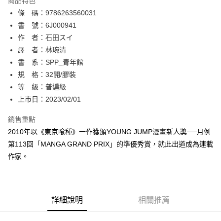
商品特色
相關說明
條 碼：9786263560031
【關於「AFTEE先享後付」】
ATM付款
AFTEE先享後付是「在收到商品之後才付款」的支付方式。 讓您購物簡單
書 號：6J000941
便利好安心！
作 者：石田スイ
１．簡單：不需註冊會員、不需綁卡、不需儲值。
運送方式
譯 者：林琬清
２．便利：只要手機號碼，簡訊認證，即可結帳。
３．安心：先確認商品／服務後，再付款。
書 系：SPP_青年館
全家取貨付款
規 格：32開/膠裝
每筆NT$80，滿NT$500(含以上)免運費
【「AFTEE先享後付」結帳流程】
１．於結帳方式選擇「AFTEE先享後付」後，將跳轉至「AFTEE先享後付」
等 級：普遍級
付款後全家取貨
結帳頁面，進行簡訊認證並確認金額後，即可完成結帳。
上市日：2023/02/01
２．訂單成立數日內，您將收到繳費通知簡訊。
每筆NT$80，滿NT$500(含以上)免運費
３．收到繳費通知簡訊後14天內，點擊此簡訊中的連結，可透過四大超商／
銷售重點
ATM／網路銀行／等多元方式進行付款，方視為交易完成。
萊爾富取貨付款
※ 請注意：結帳手續完成當下不需立刻繳費，但若您需要取消訂單，請聯絡
2010年以《東京喰種》一作獲頒YOUNG JUMP漫畫新人獎──月例
每筆NT$80，滿NT$500(含以上)免運費
購買商品的店家。未經商家同意取消之訂單仍視為有效，需透過AFTEE先享
第113回「MANGA GRAND PRIX」的準優秀賞，就此出道成為連載
後付繳納相關費用。
作家。
付款後萊爾富取貨
※ 交易是否成功請以「AFTEE先享後付 」之結帳頁面顯示為準，若有關於
是否繳費成功／繳費後需取消欲退款等相關疑問，請聯繫「AFTEE先享後付
每筆NT$80，滿NT$500(含以上)免運費
客戶支援中心」
https://netprotections.freshdesk.com/support/home
7-11取貨付款
【注意事項】
詳細說明
相關推薦
１．透過由恩沛科技股份有限公司提供之「AFTEE先享後付」服務完成之交
每筆NT$80，滿NT$500(含以上)免運費
易，需依本服務之必要範圍內提供個人資料，並將交易相關給付款項請求債
權轉讓予恩沛科技股份有限公司。