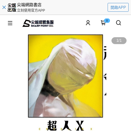
尖端網路書店
開啟APP
立刻使用官方APP
0
1
/
1