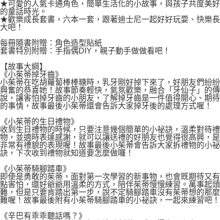
付款後7-11取貨
★可愛的人氣卡通角色，簡單生活化的小故事，與孩子共度美好
２．關於個人資料處理事宜，請瀏覽以下網址：
的童話時光。
每筆NT$80，滿NT$500(含以上)免運費
https://aftee.tw/terms/#terms3
★歡樂成長套書，六本一套，跟著迪士尼一起好好玩耍、快樂長
３．未成年的使用者請事先徵得法定代理人或監護人之同意方可使用
大吧！
宅配
「AFTEE先享後付」，若未經同意申辦者引起之損失，本公司不負相關責
每冊隨書附贈：角色造型貼紙
任。
每筆NT$100，滿NT$800(含以上)免運費
套書特別附贈：手指偶DIY，親子動手做做看吧！
４．使用「AFTEE先享後付」時，將依據個別帳號之用戶狀況，依本公司即
時審查核予不同之上限額度；若仍有額度不足之情形，本公司將視審查結果
國家/地區配送
查看運費
【故事大綱】
請求用戶進行身份認證。
《小茱蒂掉牙齒》
５．嚴禁一人註冊多個帳號或使用他人資訊註冊。若發現惡意使用之情形，
小茱蒂在吃胡蘿蔔棒棒糖時，乳牙剛好掉下來了，好朋友們紛紛
恩沛科技股份有限公司將有權停止該用戶之使用額度並採取法律行動。
興奮的恭喜她！故事節奏輕快，氣氛歡樂，融合「牙仙子」的傳
說，讓害怕掉牙齒的小朋友，了解掉牙齒是一件值得開心、期待
的事情，故事最後小茱蒂還會告訴大家掉牙後的處理方式喔！
《小茱蒂的生日禮物》
收到生日禮物的時候，只要注意幾個簡單的小祕訣，溫柔對待禮
物，並適時表達感謝，就可以讓送禮的好朋友也覺得很高興，是
非常有禮貌的表現喔！故事最後小茱蒂會告訴大家拆禮物的小祕
訣，下次收到禮物就知道要怎麼做囉！
《小茱蒂騎腳踏車》
即使是勇敢的茱蒂，面對第一次學習的新事物，也會既期待又有
點害怕，還好爺爺用溫柔的方式，陪伴茱蒂慢慢練習。萬事起頭
難，但是只要肯踏出第一步，說不定騎腳踏車沒有茱蒂想的那麼
難喔！故事最後附有小茱蒂騎腳踏車的小祕訣，一起來練習吧！
《辛巴有乖乖聽話嗎？》