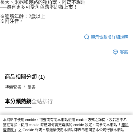
長大、米妮和迷路的獨角獸、阿齊不想睡
──還有更多可愛角色繪本即將上市！
※適讀年齡：2歲以上
※附注音。
顯示電腦版詳細說明
客服
商品相關分類 (1)
特價套書
童書
本分類熱銷
全站排行
本網站中使用 cookie，欲查詢有關本網站使用 cookie 方式之詳情，及若您不希
熱門標籤
望在電腦上使用 cookie 時應如何變更電腦的 cookie 設定，請參閱本網站「
隱私
權條款
」之 Cookie 聲明。您繼續使用本網站即表示您同意本公司得按本網站使