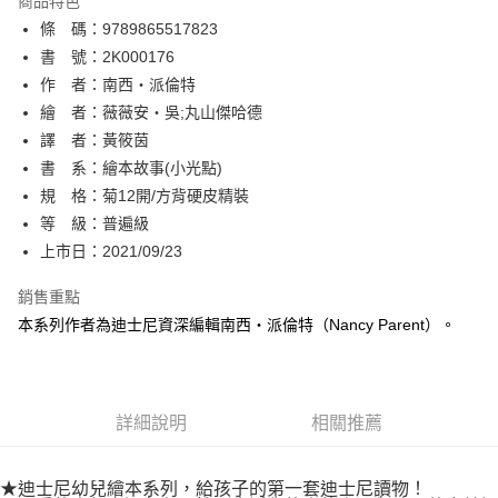
商品特色
相關說明
條 碼：9789865517823
【關於「AFTEE先享後付」】
ATM付款
AFTEE先享後付是「在收到商品之後才付款」的支付方式。 讓您購物簡單
書 號：2K000176
便利好安心！
作 者：南西‧派倫特
１．簡單：不需註冊會員、不需綁卡、不需儲值。
運送方式
繪 者：薇薇安‧吳;丸山傑哈德
２．便利：只要手機號碼，簡訊認證，即可結帳。
３．安心：先確認商品／服務後，再付款。
譯 者：黃筱茵
全家取貨付款
書 系：繪本故事(小光點)
每筆NT$80，滿NT$500(含以上)免運費
【「AFTEE先享後付」結帳流程】
１．於結帳方式選擇「AFTEE先享後付」後，將跳轉至「AFTEE先享後付」
規 格：菊12開/方背硬皮精裝
付款後全家取貨
結帳頁面，進行簡訊認證並確認金額後，即可完成結帳。
等 級：普遍級
２．訂單成立數日內，您將收到繳費通知簡訊。
每筆NT$80，滿NT$500(含以上)免運費
上市日：2021/09/23
３．收到繳費通知簡訊後14天內，點擊此簡訊中的連結，可透過四大超商／
ATM／網路銀行／等多元方式進行付款，方視為交易完成。
萊爾富取貨付款
※ 請注意：結帳手續完成當下不需立刻繳費，但若您需要取消訂單，請聯絡
銷售重點
每筆NT$80，滿NT$500(含以上)免運費
購買商品的店家。未經商家同意取消之訂單仍視為有效，需透過AFTEE先享
本系列作者為迪士尼資深編輯南西‧派倫特（Nancy Parent）。
後付繳納相關費用。
付款後萊爾富取貨
※ 交易是否成功請以「AFTEE先享後付 」之結帳頁面顯示為準，若有關於
是否繳費成功／繳費後需取消欲退款等相關疑問，請聯繫「AFTEE先享後付
每筆NT$80，滿NT$500(含以上)免運費
客戶支援中心」
https://netprotections.freshdesk.com/support/home
詳細說明
相關推薦
7-11取貨付款
【注意事項】
１．透過由恩沛科技股份有限公司提供之「AFTEE先享後付」服務完成之交
每筆NT$80，滿NT$500(含以上)免運費
易，需依本服務之必要範圍內提供個人資料，並將交易相關給付款項請求債
★迪士尼幼兒繪本系列，給孩子的第一套迪士尼讀物！
權轉讓予恩沛科技股份有限公司。