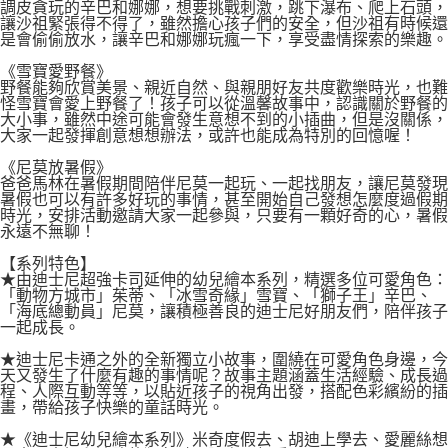
調皮貪玩的辛巴和娜娜，想要挑戰刺激，跳下瀑布、爬上石頭，
讓沙祖緊張得不得了，雖然擔心孩子們的安全，但沙祖有時候還
是會偷偷放水，讓辛巴和娜娜玩瘋一下，享受盡情探索的樂趣。
《雪寶愛野餐》
野餐能夠欣賞美景、親近自然、與親朋好友共度歡樂時光，也難
怪雪寶會愛上野餐了！孩子可以從溫馨故事中，認識關於野餐的
大小事，雖然中途可能會發生意想不到的小插曲，但是沒關係，
大家一起發揮創意想想辦法，或許也能成為特別的回憶喔！
《尼莫放暑假》
爸爸馬林在暑假期間陪伴尼莫一起玩、一起找朋友，讓尼莫發現
暑假也可以有許多好玩的事情，甚至開始自己發想怎麼度過假期
時光，安排活動邀請大家一起參與，只要有一顆好奇的心，暑假
永遠不無聊！
【系列特色】
★由迪士尼超強卡司延伸的幼兒繪本系列，精選多位可愛角色：
「動物方城市」茱蒂、「冰雪奇緣」雪寶、「獅子王」辛巴、
「海底總動員」尼莫，讓積極善良的迪士尼好朋友們，陪伴孩子
一起成長。
★迪士尼卡通之外的全新獨立小故事，圍繞在可愛角色身邊，今
天又發生了什麼有趣的事情呢？故事主題涵蓋生活經驗、成長過
程、人際互動等等，以貼近孩子的視角出發，搭配色彩繽紛的插
畫，帶給孩子快樂的童話時光。
★《迪士尼幼兒繪本系列》米奇度假去、胡迪上學去、愛麗絲想