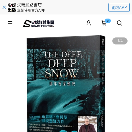
尖端網路書店
開啟APP
立刻使用官方APP
0
1
/
4