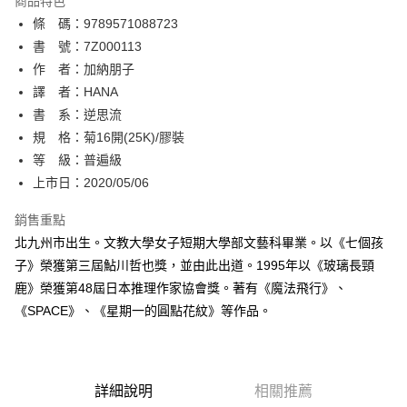
商品特色
相關說明
條 碼：9789571088723
【關於「AFTEE先享後付」】
ATM付款
AFTEE先享後付是「在收到商品之後才付款」的支付方式。 讓您購物簡單
書 號：7Z000113
便利好安心！
作 者：加納朋子
１．簡單：不需註冊會員、不需綁卡、不需儲值。
運送方式
譯 者：HANA
２．便利：只要手機號碼，簡訊認證，即可結帳。
３．安心：先確認商品／服務後，再付款。
書 系：逆思流
全家取貨付款
規 格：菊16開(25K)/膠裝
每筆NT$80，滿NT$500(含以上)免運費
【「AFTEE先享後付」結帳流程】
１．於結帳方式選擇「AFTEE先享後付」後，將跳轉至「AFTEE先享後付」
等 級：普遍級
付款後全家取貨
結帳頁面，進行簡訊認證並確認金額後，即可完成結帳。
上市日：2020/05/06
２．訂單成立數日內，您將收到繳費通知簡訊。
每筆NT$80，滿NT$500(含以上)免運費
３．收到繳費通知簡訊後14天內，點擊此簡訊中的連結，可透過四大超商／
銷售重點
ATM／網路銀行／等多元方式進行付款，方視為交易完成。
萊爾富取貨付款
※ 請注意：結帳手續完成當下不需立刻繳費，但若您需要取消訂單，請聯絡
北九州市出生。文教大學女子短期大學部文藝科畢業。以《七個孩
每筆NT$80，滿NT$500(含以上)免運費
購買商品的店家。未經商家同意取消之訂單仍視為有效，需透過AFTEE先享
子》榮獲第三屆鮎川哲也獎，並由此出道。1995年以《玻璃長頸
後付繳納相關費用。
鹿》榮獲第48屆日本推理作家協會獎。著有《魔法飛行》、
付款後萊爾富取貨
※ 交易是否成功請以「AFTEE先享後付 」之結帳頁面顯示為準，若有關於
是否繳費成功／繳費後需取消欲退款等相關疑問，請聯繫「AFTEE先享後付
《SPACE》、《星期一的圓點花紋》等作品。
每筆NT$80，滿NT$500(含以上)免運費
客戶支援中心」
https://netprotections.freshdesk.com/support/home
7-11取貨付款
【注意事項】
１．透過由恩沛科技股份有限公司提供之「AFTEE先享後付」服務完成之交
每筆NT$80，滿NT$500(含以上)免運費
易，需依本服務之必要範圍內提供個人資料，並將交易相關給付款項請求債
詳細說明
相關推薦
權轉讓予恩沛科技股份有限公司。