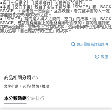
●與《七個孩子》《魔法飛行》同世界觀的續作。
●本書《空白宇宙》包含了兩個中篇故事「SPACE」和「BACK
SPACE」，兩者是一體兩面、互為表裡，看完整本書的人一定
都能體會這架構的巧妙之處。
●「SPACE」寫的是人與人之間的「空白」的故事，而「BACK
SPACE」應該是從鍵盤上的退格鍵聯想而來的，寫的是選錯道
路時再退回去、重新走上正路的故事，這兩者同時也是年輕女性
努力追尋「自己應該待的位置」的故事。
顯示電腦版詳細說明
客服
商品相關分類 (1)
文學小說
恐怖/ 驚悚 / 推理
本分類熱銷
全站排行