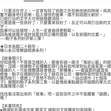
付款後7-11取貨
２．關於個人資料處理事宜，請瀏覽以下網址：
每筆NT$80，滿NT$500(含以上)免運費
https://aftee.tw/terms/#terms3
「只要活在世上，一定會有除了逃跑之外別無他途的時候。與其
３．未成年的使用者請事先徵得法定代理人或監護人之同意方可使用
奮不顧身地往前衝，陷入悽慘的後果，還不如逃跑比較好。
宅配
「AFTEE先享後付」，若未經同意申辦者引起之損失，本公司不負相關責
已經打出的文字大可用退格鍵消除。
任。
只要退後一些就好了，只要重來就好了，反正可以再打出新的文
每筆NT$100，滿NT$800(含以上)免運費
４．使用「AFTEE先享後付」時，將依據個別帳號之用戶狀況，依本公司即
字。
如果可以這樣想，人生一定會過得更輕鬆。
時審查核予不同之上限額度；若仍有額度不足之情形，本公司將視審查結果
國家/地區配送
查看運費
因為後退幾步或許就能找到正確的道路，以及安穩的位置。」
請求用戶進行身份認證。
──駒子系列好評第三彈！
５．嚴禁一人註冊多個帳號或使用他人資訊註冊。若發現惡意使用之情形，
恩沛科技股份有限公司將有權停止該用戶之使用額度並採取法律行動。
★日本長銷二十餘年，
暖心系日常解謎經典系列！
【故事簡介】
你知道嗎？不管是怎樣的人，都會有過一兩次「鬼迷心竅」的經
驗。沒錯，就連駒子這種離犯罪行為有如地球到仙女座星雲一樣
遙遠的人，可能偶爾還是會做出「那種事」──聖誕節的感冒痊
癒後，駒子在晴朗的除夕去了趟百貨公司，購物時突然受到某樣
東西吸引，還遇上了意想不到的人物……？由出道作《七個孩
子》展開的駒子系列第三集，以愛情故事點綴信中謎題的單元式
長篇推理小說。
找找看沒寫出來的「故事」吧。這些信件之中不是藏著「謎題」
嗎？
【本書特色】
●邀請知名繪本作家 鄭潔文 繪製中文版獨家封面插圖。