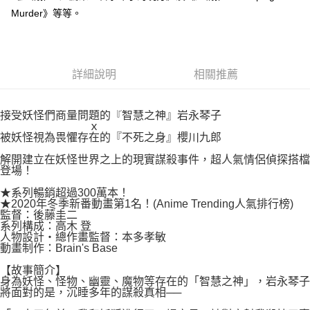
付款後7-11取貨
２．關於個人資料處理事宜，請瀏覽以下網址：
Murder》等等。
每筆NT$80，滿NT$500(含以上)免運費
https://aftee.tw/terms/#terms3
３．未成年的使用者請事先徵得法定代理人或監護人之同意方可使用
宅配
「AFTEE先享後付」，若未經同意申辦者引起之損失，本公司不負相關責
任。
每筆NT$100，滿NT$800(含以上)免運費
４．使用「AFTEE先享後付」時，將依據個別帳號之用戶狀況，依本公司即
詳細說明
相關推薦
時審查核予不同之上限額度；若仍有額度不足之情形，本公司將視審查結果
國家/地區配送
查看運費
請求用戶進行身份認證。
５．嚴禁一人註冊多個帳號或使用他人資訊註冊。若發現惡意使用之情形，
接受妖怪們商量問題的『智慧之神』岩永琴子
恩沛科技股份有限公司將有權停止該用戶之使用額度並採取法律行動。
ｘ
被妖怪視為畏懼存在的『不死之身』櫻川九郎
解開建立在妖怪世界之上的現實謀殺事件，超人氣情侶偵探搭檔
登場！
★系列暢銷超過300萬本！
★2020年冬季新番動畫第1名！(Anime Trending人氣排行榜)
監督：後藤圭二
系列構成：高木 登
人物設計・總作畫監督：本多孝敏
動畫制作：Brain's Base
【故事簡介】
身為妖怪、怪物、幽靈、魔物等存在的「智慧之神」，岩永琴子
將面對的是，沉睡多年的謀殺真相──