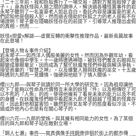
「二十三年前，我和妖狐進行了一場交易，請對方幫我殺掉了妻
子。」身為妖怪與人類之間的調停人，解決過各種怪異事件的岩
永琴子聽到了一名富豪老人如此自白。委託內容是讓富豪的家人
們認知他是個殺人犯，然而過去借助於妖狐之力的老人卻有不在
場證明！琴子要在隱瞞妖怪存在的前提下，引導眾人推理出虛假
的真相，然而……
妖怪x戀愛x解謎──虛實反轉的衝擊性推理作品，最新長篇故事
在此登場！
【登場人物＆事件介紹】
岩永琴子──如西洋人偶般美麗的女性。然而因為外觀年幼，看
起來也像個中學生。十一歲時遭遇神隱，被妖怪們奪走右眼與左
腳變成單眼單足，因而成為了幫忙妖魔鬼怪們仲裁與解決爭執、
接受商量的『智慧之神』，以及連繫人類與妖魔的巫女。十五歲
時遇到九郎而一見鍾情，強硬與他結下了情人關係。
櫻川九郎──與琴子就讀於同一所大學的研究生。因為祖母讓他
吃下了能夠以性命為代價預言未來的妖怪『件』以及相傳吃了可
以不死的『人魚』的肉，使得他擁有了看見未來的能力以及不死
的身體。在妖魔鬼怪們眼中看起來九郎才是超越了怪異的怪異存
在，因此對他相當害怕。雖然對待女友琴子的態度看似冷淡，不
過或許他內心也是有在關心琴子的。
櫻川六花──九郎的堂姊，與其擁有相同能力的女性。為了某個
目的與九郎和琴子站在敵對立場。
「鋼人七瀬」事件──寫真偶像手持鋼骨徘徊於街上的都市傳