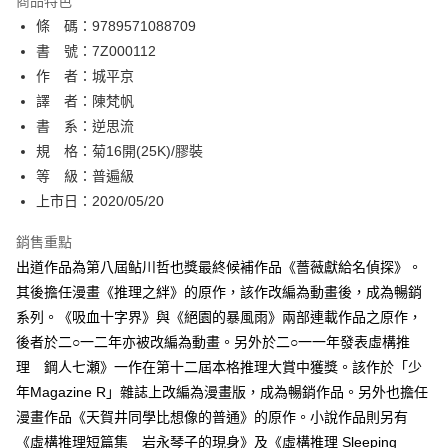
商品特色
相關說明
條 碼：9789571088709
【關於「AFTEE先享後付」】
ATM付款
AFTEE先享後付是「在收到商品之後才付款」的支付方式。 讓您購物簡單
書 號：7Z000112
便利好安心！
作 者：城平京
１．簡單：不需註冊會員、不需綁卡、不需儲值。
運送方式
譯 者：陳梵帆
２．便利：只要手機號碼，簡訊認證，即可結帳。
３．安心：先確認商品／服務後，再付款。
書 系：逆思流
全家取貨付款
規 格：菊16開(25K)/膠裝
每筆NT$80，滿NT$500(含以上)免運費
【「AFTEE先享後付」結帳流程】
１．於結帳方式選擇「AFTEE先享後付」後，將跳轉至「AFTEE先享後付」
等 級：普遍級
付款後全家取貨
結帳頁面，進行簡訊認證並確認金額後，即可完成結帳。
上市日：2020/05/20
２．訂單成立數日內，您將收到繳費通知簡訊。
每筆NT$80，滿NT$500(含以上)免運費
３．收到繳費通知簡訊後14天內，點擊此簡訊中的連結，可透過四大超商／
銷售重點
ATM／網路銀行／等多元方式進行付款，方視為交易完成。
萊爾富取貨付款
※ 請注意：結帳手續完成當下不需立刻繳費，但若您需要取消訂單，請聯絡
出道作品為第八屆鲇川哲也獎最終候補作品《薔薇獻給名偵探》。
每筆NT$80，滿NT$500(含以上)免運費
購買商品的店家。未經商家同意取消之訂單仍視為有效，需透過AFTEE先享
其後擔任漫畫《推理之絆》的原作，該作改編為動畫後，成為暢銷
後付繳納相關費用。
系列。《吸血十字界》與《絕園的暴風雨》兩部連載作品之原作，
付款後萊爾富取貨
※ 交易是否成功請以「AFTEE先享後付 」之結帳頁面顯示為準，若有關於
是否繳費成功／繳費後需取消欲退款等相關疑問，請聯繫「AFTEE先享後付
後者於二○一二年亦被改編為動畫。另外於二○一一年發表虛構推
每筆NT$80，滿NT$500(含以上)免運費
客戶支援中心」
https://netprotections.freshdesk.com/support/home
理 鋼人七瀬》一作在第十二屆本格推理大賞中獲獎。該作於「少
7-11取貨付款
年Magazine R」雜誌上改編為漫畫版，成為暢銷作品。另外也擔任
【注意事項】
１．透過由恩沛科技股份有限公司提供之「AFTEE先享後付」服務完成之交
每筆NT$80，滿NT$500(含以上)免運費
漫畫作品《天賀井同學比想像的普通》的原作。小說作品則另有
易，需依本服務之必要範圍內提供個人資料，並將交易相關給付款項請求債
《虛構推理短篇集 岩永琴子的現身》及《虛構推理 Sleeping
權轉讓予恩沛科技股份有限公司。