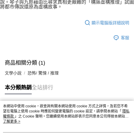
說。琴子與九郎藉由比尋求真相更艱難的「構築虛構推理」試圖
將都市傳說還原為虛構故事。
顯示電腦版詳細說明
客服
商品相關分類 (1)
文學小說
恐怖/ 驚悚 / 推理
本分類熱銷
全站排行
本網站中使用 cookie，欲查詢有關本網站使用 cookie 方式之詳情，及若您不希
熱門標籤
望在電腦上使用 cookie 時應如何變更電腦的 cookie 設定，請參閱本網站「
隱私
權條款
」之 Cookie 聲明。您繼續使用本網站即表示您同意本公司得按本網站使
用條款之 Cookie 聲明使用 cookie。
了解更多 >