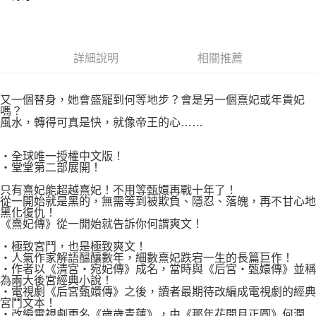
付款後7-11取貨
２．關於個人資料處理事宜，請瀏覽以下網址：
每筆NT$80，滿NT$500(含以上)免運費
https://aftee.tw/terms/#terms3
３．未成年的使用者請事先徵得法定代理人或監護人之同意方可使用
宅配
「AFTEE先享後付」，若未經同意申辦者引起之損失，本公司不負相關責
詳細說明
相關推薦
任。
每筆NT$100，滿NT$800(含以上)免運費
４．使用「AFTEE先享後付」時，將依據個別帳號之用戶狀況，依本公司即
時審查核予不同之上限額度；若仍有額度不足之情形，本公司將視審查結果
國家/地區配送
查看運費
又一個替身，她會盛寵到何等地步？會是另一個熹妃或年貴妃
請求用戶進行身份認證。
嗎？
５．嚴禁一人註冊多個帳號或使用他人資訊註冊。若發現惡意使用之情形，
風水，轉得可真是快，就像帝王的心……
恩沛科技股份有限公司將有權停止該用戶之使用額度並採取法律行動。
‧全球唯一授權中文版！
‧堂堂第二部展開！
只有熹妃能超越熹妃！不用等甄嬛再戰十年了！
從一開始就是黑的，無需等到被欺負、隱忍、落魄，再不甘心地
黑化復仇！
《熹妃傳》從一開始就告訴你何謂爽文！
‧極致宮鬥，也是極致爽文！
‧人氣作家解語醞釀數年，細數熹妃跌宕一生的長篇巨作！
‧作者以《清宮‧宛妃傳》成名，當時與《后宮‧甄嬛傳》並稱
為兩大後宮經典小說！
‧電視劇《后宮甄嬛傳》之後，讀者最期待改編成電視劇的經典
宮鬥文本！
‧改編電視劇更名《歲歲青蓮》，由《那年花開月正圓》何潤