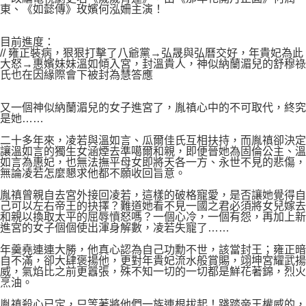
東、《如懿傳》玫嬪何泓姍主演！
目前進度：
// 雍正裝病，狠狠打擊了八爺黨→弘晟與弘曆交好，年貴妃為此
大怒→惠嬪妹妹溫如傾入宮，封溫貴人，神似納蘭湄兒的舒穆祿
氏也在因緣際會下被封為慧答應
又一個神似納蘭湄兒的女子進宮了，胤禛心中的不可取代，終究
是她……
二十多年來，凌若與溫如言、瓜爾佳氏互相扶持，而胤禛卻決定
讓溫如言的獨生女涵煙去準噶爾和親，即便晉她為固倫公主、溫
如言為惠妃，也無法撫平母女即將天各一方、永世不見的悲傷，
無論凌若怎麼懇求他都不願收回旨意。
胤禛曾親自去宮外接回凌若，這樣的破格寵愛，是否讓她覺得自
己可以左右帝王的抉擇？難道她看不見一國之君必須將女兒嫁去
和親以換取太平的屈辱憤怒嗎？一個心冷，一個有怨，再加上新
進宮的女子個個使出渾身解數，凌若失寵了……
年羹堯連連大勝，他真心認為自己功勳不世，該當封王；雍正暗
自不滿，卻大肆褒揚他，更對年貴妃流水般賞賜，翊坤宮耀武揚
威，氣焰比之前更囂張，殊不知一切的一切都是鮮花著錦，烈火
烹油。
胤禛殺心已定，只等著將他們一族連根拔起！踐踏帝王權威的，