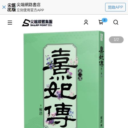
尖端網路書店
開啟APP
立刻使用官方APP
0
1
/
2