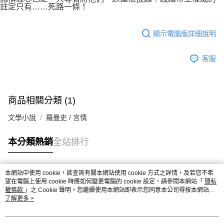
註定只有……死路一條！
顯示電腦版詳細說明
客服
商品相關分類 (1)
文學小說
羅曼史 / 言情
本分類熱銷
全站排行
本網站中使用 cookie，欲查詢有關本網站使用 cookie 方式之詳情，及若您不希
熱門標籤
望在電腦上使用 cookie 時應如何變更電腦的 cookie 設定，請參閱本網站「
隱私
權條款
」之 Cookie 聲明。您繼續使用本網站即表示您同意本公司得按本網站使
用條款之 Cookie 聲明使用 cookie。
了解更多 >