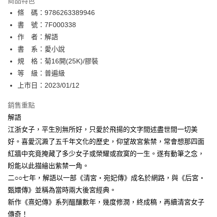
商品特色
相關說明
條 碼：9786263389946
【關於「AFTEE先享後付」】
ATM付款
AFTEE先享後付是「在收到商品之後才付款」的支付方式。 讓您購物簡單
書 號：7F000338
便利好安心！
作 者：解語
１．簡單：不需註冊會員、不需綁卡、不需儲值。
運送方式
書 系：愛小說
２．便利：只要手機號碼，簡訊認證，即可結帳。
３．安心：先確認商品／服務後，再付款。
規 格：菊16開(25K)/膠裝
全家取貨付款
等 級：普遍級
每筆NT$80，滿NT$500(含以上)免運費
【「AFTEE先享後付」結帳流程】
１．於結帳方式選擇「AFTEE先享後付」後，將跳轉至「AFTEE先享後付」
上市日：2023/01/12
付款後全家取貨
結帳頁面，進行簡訊認證並確認金額後，即可完成結帳。
２．訂單成立數日內，您將收到繳費通知簡訊。
銷售重點
每筆NT$80，滿NT$500(含以上)免運費
３．收到繳費通知簡訊後14天內，點擊此簡訊中的連結，可透過四大超商／
解語
ATM／網路銀行／等多元方式進行付款，方視為交易完成。
萊爾富取貨付款
※ 請注意：結帳手續完成當下不需立刻繳費，但若您需要取消訂單，請聯絡
江浙女子，平生別無所好，只愛於飛揚的文字間述盡世間一切美
每筆NT$80，滿NT$500(含以上)免運費
購買商品的店家。未經商家同意取消之訂單仍視為有效，需透過AFTEE先享
好。喜愛沉澱了五千年文化的歷史，仰望故宮紫禁，常會想那四面
後付繳納相關費用。
紅牆中究竟掩藏了多少女子或榮耀或寂寞的一生。遂有動筆之念，
付款後萊爾富取貨
※ 交易是否成功請以「AFTEE先享後付 」之結帳頁面顯示為準，若有關於
是否繳費成功／繳費後需取消欲退款等相關疑問，請聯繫「AFTEE先享後付
盼能以此描繪出紫禁一角。
每筆NT$80，滿NT$500(含以上)免運費
客戶支援中心」
https://netprotections.freshdesk.com/support/home
二○○七年，解語以一部《清宮‧宛妃傳》成名於網路，與《后宮‧
7-11取貨付款
甄嬛傳》並稱為當時兩大後宮經典。
【注意事項】
１．透過由恩沛科技股份有限公司提供之「AFTEE先享後付」服務完成之交
每筆NT$80，滿NT$500(含以上)免運費
新作《熹妃傳》系列醞釀數年，幾度修潤，終成稿，再續清宮女子
易，需依本服務之必要範圍內提供個人資料，並將交易相關給付款項請求債
傳奇！
權轉讓予恩沛科技股份有限公司。