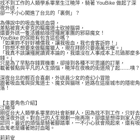
找不到工作的人類學系畢業生江曉萍，騎著 YouBike 做起了深
夜外送，
卻一不小心闖進了台北的「裏側」？
為傳說中的吸血鬼送血袋，
差點被買大麥克的驅魔道士砍掉腦袋，
還要外送一隻活雞給操控殭屍軍團的邪惡魔女！
YouBike 的保險有包含這些嗎？
「如果妳不好好補償我，讓我吸血，我也會客訴妳！」
「妳想不想要來做驅魔獵人，現在拜師只要兩萬元喔。」
「我真不該讓殭屍讀資本論的，我還沒在人事成本上花過那麼多
錢。」
只是為了早點存錢買機車，卻接到各種不可思議的訂單，
載著餐點與平凡的人生煩惱，曉萍在夜晚的街道飛了起……咦？
深夜台北的輕百合喜劇，外送員少女的奇幻小冒險
跟著吸血鬼與捉鬼道士、魔女與貓咪，迷路在這座城市的隱密角
落！
【主要角色介紹】
江曉萍
剛從台大人類學系畢業的社會新鮮人，因為找不到工作，只好去
做深夜外送。對自己的人生規劃一拖再拖，卻還是想得到家人的
認同。最近的煩惱是騎著腳踏車，一不小心就會飛起來，還有吸
血鬼老是纏著她討血喝。
莉莉安