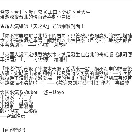
付款後7-11取貨
２．關於個人資料處理事宜，請瀏覽以下網址：
每筆NT$80，滿NT$500(含以上)免運費
https://aftee.tw/terms/#terms3
深夜、台北、吸血鬼 X 單車、外送、台大生
３．未成年的使用者請事先徵得法定代理人或監護人之同意方可使用
漫遊深夜台北的輕百合喜劇小冒險！
宅配
「AFTEE先享後付」，若未經同意申辦者引起之損失，本公司不負相關責
任。
★超人氣繪師「天之火」老師繪製封面！
每筆NT$100，滿NT$800(含以上)免運費
４．使用「AFTEE先享後付」時，將依據個別帳號之用戶狀況，依本公司即
「你不需要理解台北城市的眉角，只管被那斑斕魔幻的霓虹燈捕
時審查核予不同之上限額度；若仍有額度不足之情形，本公司將視審查結果
國家/地區配送
查看運費
食；不過多虧這本書，讓我可以比較快樂（且奇幻）地被大都會
請求用戶進行身份認證。
生吞活剝。」──小說家 月亮熊
５．嚴禁一人註冊多個帳號或使用他人資訊註冊。若發現惡意使用之情形，
恩沛科技股份有限公司將有權停止該用戶之使用額度並採取法律行動。
「英國人說不定很愛這故事，這是發生在台北的奇幻版《銀河便
車指南》！」──小說家 瀟湘神
「作者你究竟吸了什麼木天蓼，給我來一點！絕不剎車的掉書袋
攻擊、定期漏出來的諷刺，以及獨特又可愛的幽默感，一次次將
我拉進了這個大型遊樂場一樣的台北，我已經連自己到底有沒有
迷路都搞不清楚啦！」──《歡迎來到注孤生社》作者 毒碳酸
雲國水氣系Vtuber 悠白Ubye
小說家 八千子
小說家 月亮熊
小說家 瀟湘神
輕小說家 毒碳酸
──齊聲推薦
【內容簡介】