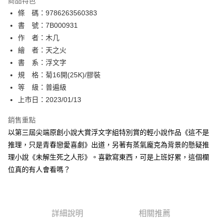
商品特色
相關說明
條 碼：9786263560383
【關於「AFTEE先享後付」】
ATM付款
AFTEE先享後付是「在收到商品之後才付款」的支付方式。 讓您購物簡單
書 號：7B000931
便利好安心！
作 者：木几
１．簡單：不需註冊會員、不需綁卡、不需儲值。
運送方式
繪 者：天之火
２．便利：只要手機號碼，簡訊認證，即可結帳。
３．安心：先確認商品／服務後，再付款。
書 系：浮文字
全家取貨付款
規 格：菊16開(25K)/膠裝
每筆NT$80，滿NT$500(含以上)免運費
【「AFTEE先享後付」結帳流程】
１．於結帳方式選擇「AFTEE先享後付」後，將跳轉至「AFTEE先享後付」
等 級：普遍級
付款後全家取貨
結帳頁面，進行簡訊認證並確認金額後，即可完成結帳。
上市日：2023/01/13
２．訂單成立數日內，您將收到繳費通知簡訊。
每筆NT$80，滿NT$500(含以上)免運費
３．收到繳費通知簡訊後14天內，點擊此簡訊中的連結，可透過四大超商／
銷售重點
ATM／網路銀行／等多元方式進行付款，方視為交易完成。
萊爾富取貨付款
※ 請注意：結帳手續完成當下不需立刻繳費，但若您需要取消訂單，請聯絡
以第三屆尖端原創小說大賞浮文字組特別賞的輕小說作品《這不是
每筆NT$80，滿NT$500(含以上)免運費
購買商品的店家。未經商家同意取消之訂單仍視為有效，需透過AFTEE先享
推理，只是青春戀愛喜劇》出道，另著有蒸氣龐克為背景的懸疑推
後付繳納相關費用。
理小說《未解生死之人形》。喜歡寫東西，可是上班好累，這個欄
付款後萊爾富取貨
※ 交易是否成功請以「AFTEE先享後付 」之結帳頁面顯示為準，若有關於
是否繳費成功／繳費後需取消欲退款等相關疑問，請聯繫「AFTEE先享後付
位真的有人會看嗎？
每筆NT$80，滿NT$500(含以上)免運費
客戶支援中心」
https://netprotections.freshdesk.com/support/home
7-11取貨付款
【注意事項】
１．透過由恩沛科技股份有限公司提供之「AFTEE先享後付」服務完成之交
每筆NT$80，滿NT$500(含以上)免運費
易，需依本服務之必要範圍內提供個人資料，並將交易相關給付款項請求債
詳細說明
相關推薦
權轉讓予恩沛科技股份有限公司。