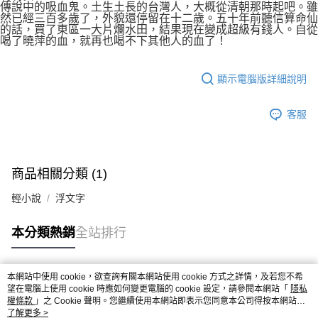
傳說中的吸血鬼。土生土長的台灣人，大概從清朝那時起吧。雖
然已經三百多歲了，外貌還停留在十二歲。五十年前聽信算命仙
的話，買了東區一大片爛水田，結果現在變成超級有錢人。自從
喝了曉萍的血，就再也喝不下其他人的血了！
顯示電腦版詳細說明
客服
商品相關分類 (1)
輕小說
浮文字
本分類熱銷
全站排行
本網站中使用 cookie，欲查詢有關本網站使用 cookie 方式之詳情，及若您不希
熱門標籤
望在電腦上使用 cookie 時應如何變更電腦的 cookie 設定，請參閱本網站「
隱私
權條款
」之 Cookie 聲明。您繼續使用本網站即表示您同意本公司得按本網站使
用條款之 Cookie 聲明使用 cookie。
了解更多 >