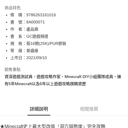
AFTEE先享後付
商品特色
相關說明
條 碼：9786263161016
【關於「AFTEE先享後付」】
ATM付款
AFTEE先享後付是「在收到商品之後才付款」的支付方式。 讓您購物簡單
書 號：8A000071
便利好安心！
作 者：盧品霖
１．簡單：不需註冊會員、不需綁卡、不需儲值。
運送方式
書 系：GC遊戲頻道
２．便利：只要手機號碼，簡訊認證，即可結帳。
３．安心：先確認商品／服務後，再付款。
規 格：菊16開(25K)/PUR膠裝
全家取貨付款
等 級：普遍級
每筆NT$80，滿NT$500(含以上)免運費
【「AFTEE先享後付」結帳流程】
１．於結帳方式選擇「AFTEE先享後付」後，將跳轉至「AFTEE先享後付」
上市日：2021/09/10
付款後全家取貨
結帳頁面，進行簡訊認證並確認金額後，即可完成結帳。
２．訂單成立數日內，您將收到繳費通知簡訊。
銷售重點
每筆NT$80，滿NT$500(含以上)免運費
３．收到繳費通知簡訊後14天內，點擊此簡訊中的連結，可透過四大超商／
資深遊戲測試員、遊戲攻略作家、Minecraft DIY小組團隊成員，擁
ATM／網路銀行／等多元方式進行付款，方視為交易完成。
萊爾富取貨付款
※ 請注意：結帳手續完成當下不需立刻繳費，但若您需要取消訂單，請聯絡
有5年Minecraft以及6年以上遊戲攻略撰稿資歷
每筆NT$80，滿NT$500(含以上)免運費
購買商品的店家。未經商家同意取消之訂單仍視為有效，需透過AFTEE先享
後付繳納相關費用。
付款後萊爾富取貨
※ 交易是否成功請以「AFTEE先享後付 」之結帳頁面顯示為準，若有關於
是否繳費成功／繳費後需取消欲退款等相關疑問，請聯繫「AFTEE先享後付
每筆NT$80，滿NT$500(含以上)免運費
詳細說明
相關推薦
客戶支援中心」
https://netprotections.freshdesk.com/support/home
7-11取貨付款
【注意事項】
１．透過由恩沛科技股份有限公司提供之「AFTEE先享後付」服務完成之交
每筆NT$80，滿NT$500(含以上)免運費
★Minecraft史上最大型改版「洞穴與懸崖」完全攻略