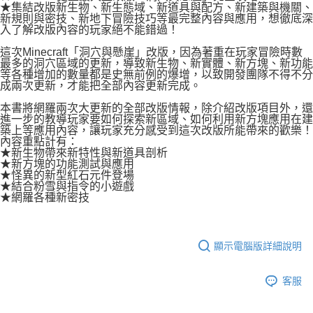
易，需依本服務之必要範圍內提供個人資料，並將交易相關給付款項請求債
★集結改版新生物、新生態域、新道具與配方、新建築與機關、
權轉讓予恩沛科技股份有限公司。
新規則與密技、新地下冒險技巧等最完整內容與應用，想徹底深
付款後7-11取貨
入了解改版內容的玩家絕不能錯過！
２．關於個人資料處理事宜，請瀏覽以下網址：
每筆NT$80，滿NT$500(含以上)免運費
https://aftee.tw/terms/#terms3
這次Minecraft「洞穴與懸崖」改版，因為著重在玩家冒險時數
３．未成年的使用者請事先徵得法定代理人或監護人之同意方可使用
最多的洞穴區域的更新，導致新生物、新實體、新方塊、新功能
宅配
「AFTEE先享後付」，若未經同意申辦者引起之損失，本公司不負相關責
等各種增加的數量都是史無前例的爆增，以致開發團隊不得不分
任。
每筆NT$100，滿NT$800(含以上)免運費
成兩次更新，才能把全部內容更新完成。
４．使用「AFTEE先享後付」時，將依據個別帳號之用戶狀況，依本公司即
時審查核予不同之上限額度；若仍有額度不足之情形，本公司將視審查結果
本書將網羅兩次大更新的全部改版情報，除介紹改版項目外，還
國家/地區配送
查看運費
請求用戶進行身份認證。
進一步的教導玩家要如何探索新區域、如何利用新方塊應用在建
築上等應用內容，讓玩家充分感受到這次改版所能帶來的歡樂！
５．嚴禁一人註冊多個帳號或使用他人資訊註冊。若發現惡意使用之情形，
內容重點計有：
恩沛科技股份有限公司將有權停止該用戶之使用額度並採取法律行動。
★新生物帶來新特性與新道具剖析
★新方塊的功能測試與應用
★怪異的新型紅石元件登場
★結合粉雪與指令的小遊戲
★網羅各種新密技
顯示電腦版詳細說明
客服