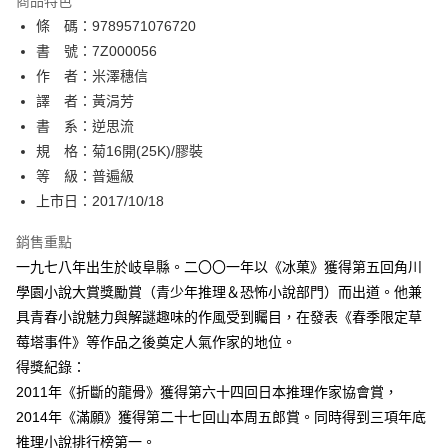
商品特色
相關說明
條 碼：9789571076720
【關於「AFTEE先享後付」】
ATM付款
AFTEE先享後付是「在收到商品之後才付款」的支付方式。 讓您購物簡單
書 號：7Z000056
便利好安心！
作 者：米澤穗信
１．簡單：不需註冊會員、不需綁卡、不需儲值。
運送方式
譯 者：黃涓芳
２．便利：只要手機號碼，簡訊認證，即可結帳。
３．安心：先確認商品／服務後，再付款。
書 系：逆思流
全家取貨付款
規 格：菊16開(25K)/膠裝
每筆NT$80，滿NT$500(含以上)免運費
【「AFTEE先享後付」結帳流程】
１．於結帳方式選擇「AFTEE先享後付」後，將跳轉至「AFTEE先享後付」
等 級：普遍級
付款後全家取貨
結帳頁面，進行簡訊認證並確認金額後，即可完成結帳。
上市日：2017/10/18
２．訂單成立數日內，您將收到繳費通知簡訊。
每筆NT$80，滿NT$500(含以上)免運費
３．收到繳費通知簡訊後14天內，點擊此簡訊中的連結，可透過四大超商／
銷售重點
ATM／網路銀行／等多元方式進行付款，方視為交易完成。
萊爾富取貨付款
※ 請注意：結帳手續完成當下不需立刻繳費，但若您需要取消訂單，請聯絡
一九七八年出生於岐阜縣。二〇〇一年以《冰菓》獲得第五回角川
每筆NT$80，滿NT$500(含以上)免運費
購買商品的店家。未經商家同意取消之訂單仍視為有效，需透過AFTEE先享
學園小說大賞獎勵賞（青少年推理＆恐怖小說部門）而出道。他兼
後付繳納相關費用。
具青春小說魅力與解謎趣味的作風受到矚目，在發表《春季限定草
付款後萊爾富取貨
※ 交易是否成功請以「AFTEE先享後付 」之結帳頁面顯示為準，若有關於
是否繳費成功／繳費後需取消欲退款等相關疑問，請聯繫「AFTEE先享後付
莓塔事件》等作品之後奠定人氣作家的地位。
每筆NT$80，滿NT$500(含以上)免運費
客戶支援中心」
https://netprotections.freshdesk.com/support/home
得獎紀錄：
7-11取貨付款
2011年《折斷的龍骨》獲得第六十四回日本推理作家協會賞，
【注意事項】
１．透過由恩沛科技股份有限公司提供之「AFTEE先享後付」服務完成之交
每筆NT$80，滿NT$500(含以上)免運費
2014年《滿願》獲得第二十七回山本周五郎賞。同時得到三項年底
易，需依本服務之必要範圍內提供個人資料，並將交易相關給付款項請求債
推理小說排行榜第一。
權轉讓予恩沛科技股份有限公司。