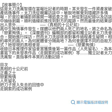
【故事簡介】
這是太刀洗萬智還在當報社記者的時期。某天發生一件資產家破
產逃逸事件，太刀洗從親屬訪談中，敏銳地察覺到隱藏許多情
報，於是拉著攝影師展開一場追查之旅。她從對話紀錄以及訪談
中抽絲剝繭，順利循線前進找到對方的蹤跡。然而最後的結果卻
出人意外…… ──〈真相的十公尺前〉
高中生殉情事件發生。媒體以他們兩人死亡的地名，將之命名為
「戀累殉情」。《深層週刊》編輯部的都留和獨立記者太刀洗會
合，開始進行採訪，然而太刀洗卻逐漸對事件過程產生疑問。相
約尋死的兩人，為何屍體會分隔兩地？為何會選擇不同的自殺方
式？她發現的真相會是……？ ──〈戀累殉情〉
收錄日本推理作家協會賞獲獎後第一篇作品〈人死留名〉、為本
書寫下的未發表作品〈走鋼索的成功案例〉等……獨立記者太刀
洗萬智，直指事件本質的活動記錄。
目次
真相的十公尺前
正義之士
戀累殉情
人死留名
把刀子放入失去的回憶中
走鋼索的成功案例
顯示電腦版詳細說明