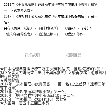
付款後7-11取貨
２．關於個人資料處理事宜，請瀏覽以下網址：
2015年《王與馬戲團》連續兩年獲得三項年底推理小說排行榜第
每筆NT$80，滿NT$500(含以上)免運費
https://aftee.tw/terms/#terms3
一，入選本屋大賞。
３．未成年的使用者請事先徵得法定代理人或監護人之同意方可使用
宅配
2017年《真相的十公尺前》蟬聯「這本推理小說好想讀！」第一
「AFTEE先享後付」，若未經同意申辦者引起之損失，本公司不負相關責
任。
每筆NT$100，滿NT$800(含以上)免運費
名。
４．使用「AFTEE先享後付」時，將依據個別帳號之用戶狀況，依本公司即
另有《再見，妖精》、《尋狗事務所》、《瓶頸》、《算計》、
時審查核予不同之上限額度；若仍有額度不足之情形，本公司將視審查結果
國家/地區配送
查看運費
請求用戶進行身份認證。
《虛幻羊群的宴會》、《追想五斷章》、《遞迴》等作。
５．嚴禁一人註冊多個帳號或使用他人資訊註冊。若發現惡意使用之情形，
恩沛科技股份有限公司將有權停止該用戶之使用額度並採取法律行動。
詳細說明
相關推薦
★日本推理年度排行榜三冠王 米澤穗信 又一推理榜冠軍作品！
獨立記者太刀洗萬智，繼《王與馬戲團》之後再次踏上追求真相
的報導之旅──
★獲獎紀錄
2017年「這本推理小說真厲害！」第一名 (史上首見！連續三年
奪下冠軍)
2017年「好想讀這本推理小說」第一名
2016年「週刊文春推理小說Best 10」第二名
2016年「本格推理小說Best 10」第七名
★入圍第一百五十五回直木賞！