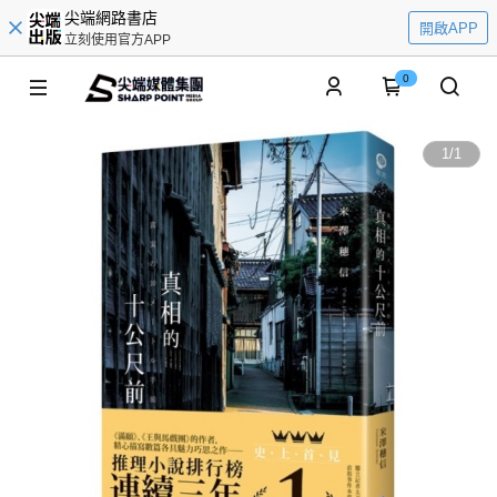
尖端網路書店
開啟APP
立刻使用官方APP
0
1
/
1