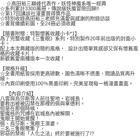
２．關於個人資料處理事宜，請瀏覽以下網址：
☆高田裕三巔峰代表作，妖怪神魔系唯一經典
每筆NT$80，滿NT$500(含以上)免運費
https://aftee.tw/terms/#terms3
☆系列累計3300萬冊，傳說級妖魔冒險回歸!!
３．未成年的使用者請事先徵得法定代理人或監護人之同意方可使用
☆第17回講談社漫畫賞得獎作品
宅配
「AFTEE先享後付」，若未經同意申辦者引起之損失，本公司不負相關責
☆特別收錄高田裕三老師充滿愛與感謝的附錄訪談
任。
☆書背連續彩圖，全24冊必須收藏
每筆NT$100，滿NT$800(含以上)免運費
４．使用「AFTEE先享後付」時，將依據個別帳號之用戶狀況，依本公司即
【隨書附贈：特製懷舊收藏小卡*1】
時審查核予不同之上限額度；若仍有額度不足之情形，本公司將視審查結果
國家/地區配送
查看運費
為了完整收藏《三隻眼》系列，特別製作20年前出版的封面小
請求用戶進行身份認證。
卡。
５．嚴禁一人註冊多個帳號或使用他人資訊註冊。若發現惡意使用之情形，
配上本次典藏版的簡約風格， 設計出簡單質感卻又保有懷舊風
恩沛科技股份有限公司將有權停止該用戶之使用額度並採取法律行動。
格的收藏卡片！
新歡舊愛兩種版本一次收藏！
【規格升級】
☆全書用紙皆採用更高磅數，圖色清晰不透墨，閱讀品質再升
級。
☆內頁印刷使用100％黑墨印刷，完美呈現每一格漫畫畫面。
【內容介紹】
八雲與烏莎斯等人前往聖地‧岩城島，
要救出被被囚禁在那裡的佩與拿德利。
但是在那個時候，
聖魔核的咒縛在岩城島內被解開，
鬼眼王開始覺醒！
佩、烏莎斯、鬼眼王濕婆。
三名三隻眼聚集了，
邪惡的禁術「人化之法」終於要被施行了!?