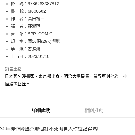
條 碼：9786263387812
【關於「AFTEE先享後付」】
ATM付款
AFTEE先享後付是「在收到商品之後才付款」的支付方式。 讓您購物簡單
書 號：6I000502
便利好安心！
作 者：高田裕三
１．簡單：不需註冊會員、不需綁卡、不需儲值。
運送方式
譯 者：莊湘萍;
２．便利：只要手機號碼，簡訊認證，即可結帳。
３．安心：先確認商品／服務後，再付款。
書 系：SPP_COMIC
全家取貨付款
規 格：菊16開(25K)/膠裝
每筆NT$80，滿NT$500(含以上)免運費
【「AFTEE先享後付」結帳流程】
１．於結帳方式選擇「AFTEE先享後付」後，將跳轉至「AFTEE先享後付」
等 級：普遍級
付款後全家取貨
結帳頁面，進行簡訊認證並確認金額後，即可完成結帳。
上市日：2023/01/10
２．訂單成立數日內，您將收到繳費通知簡訊。
每筆NT$80，滿NT$500(含以上)免運費
３．收到繳費通知簡訊後14天內，點擊此簡訊中的連結，可透過四大超商／
銷售重點
ATM／網路銀行／等多元方式進行付款，方視為交易完成。
萊爾富取貨付款
※ 請注意：結帳手續完成當下不需立刻繳費，但若您需要取消訂單，請聯絡
日本著名漫畫家，東京都出身、明治大學畢業。業界尊封他為：神
每筆NT$80，滿NT$500(含以上)免運費
購買商品的店家。未經商家同意取消之訂單仍視為有效，需透過AFTEE先享
怪漫畫巨匠。
後付繳納相關費用。
付款後萊爾富取貨
※ 交易是否成功請以「AFTEE先享後付 」之結帳頁面顯示為準，若有關於
是否繳費成功／繳費後需取消欲退款等相關疑問，請聯繫「AFTEE先享後付
每筆NT$80，滿NT$500(含以上)免運費
客戶支援中心」
https://netprotections.freshdesk.com/support/home
詳細說明
相關推薦
7-11取貨付款
【注意事項】
１．透過由恩沛科技股份有限公司提供之「AFTEE先享後付」服務完成之交
每筆NT$80，滿NT$500(含以上)免運費
易，需依本服務之必要範圍內提供個人資料，並將交易相關給付款項請求債
30年神作降臨☆那個打不死的男人你還記得嗎!!
權轉讓予恩沛科技股份有限公司。
付款後7-11取貨