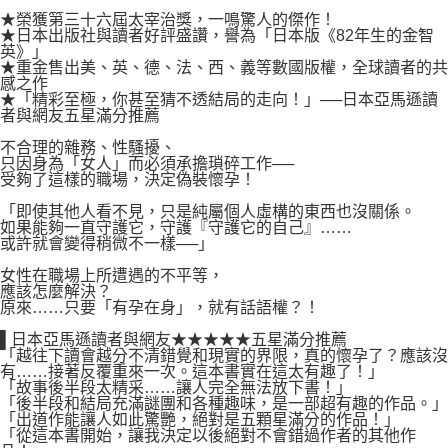
易，需依本服務之必要範圍內提供個人資料，並將交易相關給付款項請求債
★榮獲第三十六屆太宰治獎，一鳴驚人的傑作！
權轉讓予恩沛科技股份有限公司。
付款後7-11取貨
★日本出版社與讀者好評盛讚，譽為「日本版《82年生的金智
２．關於個人資料處理事宜，請瀏覽以下網址：
英》」
每筆NT$80，滿NT$500(含以上)免運費
https://aftee.tw/terms/#terms3
★重金售出美、英、德、法、西、義等數國版權，全球讀者的共
３．未成年的使用者請事先徵得法定代理人或監護人之同意方可使用
感之作
宅配
「AFTEE先享後付」，若未經同意申辦者引起之損失，本公司不負相關責
★「精彩至極，你甚至猜不透結局的走向！」──日本亞馬遜讀
任。
者與網友五星滿分推薦
每筆NT$100，滿NT$800(含以上)免運費
４．使用「AFTEE先享後付」時，將依據個別帳號之用戶狀況，依本公司即
不合理的雜務、性騷擾、
時審查核予不同之上限額度；若仍有額度不足之情形，本公司將視審查結果
國家/地區配送
查看運費
只因身為「女人」而必須承擔瑣碎工作──
請求用戶進行身份認證。
受夠了這樣的職場，決定偽裝懷孕！
５．嚴禁一人註冊多個帳號或使用他人資訊註冊。若發現惡意使用之情形，
恩沛科技股份有限公司將有權停止該用戶之使用額度並採取法律行動。
「即使其他人看不見，只是純屬個人虛構的東西也沒關係。
如果能夠一直守護它，守護『守護它的自己』……
或許就會變得稍微不一樣──」
女性在職場上所遭遇的不平等，
應該怎麼解決？
原來……只要「有孕在身」，就有話語權？！
▌日本亞馬遜讀者與網友★★★★★五星滿分推薦
「越往下讀會越分不清錯覺和現實的界限，真的懷孕了？應該沒
有……接著反覆重來一次。這本書實在這太有趣了！」
「故事後半段太精采……讓人完全無法放下書！」
「後半段和結局充滿謎團和各種趣味，是一部超有趣的作品。」
「出道作能讓人如此驚艷，絕對是五顆星滿分的作品！」
「從這本書開始，讓我決定以後絕對不會錯過作者的其他作