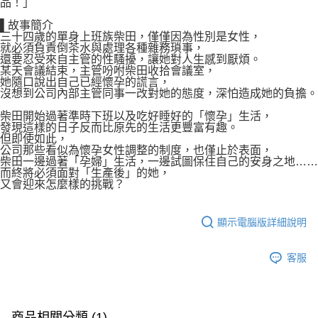
品！」
▌故事簡介
三十四歲的單身上班族柴田，僅僅因為性別是女性，
就必須負責倒茶水與處理各種雜務瑣事，
還要忍受來自主管的性騷擾，讓她對人生感到厭煩。
某天會議結束，主管吩咐柴田收拾會議室，
她隨口說出自己已經懷孕的謊言，
沒想到公司內部主管同事一改對她的態度，深怕造成她的負擔。
柴田開始過著準時下班以及吃好睡好的「懷孕」生活，
發現這樣的日子反而比原先的生活更豐富有趣。
但即使如此，
公司那些看似為懷孕女性調整的制度，也僅止於表面，
柴田一邊過著「孕婦」生活，一邊試圖保住自己的安身之地……
而終將必須面對「生產後」的她，
又會迎來怎麼樣的挑戰？
顯示電腦版詳細說明
客服
商品相關分類 (1)