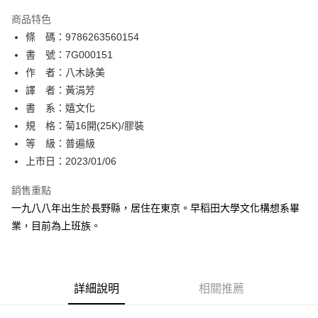
AFTEE先享後付
商品特色
相關說明
條 碼：9786263560154
【關於「AFTEE先享後付」】
ATM付款
AFTEE先享後付是「在收到商品之後才付款」的支付方式。 讓您購物簡單
書 號：7G000151
便利好安心！
作 者：八木詠美
１．簡單：不需註冊會員、不需綁卡、不需儲值。
運送方式
譯 者：黃涓芳
２．便利：只要手機號碼，簡訊認證，即可結帳。
３．安心：先確認商品／服務後，再付款。
書 系：嬉文化
全家取貨付款
規 格：菊16開(25K)/膠裝
每筆NT$80，滿NT$500(含以上)免運費
【「AFTEE先享後付」結帳流程】
１．於結帳方式選擇「AFTEE先享後付」後，將跳轉至「AFTEE先享後付」
等 級：普遍級
付款後全家取貨
結帳頁面，進行簡訊認證並確認金額後，即可完成結帳。
上市日：2023/01/06
２．訂單成立數日內，您將收到繳費通知簡訊。
每筆NT$80，滿NT$500(含以上)免運費
３．收到繳費通知簡訊後14天內，點擊此簡訊中的連結，可透過四大超商／
銷售重點
ATM／網路銀行／等多元方式進行付款，方視為交易完成。
萊爾富取貨付款
※ 請注意：結帳手續完成當下不需立刻繳費，但若您需要取消訂單，請聯絡
一九八八年出生於長野縣，居住在東京。早稻田大學文化構想系畢
每筆NT$80，滿NT$500(含以上)免運費
購買商品的店家。未經商家同意取消之訂單仍視為有效，需透過AFTEE先享
業，目前為上班族。
後付繳納相關費用。
付款後萊爾富取貨
※ 交易是否成功請以「AFTEE先享後付 」之結帳頁面顯示為準，若有關於
是否繳費成功／繳費後需取消欲退款等相關疑問，請聯繫「AFTEE先享後付
每筆NT$80，滿NT$500(含以上)免運費
客戶支援中心」
https://netprotections.freshdesk.com/support/home
詳細說明
相關推薦
7-11取貨付款
【注意事項】
１．透過由恩沛科技股份有限公司提供之「AFTEE先享後付」服務完成之交
每筆NT$80，滿NT$500(含以上)免運費