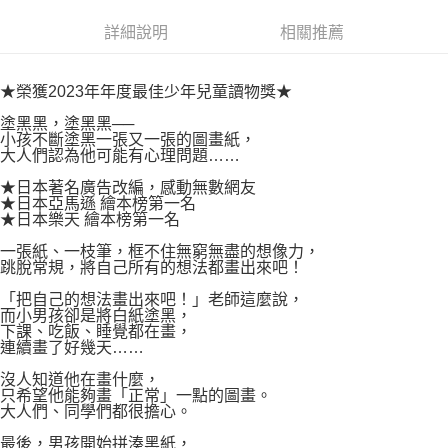
付款後7-11取貨
２．關於個人資料處理事宜，請瀏覽以下網址：
每筆NT$80，滿NT$500(含以上)免運費
詳細說明
相關推薦
https://aftee.tw/terms/#terms3
３．未成年的使用者請事先徵得法定代理人或監護人之同意方可使用
宅配
「AFTEE先享後付」，若未經同意申辦者引起之損失，本公司不負相關責
任。
★榮獲2023年年度最佳少年兒童讀物獎★
每筆NT$100，滿NT$800(含以上)免運費
４．使用「AFTEE先享後付」時，將依據個別帳號之用戶狀況，依本公司即
塗黑黑，塗黑黑──
時審查核予不同之上限額度；若仍有額度不足之情形，本公司將視審查結果
國家/地區配送
查看運費
小孩不斷塗黑一張又一張的圖畫紙，
請求用戶進行身份認證。
大人們認為他可能有心理問題……
５．嚴禁一人註冊多個帳號或使用他人資訊註冊。若發現惡意使用之情形，
恩沛科技股份有限公司將有權停止該用戶之使用額度並採取法律行動。
★日本著名廣告改編，感動無數網友
★日本亞馬遜 繪本榜第一名
★日本樂天 繪本榜第一名
一張紙、一枝筆，框不住無窮無盡的想像力，
跳脫常規，將自己所有的想法都畫出來吧！
「把自己的想法畫出來吧！」老師這麼說，
而小男孩卻是將白紙塗黑，
下課、吃飯、睡覺都在畫，
連續畫了好幾天……
沒人知道他在畫什麼，
只希望他能夠畫「正常」一點的圖畫。
大人們、同學們都很擔心。
最後，男孩開始拼湊黑紙，