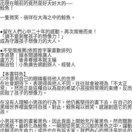
出現在眼前的竟然是好大好大的──
鯨魚！
一隻微笑、徜徉在大海之中的鯨魚。
●留在人們心中二十年的感動，再次席捲而來！
「請不要剝奪孩子的想像力！」
成為守護孩子想像力的大人。
●不受限推薦(依照首字筆畫數排列)
李貞慧｜繪本閱讀推廣人
盧方方｜後青春繪本館主編
賴治怡｜小魚廣告網創辦人、經營人
【本書特色】
◎不要用自己的眼睛看待他人的世界
在社會期待下，表現得與他人不同，往往就會被視為「不太正
常」。然而正是這種自以為是的希望小孩按照常規的束縛，反而
扼殺了孩子的想像力。
在沒有人理解小男孩的行為下，他仍舊堅持的畫下去，在自己的
黑暗世界裡面堅持自我。對此，鯨魚報以微笑，感謝創造它的男
孩。
小男孩不斷的畫著黑色，因此頁面上開始充斥著黑色，然而飄散
的黑紙，最終化為鯨魚，一瞬間從死氣沉沉般的黑色之中，躍動
出鮮活的生命力，或許也在告訴大家，我們內心的想法是如此的