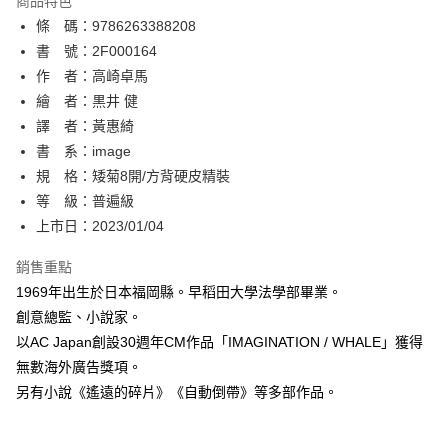
商品特色
相關說明
條 碼：9786263388208
【關於「AFTEE先享後付」】
ATM付款
AFTEE先享後付是「在收到商品之後才付款」的支付方式。 讓您購物簡單
書 號：2F000164
便利好安心！
作 者：高崎卓馬
１．簡單：不需註冊會員、不需綁卡、不需儲值。
運送方式
繪 者：黒井 健
２．便利：只要手機號碼，簡訊認證，即可結帳。
３．安心：先確認商品／服務後，再付款。
譯 者：黃惠綺
全家取貨付款
書 系：image
每筆NT$80，滿NT$500(含以上)免運費
【「AFTEE先享後付」結帳流程】
１．於結帳方式選擇「AFTEE先享後付」後，將跳轉至「AFTEE先享後付」
規 格：矮菊8開/方背硬皮精裝
付款後全家取貨
結帳頁面，進行簡訊認證並確認金額後，即可完成結帳。
等 級：普遍級
２．訂單成立數日內，您將收到繳費通知簡訊。
每筆NT$80，滿NT$500(含以上)免運費
上市日：2023/01/04
３．收到繳費通知簡訊後14天內，點擊此簡訊中的連結，可透過四大超商／
ATM／網路銀行／等多元方式進行付款，方視為交易完成。
萊爾富取貨付款
※ 請注意：結帳手續完成當下不需立刻繳費，但若您需要取消訂單，請聯絡
銷售重點
每筆NT$80，滿NT$500(含以上)免運費
購買商品的店家。未經商家同意取消之訂單仍視為有效，需透過AFTEE先享
1969年出生於日本福岡縣。早稻田大學法學部畢業。
後付繳納相關費用。
創意總監、小說家。
付款後萊爾富取貨
※ 交易是否成功請以「AFTEE先享後付 」之結帳頁面顯示為準，若有關於
是否繳費成功／繳費後需取消欲退款等相關疑問，請聯繫「AFTEE先享後付
以AC Japan創設30週年CM作品「IMAGINATION / WHALE」獲得
每筆NT$80，滿NT$500(含以上)免運費
客戶支援中心」
https://netprotections.freshdesk.com/support/home
無數海外廣告獎項。
7-11取貨付款
另有小說《遙遠的碎片》《自動倒帶》等多部作品。
【注意事項】
１．透過由恩沛科技股份有限公司提供之「AFTEE先享後付」服務完成之交
每筆NT$80，滿NT$500(含以上)免運費
易，需依本服務之必要範圍內提供個人資料，並將交易相關給付款項請求債
權轉讓予恩沛科技股份有限公司。