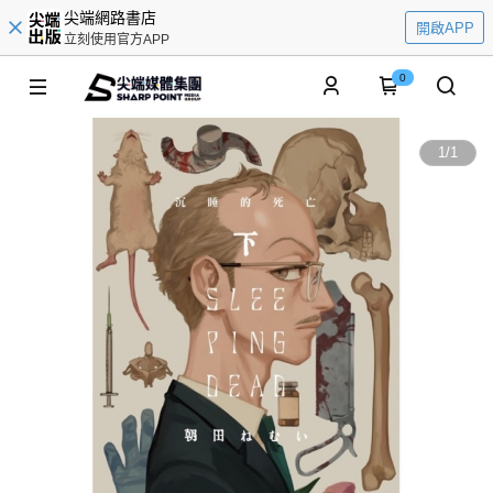
尖端網路書店
開啟APP
立刻使用官方APP
0
1
/
1