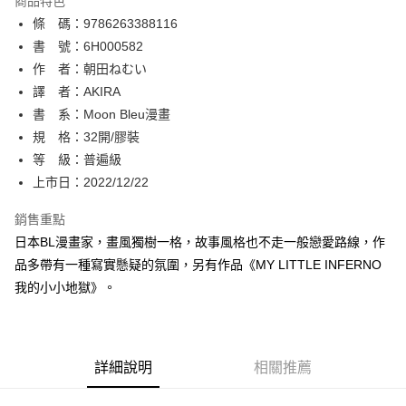
商品特色
相關說明
條 碼：9786263388116
【關於「AFTEE先享後付」】
ATM付款
AFTEE先享後付是「在收到商品之後才付款」的支付方式。 讓您購物簡單
書 號：6H000582
便利好安心！
作 者：朝田ねむい
１．簡單：不需註冊會員、不需綁卡、不需儲值。
運送方式
譯 者：AKIRA
２．便利：只要手機號碼，簡訊認證，即可結帳。
３．安心：先確認商品／服務後，再付款。
書 系：Moon Bleu漫畫
全家取貨付款
規 格：32開/膠裝
每筆NT$80，滿NT$500(含以上)免運費
【「AFTEE先享後付」結帳流程】
１．於結帳方式選擇「AFTEE先享後付」後，將跳轉至「AFTEE先享後付」
等 級：普遍級
付款後全家取貨
結帳頁面，進行簡訊認證並確認金額後，即可完成結帳。
上市日：2022/12/22
２．訂單成立數日內，您將收到繳費通知簡訊。
每筆NT$80，滿NT$500(含以上)免運費
３．收到繳費通知簡訊後14天內，點擊此簡訊中的連結，可透過四大超商／
銷售重點
ATM／網路銀行／等多元方式進行付款，方視為交易完成。
萊爾富取貨付款
※ 請注意：結帳手續完成當下不需立刻繳費，但若您需要取消訂單，請聯絡
日本BL漫畫家，畫風獨樹一格，故事風格也不走一般戀愛路線，作
每筆NT$80，滿NT$500(含以上)免運費
購買商品的店家。未經商家同意取消之訂單仍視為有效，需透過AFTEE先享
品多帶有一種寫實懸疑的氛圍，另有作品《MY LITTLE INFERNO
後付繳納相關費用。
我的小小地獄》。
付款後萊爾富取貨
※ 交易是否成功請以「AFTEE先享後付 」之結帳頁面顯示為準，若有關於
是否繳費成功／繳費後需取消欲退款等相關疑問，請聯繫「AFTEE先享後付
每筆NT$80，滿NT$500(含以上)免運費
客戶支援中心」
https://netprotections.freshdesk.com/support/home
7-11取貨付款
【注意事項】
詳細說明
相關推薦
１．透過由恩沛科技股份有限公司提供之「AFTEE先享後付」服務完成之交
每筆NT$80，滿NT$500(含以上)免運費
易，需依本服務之必要範圍內提供個人資料，並將交易相關給付款項請求債
權轉讓予恩沛科技股份有限公司。