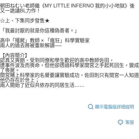
付款後7-11取貨
２．關於個人資料處理事宜，請瀏覽以下網址：
朝田ねむい老師繼《MY LITTLE INFERNO 我的小小地獄》後
每筆NT$80，滿NT$500(含以上)免運費
又一詭譎BL力作！
https://aftee.tw/terms/#terms3
３．未成年的使用者請事先徵得法定代理人或監護人之同意方可使用
宅配
☆上、下集同步發售★
「AFTEE先享後付」，若未經同意申辦者引起之損失，本公司不負相關責
任。
每筆NT$100，滿NT$800(含以上)免運費
「我最討厭的就是你這種偽善者。」
４．使用「AFTEE先享後付」時，將依據個別帳號之用戶狀況，依本公司即
時審查核予不同之上限額度；若仍有額度不足之情形，本公司將視審查結果
國家/地區配送
查看運費
高中「殭屍」教師 × 「瘋狂」科學實驗家
請求用戶進行身份認證。
兩人的過去將被重新解讀──
５．嚴禁一人註冊多個帳號或使用他人資訊註冊。若發現惡意使用之情形，
【內容簡介】
恩沛科技股份有限公司將有權停止該用戶之使用額度並採取法律行動。
認真又爽朗、受到同僚和學生歡迎的高中教師佐田，
遭事件波及而喪命，但他卻透過科學家間宮之手起死回生，變成
了喪屍。
間宮賭上科學家的名譽要讓實驗成功，佐田則只有間宮一人知道
他仍存在於世上；
兩人開始了近似共依存的同居生活……
顯示電腦版詳細說明
客服