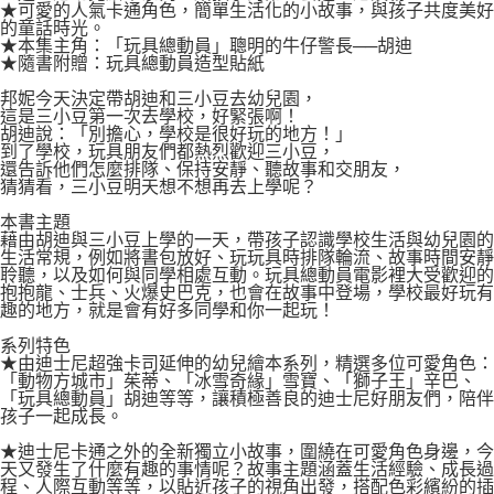
付款後7-11取貨
★可愛的人氣卡通角色，簡單生活化的小故事，與孩子共度美好
２．關於個人資料處理事宜，請瀏覽以下網址：
的童話時光。
每筆NT$80，滿NT$500(含以上)免運費
https://aftee.tw/terms/#terms3
★本集主角：「玩具總動員」聰明的牛仔警長──胡迪
３．未成年的使用者請事先徵得法定代理人或監護人之同意方可使用
★隨書附贈：玩具總動員造型貼紙
宅配
「AFTEE先享後付」，若未經同意申辦者引起之損失，本公司不負相關責
任。
邦妮今天決定帶胡迪和三小豆去幼兒園，
每筆NT$100，滿NT$800(含以上)免運費
這是三小豆第一次去學校，好緊張啊！
４．使用「AFTEE先享後付」時，將依據個別帳號之用戶狀況，依本公司即
胡迪說：「別擔心，學校是很好玩的地方！」
時審查核予不同之上限額度；若仍有額度不足之情形，本公司將視審查結果
國家/地區配送
查看運費
到了學校，玩具朋友們都熱烈歡迎三小豆，
請求用戶進行身份認證。
還告訴他們怎麼排隊、保持安靜、聽故事和交朋友，
５．嚴禁一人註冊多個帳號或使用他人資訊註冊。若發現惡意使用之情形，
猜猜看，三小豆明天想不想再去上學呢？
恩沛科技股份有限公司將有權停止該用戶之使用額度並採取法律行動。
本書主題
藉由胡迪與三小豆上學的一天，帶孩子認識學校生活與幼兒園的
生活常規，例如將書包放好、玩玩具時排隊輪流、故事時間安靜
聆聽，以及如何與同學相處互動。玩具總動員電影裡大受歡迎的
抱抱龍、士兵、火爆史巴克，也會在故事中登場，學校最好玩有
趣的地方，就是會有好多同學和你一起玩！
系列特色
★由迪士尼超強卡司延伸的幼兒繪本系列，精選多位可愛角色：
「動物方城市」茱蒂、「冰雪奇緣」雪寶、「獅子王」辛巴、
「玩具總動員」胡迪等等，讓積極善良的迪士尼好朋友們，陪伴
孩子一起成長。
★迪士尼卡通之外的全新獨立小故事，圍繞在可愛角色身邊，今
天又發生了什麼有趣的事情呢？故事主題涵蓋生活經驗、成長過
程、人際互動等等，以貼近孩子的視角出發，搭配色彩繽紛的插