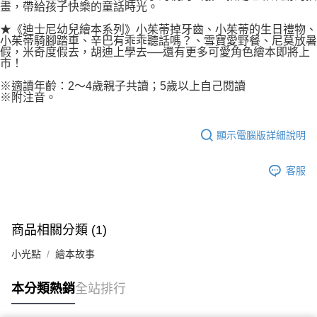
畫，帶給孩子快樂的童話時光。
★《迪士尼幼兒繪本系列》小茱蒂掉牙齒、小茱蒂的生日禮物、
小茱蒂騎腳踏車、辛巴有乖乖聽話嗎？、雪寶愛野餐、尼莫放暑
假，米奇度假去，胡迪上學去──還有更多可愛角色繪本即將上
市！
※適讀年齡：2～4歲親子共讀；5歲以上自己閱讀
※附注音。
顯示電腦版詳細說明
客服
商品相關分類 (1)
小光點
繪本故事
本分類熱銷
全站排行