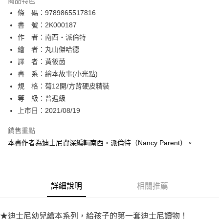
商品特色
相關說明
條 碼：9789865517816
【關於「AFTEE先享後付」】
ATM付款
AFTEE先享後付是「在收到商品之後才付款」的支付方式。 讓您購物簡單
書 號：2K000187
便利好安心！
作 者：南西‧派倫特
１．簡單：不需註冊會員、不需綁卡、不需儲值。
運送方式
繪 者：丸山傑哈德
２．便利：只要手機號碼，簡訊認證，即可結帳。
３．安心：先確認商品／服務後，再付款。
譯 者：黃筱茵
全家取貨付款
書 系：繪本故事(小光點)
每筆NT$80，滿NT$500(含以上)免運費
【「AFTEE先享後付」結帳流程】
１．於結帳方式選擇「AFTEE先享後付」後，將跳轉至「AFTEE先享後付」
規 格：菊12開/方背硬皮精裝
付款後全家取貨
結帳頁面，進行簡訊認證並確認金額後，即可完成結帳。
等 級：普遍級
２．訂單成立數日內，您將收到繳費通知簡訊。
每筆NT$80，滿NT$500(含以上)免運費
上市日：2021/08/19
３．收到繳費通知簡訊後14天內，點擊此簡訊中的連結，可透過四大超商／
ATM／網路銀行／等多元方式進行付款，方視為交易完成。
萊爾富取貨付款
※ 請注意：結帳手續完成當下不需立刻繳費，但若您需要取消訂單，請聯絡
銷售重點
每筆NT$80，滿NT$500(含以上)免運費
購買商品的店家。未經商家同意取消之訂單仍視為有效，需透過AFTEE先享
本書作者為迪士尼資深編輯南西‧派倫特（Nancy Parent）。
後付繳納相關費用。
付款後萊爾富取貨
※ 交易是否成功請以「AFTEE先享後付 」之結帳頁面顯示為準，若有關於
是否繳費成功／繳費後需取消欲退款等相關疑問，請聯繫「AFTEE先享後付
每筆NT$80，滿NT$500(含以上)免運費
客戶支援中心」
https://netprotections.freshdesk.com/support/home
詳細說明
相關推薦
7-11取貨付款
【注意事項】
１．透過由恩沛科技股份有限公司提供之「AFTEE先享後付」服務完成之交
每筆NT$80，滿NT$500(含以上)免運費
易，需依本服務之必要範圍內提供個人資料，並將交易相關給付款項請求債
★迪士尼幼兒繪本系列，給孩子的第一套迪士尼讀物！
權轉讓予恩沛科技股份有限公司。