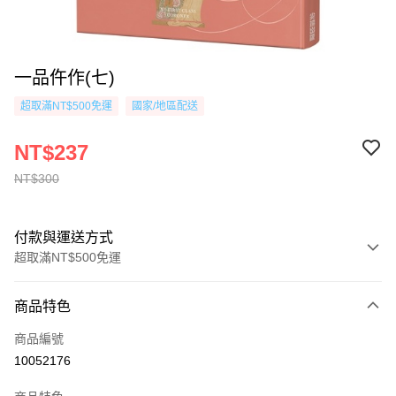
一品仵作(七)
超取滿NT$500免運
國家/地區配送
NT$237
NT$300
付款與運送方式
超取滿NT$500免運
付款方式
商品特色
信用卡一次付款
商品編號
超商取貨付款
10052176
AFTEE先享後付