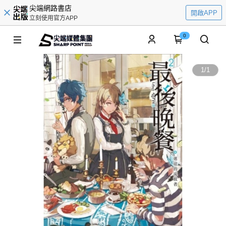
尖端網路書店
開啟APP
立刻使用官方APP
0
1
/
1