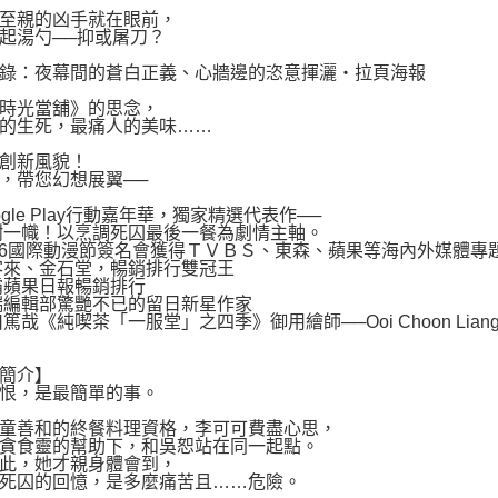
至親的凶手就在眼前，
起湯勺──抑或屠刀？
錄：夜幕間的蒼白正義、心牆邊的恣意揮灑‧拉頁海報
時光當舖》的思念，
的生死，最痛人的美味……
創新風貌！
，帶您幻想展翼──
ogle Play行動嘉年華‬，獨家精選代表作──
樹一幟！以烹調死囚最後一餐為劇情主軸。
016國際動漫節簽名會獲得ＴＶＢＳ、東森、蘋果等海內外媒體專
客來、金石堂，暢銷排行雙冠王
霸蘋果日報暢銷排行
端編輯部驚艷不已的留日新星作家
川篤哉《純喫茶「一服堂」之四季》御用繪師──Ooi Choon Lian
簡介】
恨，是最簡單的事。
童善和的終餐料理資格，李可可費盡心思，
貪食靈的幫助下，和吳恕站在同一起點。
此，她才親身體會到，
死囚的回憶，是多麼痛苦且……危險。