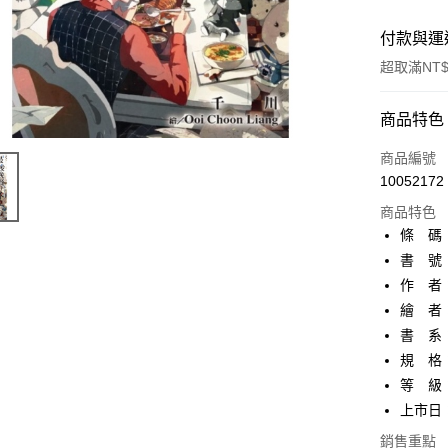
付款與運
超取滿NT$
付款方式
商品特色
信用卡一
商品編號
10052172
超商取貨
商品特色
AFTEE先
條 碼：9
相關說明
書 號：
【關於「A
作 者
ATM付款
AFTEE
便利好安
繪 者：O
１．簡單
書 系
２．便利
運送方式
規 格：
３．安心
等 級
全家取貨
【「AFT
上市日：2
每筆NT$8
１．於結帳
付」結帳
銷售重點