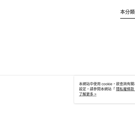
本分類
本網站中使用 cookie，欲查詢有關
設定，請參閱本網站「
隱私權條款
使用 cookie。
了解更多 >