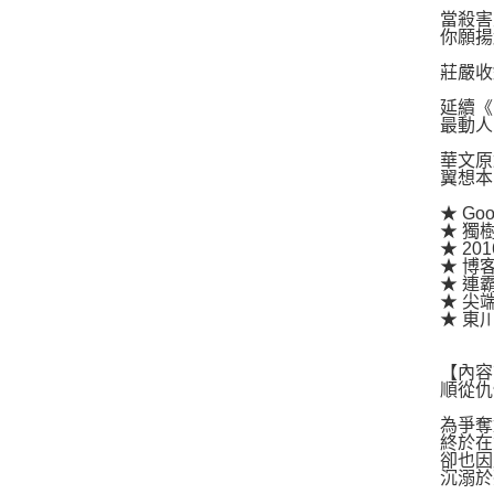
當殺害
你願揚
莊嚴收
延續《
最動人
華文原
翼想本
★ Go
★ 獨
★ 2
★ 博
★ 連
★ 尖
★ 東
【內容
順從仇
為爭奪
終於在
卻也因
沉溺於