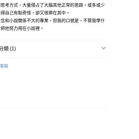
家取貨
成立數日內，您將收到繳費通知簡訊。
的思考方式，大量侵占了大腦其他正常的思路。或多或少
費通知簡訊後14天內，點擊此簡訊中的連結，可透過四大超商
0，滿NT$500(含以上)免運費
覺得自己有點奇怪，卻又很樂在其中。
網路銀行／等多元方式進行付款，方視為交易完成。
：結帳手續完成當下不需立刻繳費，但若您需要取消訂單，請聯
在念和小說關係不大的專業，但我的口號是，不管我學什
貨付款
的店家。未經商家同意取消之訂單仍視為有效，需透過AFTEE
會把他努力用在小說裡。
繳納相關費用。
0，滿NT$500(含以上)免運費
否成功請以「AFTEE先享後付 」之結帳頁面顯示為準，若有關於
功／繳費後需取消欲退款等相關疑問，請聯繫「AFTEE先享後
爾富取貨
援中心」
https://netprotections.freshdesk.com/support/home
類 (1)
0，滿NT$500(含以上)免運費
項】
華文創作
付款
恩沛科技股份有限公司提供之「AFTEE先享後付」服務完成之
客服
依本服務之必要範圍內提供個人資料，並將交易相關給付款項請
0，滿NT$500(含以上)免運費
讓予恩沛科技股份有限公司。
個人資料處理事宜，請瀏覽以下網址：
1取貨
ee.tw/terms/#terms3
0，滿NT$500(含以上)免運費
年的使用者請事先徵得法定代理人或監護人之同意方可使用
E先享後付」，若未經同意申辦者引起之損失，本公司不負相關責
AFTEE先享後付」時，將依據個別帳號之用戶狀況，依本公司
00，滿NT$800(含以上)免運費
核予不同之上限額度；若仍有額度不足之情形，本公司將視審查
用戶進行身份認證。
配送
查看運費
一人註冊多個帳號或使用他人資訊註冊。若發現惡意使用之情
科技股份有限公司將有權停止該用戶之使用額度並採取法律行