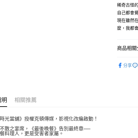
付款後全
２．訂單
稀奇古怪
３．收到繳
每筆NT$8
自己都會
／ATM／
※ 請注意
現在雖然
萊爾富取
絡購買商品
麼，我都
先享後付
每筆NT$8
※ 交易是
是否繳費成
付款後萊
付客戶支
商品相關分
每筆NT$8
【注意事
文學小說
7-11取貨
１．透過由
分享
交易，需
每筆NT$8
求債權轉
２．關於
付款後7-1
https://aft
每筆NT$8
３．未成
「AFTE
說明
相關推薦
宅配
任。
４．使用「
每筆NT$1
即時審查
結果請求
時光當舖》授權克頓傳媒，影視化改編啟動！
國家/地區
５．嚴禁
不散之宴席，《最後晚餐》告別最終章──
形，恩沛
餐料理人，更是受害者家屬。
動。