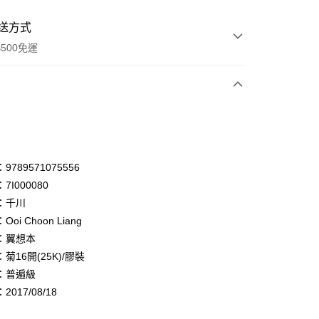
送方式
500免運
次付款
付款
享後付
789571075556
7I000080
FTEE先享後付」】
：千川
先享後付是「在收到商品之後才付款」的支付方式。 讓您購物簡單
心！
oi Choon Liang
：不需註冊會員、不需綁卡、不需儲值。
：翼想本
：只要手機號碼，簡訊認證，即可結帳。
菊16開(25K)/膠裝
：先確認商品／服務後，再付款。
：普遍級
付款
EE先享後付」結帳流程】
017/08/18
0，滿NT$500(含以上)免運費
方式選擇「AFTEE先享後付」後，將跳轉至「AFTEE先享後
頁面，進行簡訊認證並確認金額後，即可完成結帳。