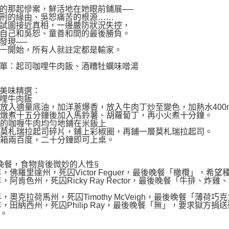
的那起慘案，鮮活地在她眼前鋪展──
刑的緣由、吳恕痛苦的根源……
試圖接近真相，一邊嚴防狀況失控，
自己和吳恕、童善和間的最後勝負。
發現──
一開始，所有人就註定都是輸家。
單：起司咖哩牛肉飯、酒糟牡蠣味噌湯
美味精選：
哩牛肉飯
鍋中放入適量底油，加洋蔥爆香，放入牛肉丁炒至變色，加熱水400
小火燉煮十五分鐘後加入馬鈴薯、胡蘿蔔丁，再小火煮十分鐘。
燉好的咖喱牛肉均勻地鋪在米飯上
撒上莫札瑞拉起司碎片，鋪上彩椒圈，再鋪一層莫札瑞拉起司。
入烤箱兩百度，二十分鐘即可上桌。
晚餐，食物背後微妙的人性§
3年，佛羅里達州，死囚Victor Feguer，最後晚餐「橄欖」
1年，阿肯色州，死囚Ricky Ray Rector，最後晚餐「牛排
1年，奧克拉荷馬州，死囚Timothy McVeigh，最後晚餐「
7年，田納西州，死囚Philip Ray，最後晚餐「無」，要求獄
。