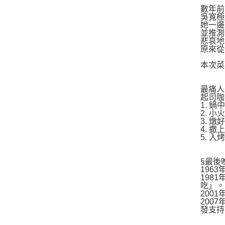
數年前
吳寬極
她一邊
並推測
悲哀地
原來從
本次菜
最痛人
起司咖
1. 
2. 
3. 
4. 
5. 
§最後
196
198
吃」。
200
200
發支持