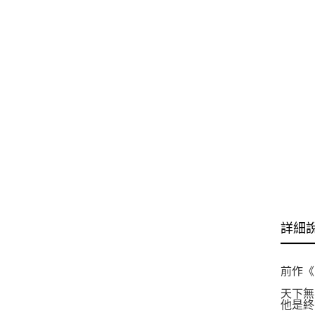
詳細
前作《
天下無
他是終