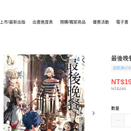
上市/最新出版
出書進度表
預購/獨家商品
優惠活動
電子書
最後晚餐
超取滿NT$
NT$1
NT$240
數量