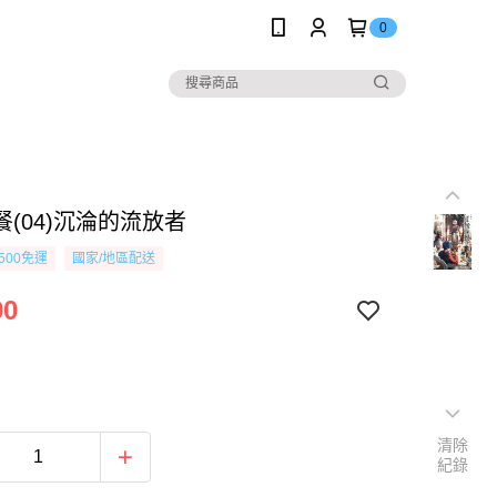
0
(04)沉淪的流放者
500免運
國家/地區配送
90
清除
紀錄