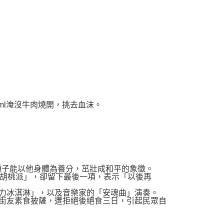
ml淹沒牛肉燒開，挑去血沫。
，希望種子能以他身體為養分，茁壯成和平的象徵。
、炸雞、胡桃派」，卻留下最後一項，表示「以後再
薄荷巧克力冰淇淋」，以及音樂家的「安魂曲」演奏。
方捐送街友素食披薩，遭拒絕後絕食三日，引起民眾自