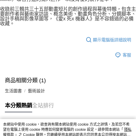
收錄前三輯共三十五部動畫短片的創作過程與幕後特輯，包含主
要創作者與藝術家訪談、概念美術、動畫角色分析、分鏡腳本、
設計手稿與影像草圖等，《愛x 死x 機器人》是不容錯過的必備
收藏。
顯示電腦版詳細說明
客服
商品相關分類 (1)
生活圖書
藝術設計
本分類熱銷
全站排行
本網站中使用 cookie，欲查詢有關本網站使用 cookie 方式之詳情，及若您不希
熱門標籤
望在電腦上使用 cookie 時應如何變更電腦的 cookie 設定，請參閱本網站「
隱私
權條款
」之 Cookie 聲明。您繼續使用本網站即表示您同意本公司得按本網站使