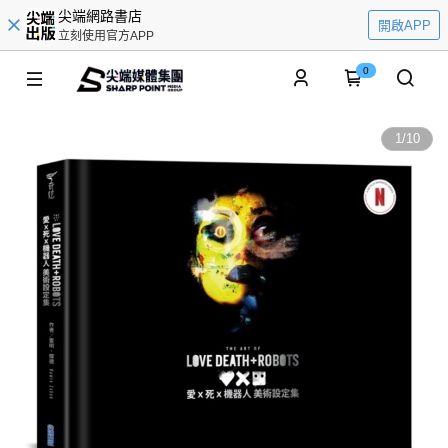
尖端網路書店
開啟APP
立刻使用官方APP
0
1
/
10