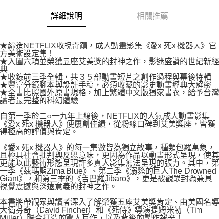
付款後7-11取貨
２．關於個人資料處理事宜，請瀏覽以下網址：
每筆NT$80，滿NT$500(含以上)免運費
詳細說明
相關推薦
https://aftee.tw/terms/#terms3
３．未成年的使用者請事先徵得法定代理人或監護人之同意方可使用
宅配
「AFTEE先享後付」，若未經同意申辦者引起之損失，本公司不負相關責
任。
每筆NT$100，滿NT$800(含以上)免運費
★締造NETFLIX收視奇蹟，成人動畫影集《愛x 死x 機器人》官
４．使用「AFTEE先享後付」時，將依據個別帳號之用戶狀況，依本公司即
方美術設定集！
時審查核予不同之上限額度；若仍有額度不足之情形，本公司將視審查結果
★入圍六項並榮獲五座艾美獎的封神之作，影迷盛讚的世紀新經
國家/地區配送
查看運費
典
請求用戶進行身份認證。
★收錄前三季全輯，共３５部動畫短片之創作過程與幕後特輯
５．嚴禁一人註冊多個帳號或使用他人資訊註冊。若發現惡意使用之情形，
★豐富分鏡腳本與設計手稿，必須收藏的影史動畫經典大解密
恩沛科技股份有限公司將有權停止該用戶之使用額度並採取法律行動。
★全書比照國外原書規格，加上繁體中文版獨家書衣，給予台灣
讀者最完整的科幻體驗
自第一季於二○一九年上線後，NETFLIX的人氣成人動畫影集
《愛x 死x 機器人》便屢創佳績，從粉絲口碑到艾美獎座，皆獲
得極高的評價與肯定。
《愛x 死x 機器人》的每一集數皆為獨立故事，種類包羅萬象，
且極具社會批判與反思意味，更因為作品以動畫形式呈現，使其
更能以此藝術形態呈現許多真人影集無法呈現的張力。其中，第
一季《茲瑪藍Zima Blue》、第二季《溺斃的巨人The Drowned
Giant》，和第三季的《吉巴羅Jibaro》，更是被觀眾封為兼具
視覺震撼與深遠意義的封神之作。
本書將帶觀眾與讀者深入了解榮獲五座艾美獎肯定、由美國名導
大衛芬奇（David Fincher）和《死侍》導演提姆米勒（Tim
Miller）聯合打造的驚人巨作，以及背後的製作祕辛！