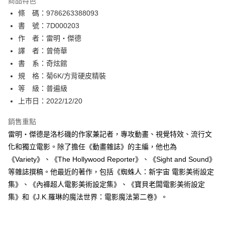
商品特色
相關說明
條 碼：9786263388093
【關於「AFTEE先享後付」】
ATM付款
AFTEE先享後付是「在收到商品之後才付款」的支付方式。 讓您購物簡單
書 號：7D000203
便利好安心！
作 者：雷明・傑德
１．簡單：不需註冊會員、不需綁卡、不需儲值。
運送方式
譯 者：曾倚華
２．便利：只要手機號碼，簡訊認證，即可結帳。
３．安心：先確認商品／服務後，再付款。
書 系：奇炫館
全家取貨付款
規 格：菊6K/方背硬皮精裝
每筆NT$80，滿NT$500(含以上)免運費
【「AFTEE先享後付」結帳流程】
１．於結帳方式選擇「AFTEE先享後付」後，將跳轉至「AFTEE先享後付」
等 級：普遍級
付款後全家取貨
結帳頁面，進行簡訊認證並確認金額後，即可完成結帳。
上市日：2022/12/20
２．訂單成立數日內，您將收到繳費通知簡訊。
每筆NT$80，滿NT$500(含以上)免運費
３．收到繳費通知簡訊後14天內，點擊此簡訊中的連結，可透過四大超商／
銷售重點
ATM／網路銀行／等多元方式進行付款，方視為交易完成。
萊爾富取貨付款
※ 請注意：結帳手續完成當下不需立刻繳費，但若您需要取消訂單，請聯絡
雷明・傑德是洛杉磯的作家兼記者，專攻動畫、視覺特效、流行文
每筆NT$80，滿NT$500(含以上)免運費
購買商品的店家。未經商家同意取消之訂單仍視為有效，需透過AFTEE先享
化和獨立電影。除了擔任《動畫雜誌》的主編，他也為
後付繳納相關費用。
《Variety》、《The Hollywood Reporter》、《Sight and Sound》
付款後萊爾富取貨
※ 交易是否成功請以「AFTEE先享後付 」之結帳頁面顯示為準，若有關於
是否繳費成功／繳費後需取消欲退款等相關疑問，請聯繫「AFTEE先享後付
等雜誌撰稿。他最近的著作，包括《蜘蛛人：新宇宙 電影美術設定
每筆NT$80，滿NT$500(含以上)免運費
客戶支援中心」
https://netprotections.freshdesk.com/support/home
集》、《內褲超人電影美術設定集》、《寶貝老闆電影美術設定
7-11取貨付款
集》和《J.K.羅琳的魔法世界：電影魔法第二卷》。
【注意事項】
１．透過由恩沛科技股份有限公司提供之「AFTEE先享後付」服務完成之交
每筆NT$80，滿NT$500(含以上)免運費
易，需依本服務之必要範圍內提供個人資料，並將交易相關給付款項請求債
權轉讓予恩沛科技股份有限公司。