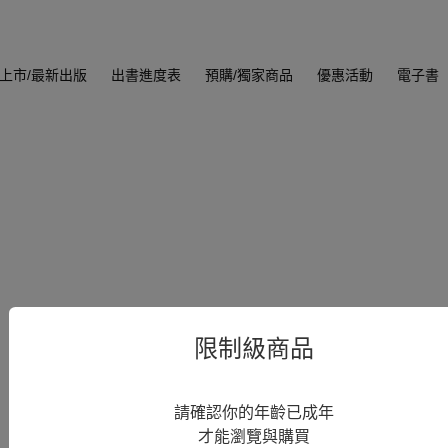
上市/最新出版
出書進度表
預購/獨家商品
優惠活動
電子書
限制級商品
請確認你的年齡已成年
才能瀏覽與購買