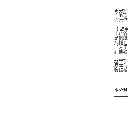
★史無
作品部
☆原作
【 故
比企谷
是個既
八幡在
加入了
而他獨
新學期
原本侍
收錄校
本分類