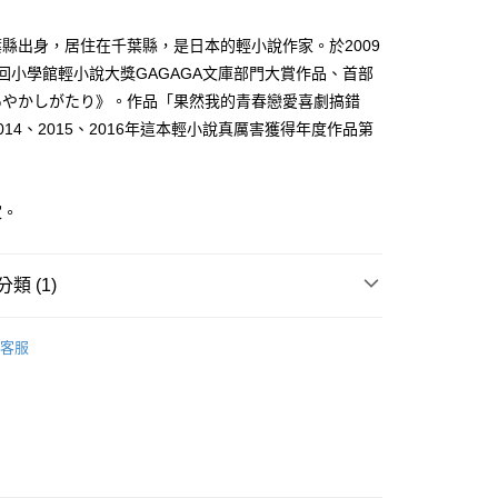
家取貨
成立數日內，您將收到繳費通知簡訊。
費通知簡訊後14天內，點擊此簡訊中的連結，可透過四大超商
0，滿NT$500(含以上)免運費
縣出身，居住在千葉縣，是日本的輕小說作家。於2009
網路銀行／等多元方式進行付款，方視為交易完成。
：結帳手續完成當下不需立刻繳費，但若您需要取消訂單，請聯
回小學館輕小說大獎GAGAGA文庫部門大賞作品、首部
貨付款
的店家。未經商家同意取消之訂單仍視為有效，需透過AFTEE
あやかしがたり》。作品「果然我的青春戀愛喜劇搞錯
繳納相關費用。
0，滿NT$500(含以上)免運費
否成功請以「AFTEE先享後付 」之結帳頁面顯示為準，若有關於
014、2015、2016年這本輕小說真厲害獲得年度作品第
功／繳費後需取消欲退款等相關疑問，請聯繫「AFTEE先享後
爾富取貨
援中心」
https://netprotections.freshdesk.com/support/home
0，滿NT$500(含以上)免運費
項】
家。
付款
恩沛科技股份有限公司提供之「AFTEE先享後付」服務完成之
依本服務之必要範圍內提供個人資料，並將交易相關給付款項請
0，滿NT$500(含以上)免運費
讓予恩沛科技股份有限公司。
類 (1)
個人資料處理事宜，請瀏覽以下網址：
1取貨
ee.tw/terms/#terms3
0，滿NT$500(含以上)免運費
年的使用者請事先徵得法定代理人或監護人之同意方可使用
年漫畫
E先享後付」，若未經同意申辦者引起之損失，本公司不負相關責
客服
AFTEE先享後付」時，將依據個別帳號之用戶狀況，依本公司
00，滿NT$800(含以上)免運費
核予不同之上限額度；若仍有額度不足之情形，本公司將視審查
用戶進行身份認證。
配送
查看運費
一人註冊多個帳號或使用他人資訊註冊。若發現惡意使用之情
科技股份有限公司將有權停止該用戶之使用額度並採取法律行