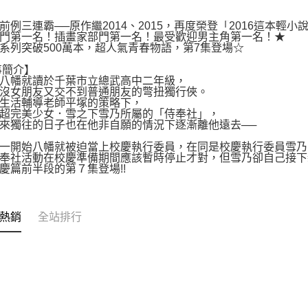
前例三連霸──原作繼2014、2015，再度榮登「2016這本輕小
門第一名！插畫家部門第一名！最受歡迎男主角第一名！★
系列突破500萬本，超人氣青春物語，第7集登場☆
事簡介】
八幡就讀於千葉市立總武高中二年級，
沒女朋友又交不到普通朋友的彆扭獨行俠。
生活輔導老師平塚的策略下，
超完美少女．雪之下雪乃所屬的「侍奉社」，
來獨往的日子也在他非自願的情況下逐漸離他遠去──
一開始八幡就被迫當上校慶執行委員，在同是校慶執行委員雪乃
奉社活動在校慶準備期間應該暫時停止才對，但雪乃卻自己接下
慶篇前半段的第７集登場!!
熱銷
全站排行