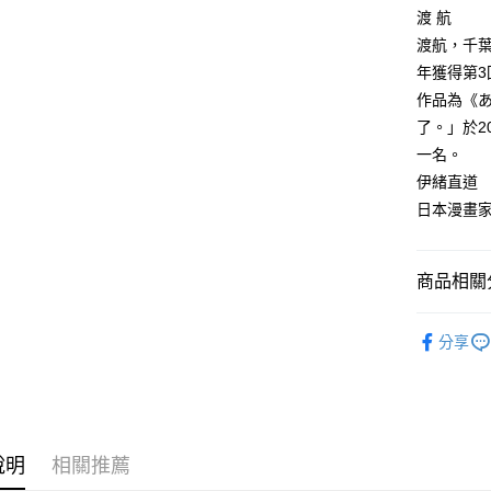
付款後全
２．訂單
渡 航
３．收到繳
每筆NT$8
渡航，千葉
／ATM／
※ 請注意
年獲得第3
萊爾富取
絡購買商品
作品為《
先享後付
每筆NT$8
※ 交易是
了。」於2
是否繳費成
付款後萊
一名。
付客戶支
每筆NT$8
伊緒直道
【注意事
日本漫畫
7-11取貨
１．透過由
交易，需
每筆NT$8
求債權轉
商品相關分
２．關於
付款後7-1
https://aft
每筆NT$8
３．未成
漫畫
青
「AFTE
分享
宅配
任。
４．使用「
每筆NT$1
即時審查
結果請求
國家/地區
５．嚴禁
形，恩沛
說明
相關推薦
動。