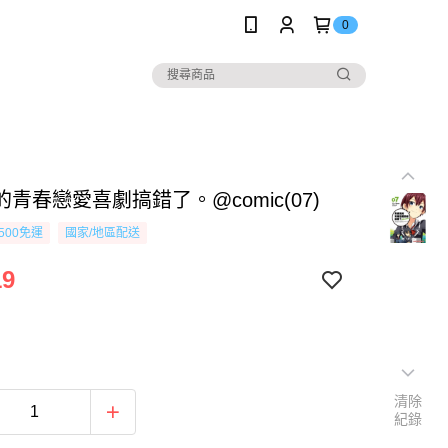
0
青春戀愛喜劇搞錯了。@comic(07)
500免運
國家/地區配送
19
清除
紀錄