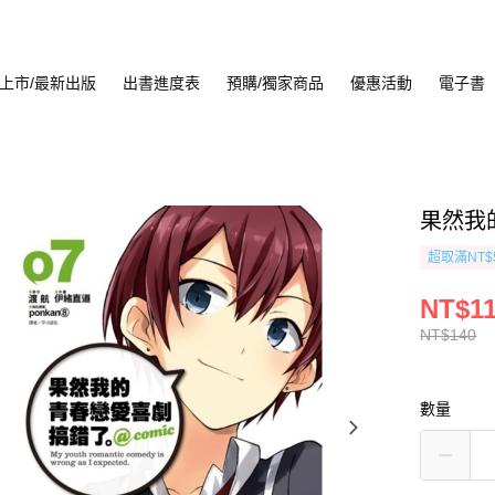
上市/最新出版
出書進度表
預購/獨家商品
優惠活動
電子書
果然我的
超取滿NT$
NT$1
NT$140
數量