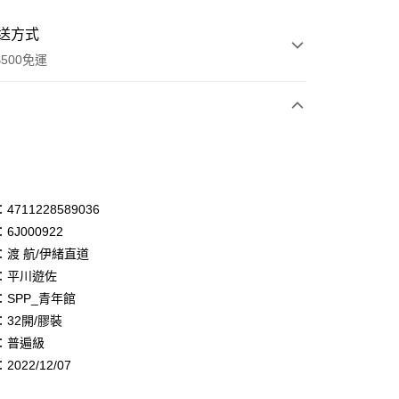
送方式
500免運
次付款
付款
享後付
711228589036
6J000922
FTEE先享後付」】
：渡 航/伊緒直道
先享後付是「在收到商品之後才付款」的支付方式。 讓您購物簡單
心！
：平川遊佐
：不需註冊會員、不需綁卡、不需儲值。
：SPP_青年館
：只要手機號碼，簡訊認證，即可結帳。
32開/膠裝
：先確認商品／服務後，再付款。
：普遍級
付款
EE先享後付」結帳流程】
022/12/07
0，滿NT$500(含以上)免運費
方式選擇「AFTEE先享後付」後，將跳轉至「AFTEE先享後
頁面，進行簡訊認證並確認金額後，即可完成結帳。