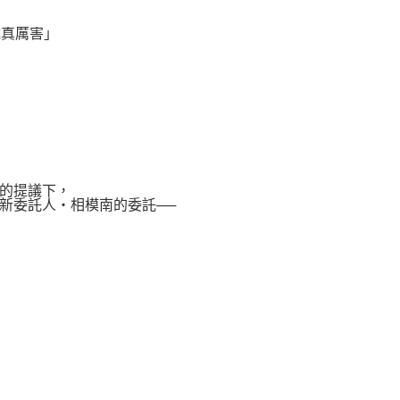
說真厲害」
的提議下，
新委託人‧相模南的委託──