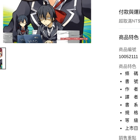
付款與運
超取滿NT$
付款方式
商品特色
信用卡一
商品編號
10052111
超商取貨
商品特色
AFTEE先
條 碼：4
相關說明
書 號：
【關於「A
作 者
ATM付款
AFTEE
便利好安
譯 者
１．簡單
書 系
２．便利
運送方式
規 格：
３．安心
等 級
全家取貨
【「AFT
上市日：2
每筆NT$8
１．於結帳
付」結帳
銷售重點