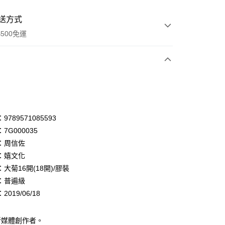
送方式
500免運
次付款
付款
享後付
789571085593
7G000035
FTEE先享後付」】
：周信佐
先享後付是「在收到商品之後才付款」的支付方式。 讓您購物簡單
心！
：嬉文化
：不需註冊會員、不需綁卡、不需儲值。
大菊16開(18開)/膠裝
：只要手機號碼，簡訊認證，即可結帳。
：普遍級
：先確認商品／服務後，再付款。
019/06/18
付款
EE先享後付」結帳流程】
0，滿NT$500(含以上)免運費
方式選擇「AFTEE先享後付」後，將跳轉至「AFTEE先享後
頁面，進行簡訊認證並確認金額後，即可完成結帳。
新媒體創作者。