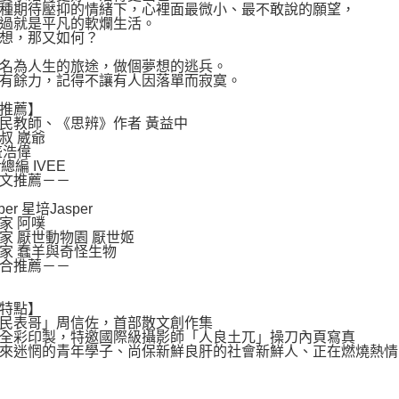
種期待壓抑的情緒下，心裡面最微小、最不敢說的願望，
過就是平凡的軟爛生活。
想，那又如何？
名為人生的旅途，做個夢想的逃兵。
有餘力，記得不讓有人因落單而寂寞。
推薦】
民教師、《思辨》作者 黃益中
叔 崴爺
盛浩偉
r總編 IVEE
文推薦－－
ber 星培Jasper
家 阿噗
家 厭世動物園 厭世姬
家 蠢羊與奇怪生物
合推薦－－
特點】
民表哥」周信佐，首部散文創作集
全彩印製，特邀國際級攝影師「人良土兀」操刀內頁寫真
來迷惘的青年學子、尚保新鮮良肝的社會新鮮人、正在燃燒熱情的穩