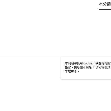
本分類
本網站中使用 cookie，欲查詢有關
設定，請參閱本網站「
隱私權條款
使用 cookie。
了解更多 >