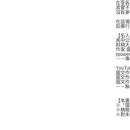
在受各
其實不
沒有夢
在這場
如果行
【名人
高中公
斜槓大
作家 
ppape
－－專
YouTu
圖文作
圖文作
圖文作
－－聯
【本書
※「國
※精緻
※對未