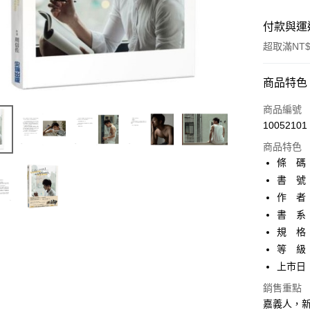
付款與運
超取滿NT$
付款方式
商品特色
信用卡一
商品編號
10052101
超商取貨
商品特色
AFTEE先
條 碼：9
相關說明
書 號：
【關於「A
作 者
ATM付款
AFTEE
便利好安
書 系
１．簡單
規 格：
２．便利
運送方式
等 級
３．安心
上市日：2
全家取貨
【「AFT
每筆NT$8
銷售重點
１．於結帳
付」結帳
嘉義人，