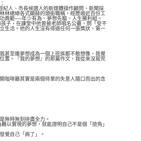
：
前經紀人、市長候選人的新媒體操作顧問、新聞採
林林總總各式顯赫的頭銜職稱，經歷過近百份工
功典範──年少有為、夢想先驅、人生勝利組。
的孩子，在課堂中他曾被老師唱名公審，問「受不
立生活。他的人生沒有得過任何一張獎狀，第一
我甚至連夢想成為一個上班族都不敢想像，我覺
位置。『我的夢想』的那篇作文，我從來沒寫完
開咖啡廳其實是兩個待業的失意人隨口而出的念
是無時無刻拚盡全力。
為難以實現的夢想，就能證明自己不是個「撿角」
發覺自己「病了」。