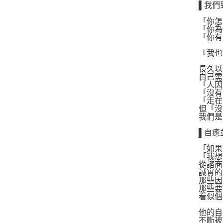
▌我們
「你怎
「你為
「你有
『我也
長久以
自己需
「人因
「沒有
「走在
但「沒
我們是
▌自癒
「如果
「我想
從諮商
誠實的
那些因
那些要
看似個
他的自
不斷被