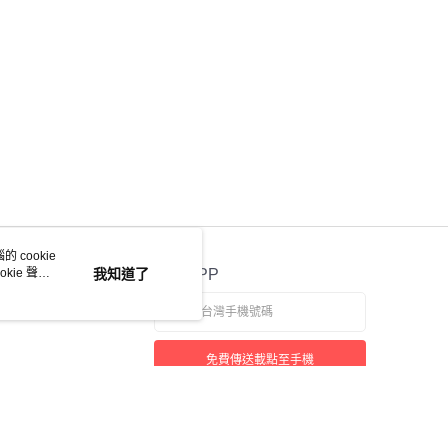
 cookie
kie 聲明
我知道了
官方APP
免費傳送載點至手機
若接到可疑電話，請洽詢165反詐騙專線