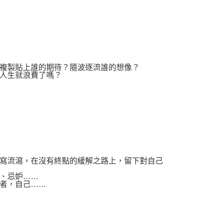
複製貼上誰的期待？隨波逐流誰的想像？
人生就浪費了嗎？
寫流瀉，在沒有終點的緩解之路上，留下對自己
、忌妒……
者，自己……