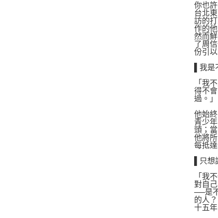
你也許
台北東
訪的打
作的他
然而鮮
了周信
份引以
▌我是
「我不
得不會
過。」
他始終
青少年
頭；當
他將所
每抵達
▌只想
「我不
對自己
──是
的人？
十五年