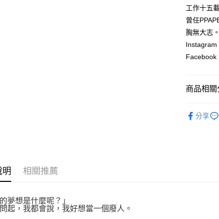
付款後全
２．訂單
工作十五
３．收到繳
每筆NT$8
曾任PPA
／ATM／
※ 請注意
胸無大志
萊爾富取
絡購買商品
Instagra
先享後付
每筆NT$8
※ 交易是
Facebook：
是否繳費成
付款後萊
付客戶支
每筆NT$8
商品相關分
【注意事
7-11取貨
１．透過由
文學小說
交易，需
每筆NT$8
分享
求債權轉
２．關於
付款後7-1
https://aft
每筆NT$8
３．未成
「AFTE
宅配
任。
４．使用「
說明
相關推薦
每筆NT$1
即時審查
結果請求
國家/地區
５．嚴禁
的夢想是什麼呢？」
形，恩沛
問起，我都會說，我好想當一個廢人。
動。