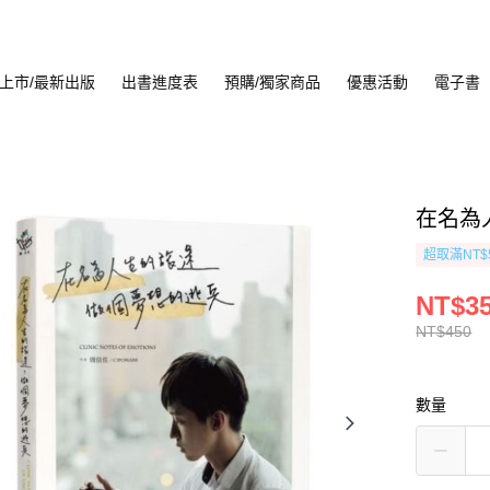
上市/最新出版
出書進度表
預購/獨家商品
優惠活動
電子書
在名為
超取滿NT$
NT$3
NT$450
數量