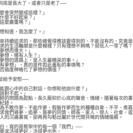
到底是長大了，或者只是老了──
麼會突然變成這樣？」
什麼不好起來？」
這麼嚴重嗎？」
想知道，我怎麼了。』
來持續追求的，那些總覺得應該要得到的、不能沒有的，究竟是
求的生活輪廓是什麼模樣？只有理想不夠嗎？就低人一等了嗎？
夢想而偉大。」
夢想，哪有人生？」
夢想的道路上，是人生最精采的事。」
有夢想」，真的是件如此羞恥的事情嗎？
否過度神格化了夢想的價值？
並給予安慰──
能跟心中的自己對話，你想和他說什麼？」
說對不起。」
師的問題為起點，長久壓抑於心底的聲音、情緒，隨著每次的書
紀錄。
為不敢作夢、不能作夢、假裝作夢而生的種種自卑、不平、羨慕
求我們尋夢、追夢、築夢的同儕、師長、家人、戀人、社會，或
人的沉痛書寫，卻再再勾勒出屬於世代間共鳴的情緒傷痕。
白，寫的是框架中的每一個「我們」──
要求活得更好、活得更出色，