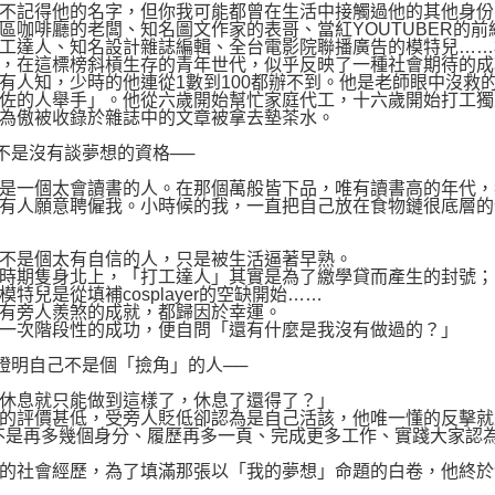
不記得他的名字，但你我可能都曾在生活中接觸過他的其他身份
區咖啡廳的老闆、知名圖文作家的表哥、當紅YOUTUBER的
工達人、知名設計雜誌編輯、全台電影院聯播廣告的模特兒……
，在這標榜斜槓生存的青年世代，似乎反映了一種社會期待的成
有人知，少時的他連從1數到100都辦不到。他是老師眼中沒救
佐的人舉手」。他從六歲開始幫忙家庭代工，十六歲開始打工獨
為傲被收錄於雜誌中的文章被拿去墊茶水。
不是沒有談夢想的資格──
是一個太會讀書的人。在那個萬般皆下品，唯有讀書高的年代，
有人願意聘僱我。小時候的我，一直把自己放在食物鏈很底層的
不是個太有自信的人，只是被生活逼著早熟。
時期隻身北上，「打工達人」其實是為了繳學貸而產生的封號；
模特兒是從填補cosplayer的空缺開始……
有旁人羨煞的成就，都歸因於幸運。
一次階段性的成功，便自問「還有什麼是我沒有做過的？」
證明自己不是個「撿角」的人──
休息就只能做到這樣了，休息了還得了？」
的評價甚低，受旁人貶低卻認為是自己活該，他唯一懂的反擊就
不是再多幾個身分、履歷再多一頁、完成更多工作、實踐大家認
的社會經歷，為了填滿那張以「我的夢想」命題的白卷，他終於