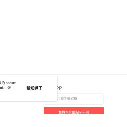
 cookie
kie 聲明
我知道了
官方APP
免費傳送載點至手機