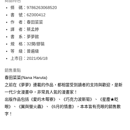
商品特色
相關說明
條 碼：9786263068520
【關於「AFTEE先享後付」】
ATM付款
AFTEE先享後付是「在收到商品之後才付款」的支付方式。 讓您購物簡單
書 號：6Z000412
便利好安心！
作 者：春田菜菜
１．簡單：不需註冊會員、不需綁卡、不需儲值。
運送方式
譯 者：蔡孟婷
２．便利：只要手機號碼，簡訊認證，即可結帳。
３．安心：先確認商品／服務後，再付款。
書 系：夢夢館
全家取貨付款
規 格：32開/膠裝
每筆NT$80，滿NT$500(含以上)免運費
【「AFTEE先享後付」結帳流程】
１．於結帳方式選擇「AFTEE先享後付」後，將跳轉至「AFTEE先享後付」
等 級：普遍級
付款後全家取貨
結帳頁面，進行簡訊認證並確認金額後，即可完成結帳。
上市日：2021/06/18
２．訂單成立數日內，您將收到繳費通知簡訊。
每筆NT$80，滿NT$500(含以上)免運費
３．收到繳費通知簡訊後14天內，點擊此簡訊中的連結，可透過四大超商／
銷售重點
ATM／網路銀行／等多元方式進行付款，方視為交易完成。
萊爾富取貨付款
※ 請注意：結帳手續完成當下不需立刻繳費，但若您需要取消訂單，請聯絡
春田菜菜(Nana Haruta)
每筆NT$80，滿NT$500(含以上)免運費
購買商品的店家。未經商家同意取消之訂單仍視為有效，需透過AFTEE先享
之前在《夢夢》連載的作品，都相當受到讀者的支持與歡迎，是新
後付繳納相關費用。
一代少女漫畫中，非常具人氣的漫畫家！
付款後萊爾富取貨
※ 交易是否成功請以「AFTEE先享後付 」之結帳頁面顯示為準，若有關於
是否繳費成功／繳費後需取消欲退款等相關疑問，請聯繫「AFTEE先享後付
出版作品包括《愛的木莓寮》、《巧克力波斯菊》、《星塵★眨
每筆NT$80，滿NT$500(含以上)免運費
客戶支援中心」
https://netprotections.freshdesk.com/support/home
眼》、《翼與螢火蟲》、《6月的情書》，本本皆有亮眼的銷售數
7-11取貨付款
字！
【注意事項】
１．透過由恩沛科技股份有限公司提供之「AFTEE先享後付」服務完成之交
每筆NT$80，滿NT$500(含以上)免運費
易，需依本服務之必要範圍內提供個人資料，並將交易相關給付款項請求債
權轉讓予恩沛科技股份有限公司。