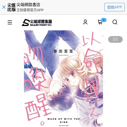
尖端網路書店
開啟APP
立刻使用官方APP
0
1
/
1