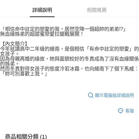
付款後7-11取貨
２．關於個人資料處理事宜，請瀏覽以下網址：
每筆NT$80，滿NT$500(含以上)免運費
詳細說明
相關推薦
https://aftee.tw/terms/#terms3
３．未成年的使用者請事先徵得法定代理人或監護人之同意方可使用
宅配
「AFTEE先享後付」，若未經同意申辦者引起之損失，本公司不負相關責
任。
每筆NT$100，滿NT$800(含以上)免運費
「相信命中註定的戀愛的我，居然空降一個超帥的弟弟!?」
４．使用「AFTEE先享後付」時，將依據個別帳號之用戶狀況，依本公司即
無血緣姊弟的超甜蜜戀愛拉鋸戰展開！
時審查核予不同之上限額度；若仍有額度不足之情形，本公司將視審查結果
國家/地區配送
查看運費
【內文簡介】
請求用戶進行身份認證。
今年就讀高中二年級的繪南，是個相信「有命中註定的戀愛」的
５．嚴禁一人註冊多個帳號或使用他人資訊註冊。若發現惡意使用之情形，
女孩子。
恩沛科技股份有限公司將有權停止該用戶之使用額度並採取法律行動。
因為母親再婚的緣故，她與面貌姣好的冬真成為了沒有血緣關係
的姊弟。
然而冬真對待女孩子的態度冷若冰霜，也向繪南下了個下馬威：
「妳可別喜歡上我。」
顯示電腦版詳細說明
客服
商品相關分類 (1)