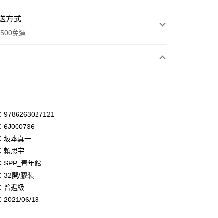
送方式
500免運
次付款
付款
享後付
786263027121
6J000736
FTEE先享後付」】
：坂本真一
先享後付是「在收到商品之後才付款」的支付方式。 讓您購物簡單
心！
：賴思宇
：不需註冊會員、不需綁卡、不需儲值。
：SPP_青年館
：只要手機號碼，簡訊認證，即可結帳。
32開/膠裝
：先確認商品／服務後，再付款。
：普遍級
付款
EE先享後付」結帳流程】
021/06/18
0，滿NT$500(含以上)免運費
方式選擇「AFTEE先享後付」後，將跳轉至「AFTEE先享後
頁面，進行簡訊認證並確認金額後，即可完成結帳。