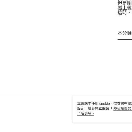
但是圍
碰上儼
這時，
本分類
本網站中使用 cookie，欲查詢有關
設定，請參閱本網站「
隱私權條款
使用 cookie。
了解更多 >