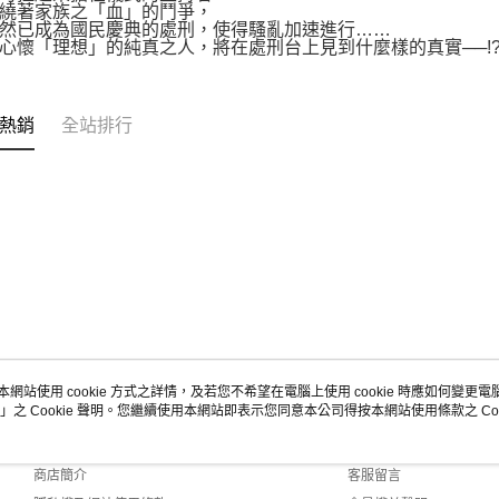
繞著家族之「血」的鬥爭，
然已成為國民慶典的處刑，使得騷亂加速進行……
心懷「理想」的純真之人，將在處刑台上見到什麼樣的真實──!
熱銷
全站排行
本網站使用 cookie 方式之詳情，及若您不希望在電腦上使用 cookie 時應如何變更電腦的
」之 Cookie 聲明。您繼續使用本網站即表示您同意本公司得按本網站使用條款之 Coo
關於我們
客服資訊
品牌故事
購物說明
商店簡介
客服留言