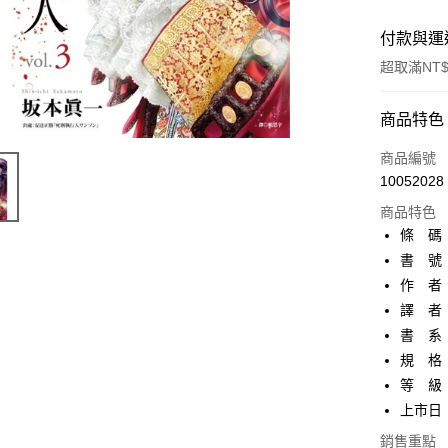
付款與運
超取滿NT$
付款方式
商品特色
信用卡一
商品編號
10052028
超商取貨
商品特色
AFTEE先
條 碼：9
相關說明
書 號：
【關於「A
作 者
ATM付款
AFTEE
便利好安
譯 者
１．簡單
書 系
２．便利
運送方式
規 格：
３．安心
等 級
全家取貨
【「AFT
上市日：2
每筆NT$8
１．於結帳
付」結帳
銷售重點