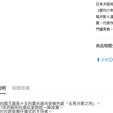
付款後全
２．訂單
日本大阪府
３．收到繳
每筆NT$8
《週刊少年
／ATM／
※ 請注意
每月新人
萊爾富取
絡購買商品
實。代表
先享後付
每筆NT$8
※ 交易是
門優秀賞
是否繳費成
付款後萊
付客戶支
每筆NT$8
商品相關分
【注意事
7-11取貨
１．透過由
漫畫
青
交易，需
每筆NT$8
分享
求債權轉
２．關於
付款後7-1
https://aft
每筆NT$8
３．未成
「AFTE
宅配
任。
４．使用「
說明
相關推薦
每筆NT$1
即時審查
結果請求
國家/地區
５．嚴禁
向國王路易十五的農夫達米安被判處「五馬分屍之刑」。
形，恩沛
47年的極刑在桑松家掀起一陣波瀾。
動。
可拉趕來擔任儀式的主持者。