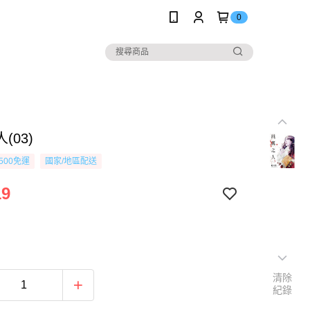
0
(03)
500免運
國家/地區配送
19
清除
紀錄