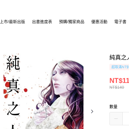
上市/最新出版
出書進度表
預購/獨家商品
優惠活動
電子書
純真之人
超取滿NT$
NT$1
NT$140
數量