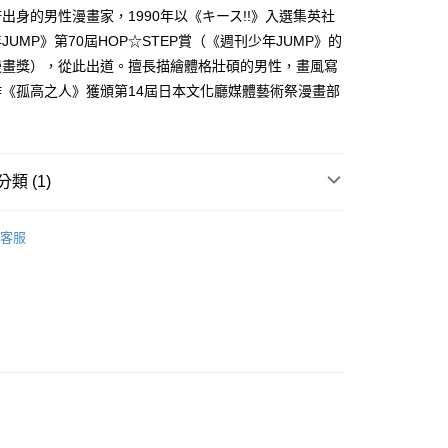
家取貨
成立數日內，您將收到繳費通知簡訊。
出身的男性漫畫家，1990年以《キース!!》入選集英社
費通知簡訊後14天內，點擊此簡訊中的連結，可透過四大超商
0，滿NT$500(含以上)免運費
JUMP》第70屆HOP☆STEP賞（《週刊少年JUMP》的
網路銀行／等多元方式進行付款，方視為交易完成。
：結帳手續完成當下不需立刻繳費，但若您需要取消訂單，請聯
漫畫獎），從此出道。擅長描繪體格壯碩的男性，畫風寫
貨付款
的店家。未經商家同意取消之訂單仍視為有效，需透過AFTEE
作《孤高之人》獲頒第14屆日本文化廳媒體藝術祭漫畫部
繳納相關費用。
0，滿NT$500(含以上)免運費
否成功請以「AFTEE先享後付 」之結帳頁面顯示為準，若有關於
。
功／繳費後需取消欲退款等相關疑問，請聯繫「AFTEE先享後
爾富取貨
援中心」
https://netprotections.freshdesk.com/support/home
0，滿NT$500(含以上)免運費
類 (1)
項】
付款
恩沛科技股份有限公司提供之「AFTEE先享後付」服務完成之
年漫畫
依本服務之必要範圍內提供個人資料，並將交易相關給付款項請
0，滿NT$500(含以上)免運費
客服
讓予恩沛科技股份有限公司。
個人資料處理事宜，請瀏覽以下網址：
1取貨
ee.tw/terms/#terms3
0，滿NT$500(含以上)免運費
年的使用者請事先徵得法定代理人或監護人之同意方可使用
E先享後付」，若未經同意申辦者引起之損失，本公司不負相關責
AFTEE先享後付」時，將依據個別帳號之用戶狀況，依本公司
00，滿NT$800(含以上)免運費
核予不同之上限額度；若仍有額度不足之情形，本公司將視審查
用戶進行身份認證。
配送
查看運費
一人註冊多個帳號或使用他人資訊註冊。若發現惡意使用之情
科技股份有限公司將有權停止該用戶之使用額度並採取法律行