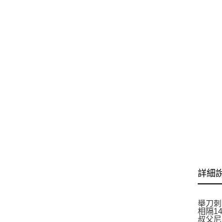
詳細
舉刀刺
相隔1
叔父尼