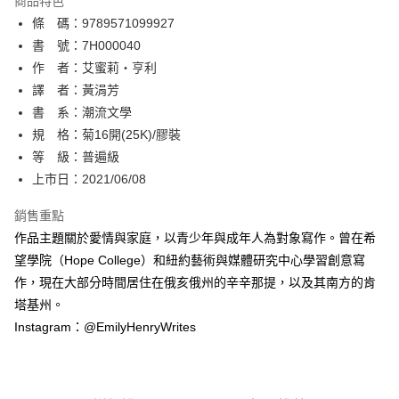
商品特色
相關說明
條 碼：9789571099927
【關於「AFTEE先享後付」】
ATM付款
AFTEE先享後付是「在收到商品之後才付款」的支付方式。 讓您購物簡單
書 號：7H000040
便利好安心！
作 者：艾蜜莉‧亨利
１．簡單：不需註冊會員、不需綁卡、不需儲值。
運送方式
譯 者：黃涓芳
２．便利：只要手機號碼，簡訊認證，即可結帳。
３．安心：先確認商品／服務後，再付款。
書 系：潮流文學
全家取貨付款
規 格：菊16開(25K)/膠裝
每筆NT$80，滿NT$500(含以上)免運費
【「AFTEE先享後付」結帳流程】
１．於結帳方式選擇「AFTEE先享後付」後，將跳轉至「AFTEE先享後付」
等 級：普遍級
付款後全家取貨
結帳頁面，進行簡訊認證並確認金額後，即可完成結帳。
上市日：2021/06/08
２．訂單成立數日內，您將收到繳費通知簡訊。
每筆NT$80，滿NT$500(含以上)免運費
３．收到繳費通知簡訊後14天內，點擊此簡訊中的連結，可透過四大超商／
銷售重點
ATM／網路銀行／等多元方式進行付款，方視為交易完成。
萊爾富取貨付款
※ 請注意：結帳手續完成當下不需立刻繳費，但若您需要取消訂單，請聯絡
作品主題關於愛情與家庭，以青少年與成年人為對象寫作。曾在希
每筆NT$80，滿NT$500(含以上)免運費
購買商品的店家。未經商家同意取消之訂單仍視為有效，需透過AFTEE先享
望學院（Hope College）和紐約藝術與媒體研究中心學習創意寫
後付繳納相關費用。
作，現在大部分時間居住在俄亥俄州的辛辛那提，以及其南方的肯
付款後萊爾富取貨
※ 交易是否成功請以「AFTEE先享後付 」之結帳頁面顯示為準，若有關於
是否繳費成功／繳費後需取消欲退款等相關疑問，請聯繫「AFTEE先享後付
塔基州。
每筆NT$80，滿NT$500(含以上)免運費
客戶支援中心」
https://netprotections.freshdesk.com/support/home
Instagram：@EmilyHenryWrites
7-11取貨付款
【注意事項】
１．透過由恩沛科技股份有限公司提供之「AFTEE先享後付」服務完成之交
每筆NT$80，滿NT$500(含以上)免運費
易，需依本服務之必要範圍內提供個人資料，並將交易相關給付款項請求債
權轉讓予恩沛科技股份有限公司。