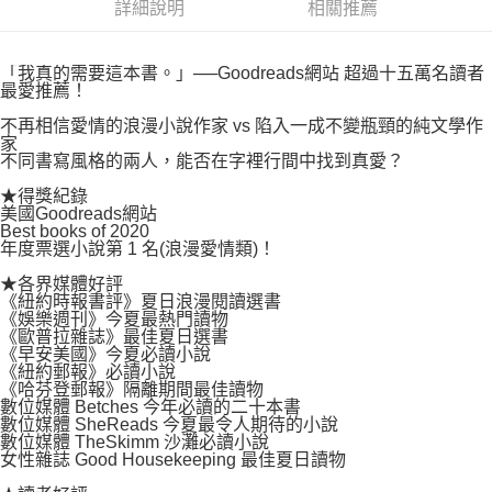
付款後7-11取貨
詳細說明
相關推薦
２．關於個人資料處理事宜，請瀏覽以下網址：
每筆NT$80，滿NT$500(含以上)免運費
https://aftee.tw/terms/#terms3
３．未成年的使用者請事先徵得法定代理人或監護人之同意方可使用
宅配
「我真的需要這本書。」──Goodreads網站 超過十五萬名讀者
「AFTEE先享後付」，若未經同意申辦者引起之損失，本公司不負相關責
最愛推薦！
任。
每筆NT$100，滿NT$800(含以上)免運費
４．使用「AFTEE先享後付」時，將依據個別帳號之用戶狀況，依本公司即
不再相信愛情的浪漫小說作家 vs 陷入一成不變瓶頸的純文學作
時審查核予不同之上限額度；若仍有額度不足之情形，本公司將視審查結果
國家/地區配送
查看運費
家
請求用戶進行身份認證。
不同書寫風格的兩人，能否在字裡行間中找到真愛？
５．嚴禁一人註冊多個帳號或使用他人資訊註冊。若發現惡意使用之情形，
★得獎紀錄
恩沛科技股份有限公司將有權停止該用戶之使用額度並採取法律行動。
美國Goodreads網站
Best books of 2020
年度票選小說第 1 名(浪漫愛情類)！
★各界媒體好評
《紐約時報書評》夏日浪漫閱讀選書
《娛樂週刊》今夏最熱門讀物
《歐普拉雜誌》最佳夏日選書
《早安美國》今夏必讀小說
《紐約郵報》必讀小說
《哈芬登郵報》隔離期間最佳讀物
數位媒體 Betches 今年必讀的二十本書
數位媒體 SheReads 今夏最令人期待的小說
數位媒體 TheSkimm 沙灘必讀小說
女性雜誌 Good Housekeeping 最佳夏日讀物