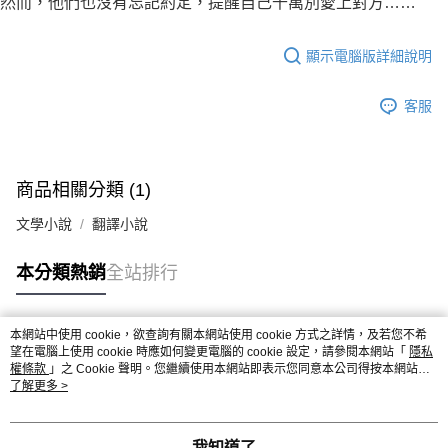
然而，他們也沒有忘記約定，提醒自己千萬別愛上對方……
顯示電腦版詳細說明
客服
商品相關分類 (1)
文學小說
翻譯小說
本分類熱銷
全站排行
本網站中使用 cookie，欲查詢有關本網站使用 cookie 方式之詳情，及若您不希
熱門標籤
望在電腦上使用 cookie 時應如何變更電腦的 cookie 設定，請參閱本網站「
隱私
權條款
」之 Cookie 聲明。您繼續使用本網站即表示您同意本公司得按本網站使
用條款之 Cookie 聲明使用 cookie。
了解更多 >
我知道了