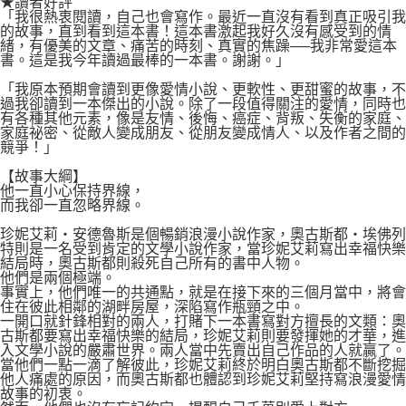
★讀者好評
「我很熱衷閱讀，自己也會寫作。最近一直沒有看到真正吸引我
的故事，直到看到這本書！這本書激起我好久沒有感受到的情
緒，有優美的文章、痛苦的時刻、真實的焦躁──我非常愛這本
書。這是我今年讀過最棒的一本書。謝謝。」
「我原本預期會讀到更像愛情小說、更軟性、更甜蜜的故事，不
過我卻讀到一本傑出的小說。除了一段值得關注的愛情，同時也
有各種其他元素，像是友情、後悔、癌症、背叛、失衡的家庭、
家庭祕密、從敵人變成朋友、從朋友變成情人、以及作者之間的
競爭！」
【故事大綱】
他一直小心保持界線，
而我卻一直忽略界線。
珍妮艾莉‧安德魯斯是個暢銷浪漫小說作家，奧古斯都‧埃佛列
特則是一名受到肯定的文學小說作家，當珍妮艾莉寫出幸福快樂
結局時，奧古斯都則殺死自己所有的書中人物。
他們是兩個極端。
事實上，他們唯一的共通點，就是在接下來的三個月當中，將會
住在彼此相鄰的湖畔房屋，深陷寫作瓶頸之中。
一開口就針鋒相對的兩人，打賭下一本書寫對方擅長的文類：奧
古斯都要寫出幸福快樂的結局，珍妮艾莉則要發揮她的才華，進
入文學小說的嚴肅世界。兩人當中先賣出自己作品的人就贏了。
當他們一點一滴了解彼此，珍妮艾莉終於明白奧古斯都不斷挖掘
他人痛處的原因，而奧古斯都也體認到珍妮艾莉堅持寫浪漫愛情
故事的初衷。