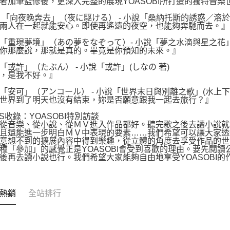
者加筆監修後，更深入完整的展現YOASOBI所打造的獨特音樂
動。
 「向夜晚奔去」（夜に駆ける） - 小說「桑納托斯的誘惑／溶於
兩人在一起就能安心。即使再遙遠的夜空，也能夠奔馳而去。』
「重現夢境」（あの夢をなぞって）- 小說「夢之水滴與星之花」
你那麼說，那就是真的。畢竟是你預知的未來。』
「或許」（たぶん） - 小說「或許」(しなの 著)
，是我不好。』
「安可」（アンコール） - 小說「世界末日與別離之歌」(水上下波
世界到了明天也沒有結束，妳是否願意跟我一起去旅行？』
NS收錄：YOASOBI特別訪談
從音樂、從小說、從ＭＶ進入作品都好。聽完歌之後去讀小說就
且還能進一步明白ＭＶ中表現的要素……我們希望可以讓大家透
意想不到的擴展內容中得到樂趣，從立體的角度去享受作品的世
種「參加」的感覺正是YOASOBI會受到喜歡的理由。要先閱
後再去讀小說也行。我們希望大家能夠自由地享受YOASOBI的作品
熱銷
全站排行