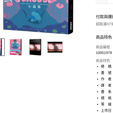
付款與運
超取滿NT$
付款方式
商品特色
信用卡一
商品編號
10051978
超商取貨
商品特色
AFTEE先
條 碼：4
相關說明
書 號：
【關於「A
作 者
ATM付款
AFTEE
便利好安
譯 者
１．簡單
書 系
２．便利
運送方式
規 格
３．安心
等 級
全家取貨
【「AFT
上市日：2
每筆NT$8
１．於結帳