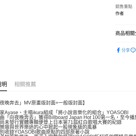
付」結帳
銷售重點
付款後全
２．訂單
作者
３．收到繳
每筆NT$8
／ATM／
※ 請注意
萊爾富取
絡購買商品
商品相關分
先享後付
每筆NT$8
※ 交易是
文學小說
是否繳費成
付款後萊
分享
付客戶支
每筆NT$8
【注意事
7-11取貨
１．透過由
交易，需
每筆NT$8
求債權轉
說明
相關推薦
２．關於
付款後7-1
https://aft
每筆NT$8
３．未成
夜晚奔去」MV原畫版封面+一般版封面】
「AFTE
宅配
任。
家Ayase、主唱ikura組成「將小說音樂化的組合」YOASOBI
４．使用「
每筆NT$1
「向夜晚奔去」獲得Billboard Japan Hot 100第一名，至今播放
即時審查
尚未發行實體專輯便登上日本第71屆紅白歌唱大賽的紀錄
結果請求
國家/地區
樂壇與世界樂迷的心中掀起一股現象級的風暴
５．嚴禁
別收錄YOASOBI歌曲原點的四部原著小說
形，恩沛