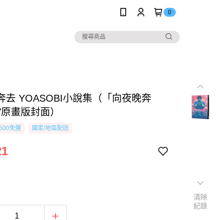
0
奔去 YOASOBI小說集（「向夜晚奔
V原畫版封面）
500免運
國家/地區配送
21
清除
紀錄