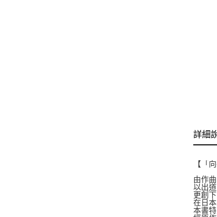
詳細
【「向
由作曲
以出道曲
更創下
在日本
本書特