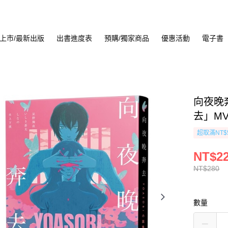
上市/最新出版
出書進度表
預購/獨家商品
優惠活動
電子書
向夜晚
去」M
超取滿NT$
NT$2
NT$280
數量