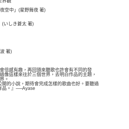
世界觀
夜空中」(星野舞夜 著)
(いしき蒼太 著)
 著)
會倍感有趣，再回頭來聽歌也許會有不同的發
過像這樣來往於三個世界，去明白作品的主題，
界。
讀公開的小說，期待會完成怎樣的歌曲也好。要聽過
。』──Ayase