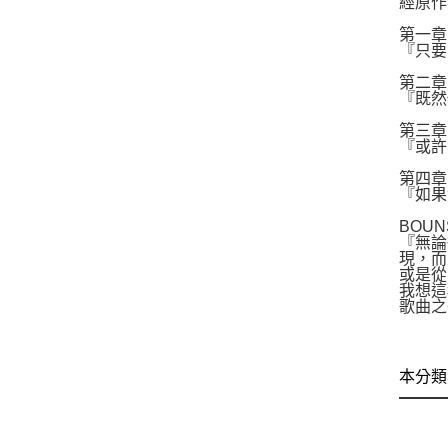
經原作
第一章
『只要
第二章
『既然
第三章
『或許
第四章
『如果
BOU
『無論
現，而
或是從
我想這
歌曲之
本分類