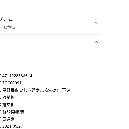
送方式
500免運
次付款
付款
享後付
711228583614
7G000091
FTEE先享後付」】
：星野舞夜;いしき蒼太;しなの;水上下波
先享後付是「在收到商品之後才付款」的支付方式。 讓您購物簡單
心！
：陳梵帆
：不需註冊會員、不需綁卡、不需儲值。
：嬉文化
：只要手機號碼，簡訊認證，即可結帳。
：新32開/膠裝
：先確認商品／服務後，再付款。
：普遍級
付款
EE先享後付」結帳流程】
021/05/27
0，滿NT$500(含以上)免運費
方式選擇「AFTEE先享後付」後，將跳轉至「AFTEE先享後