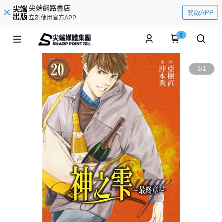
尖端網路書店
開啟APP
立刻使用官方APP
0
1
/
1