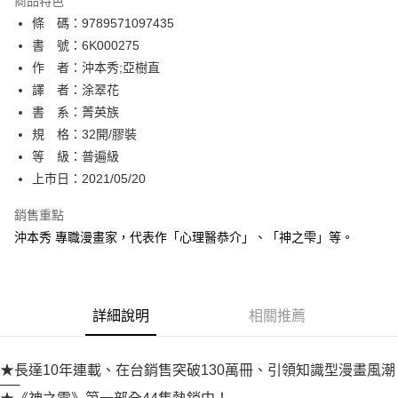
商品特色
相關說明
條 碼：9789571097435
【關於「AFTEE先享後付」】
ATM付款
AFTEE先享後付是「在收到商品之後才付款」的支付方式。 讓您購物簡單
書 號：6K000275
便利好安心！
作 者：沖本秀;亞樹直
１．簡單：不需註冊會員、不需綁卡、不需儲值。
運送方式
譯 者：涂翠花
２．便利：只要手機號碼，簡訊認證，即可結帳。
３．安心：先確認商品／服務後，再付款。
書 系：菁英族
全家取貨付款
規 格：32開/膠裝
每筆NT$80，滿NT$500(含以上)免運費
【「AFTEE先享後付」結帳流程】
１．於結帳方式選擇「AFTEE先享後付」後，將跳轉至「AFTEE先享後付」
等 級：普遍級
付款後全家取貨
結帳頁面，進行簡訊認證並確認金額後，即可完成結帳。
上市日：2021/05/20
２．訂單成立數日內，您將收到繳費通知簡訊。
每筆NT$80，滿NT$500(含以上)免運費
３．收到繳費通知簡訊後14天內，點擊此簡訊中的連結，可透過四大超商／
銷售重點
ATM／網路銀行／等多元方式進行付款，方視為交易完成。
萊爾富取貨付款
※ 請注意：結帳手續完成當下不需立刻繳費，但若您需要取消訂單，請聯絡
沖本秀 專職漫畫家，代表作「心理醫恭介」、「神之雫」等。
每筆NT$80，滿NT$500(含以上)免運費
購買商品的店家。未經商家同意取消之訂單仍視為有效，需透過AFTEE先享
後付繳納相關費用。
付款後萊爾富取貨
※ 交易是否成功請以「AFTEE先享後付 」之結帳頁面顯示為準，若有關於
是否繳費成功／繳費後需取消欲退款等相關疑問，請聯繫「AFTEE先享後付
每筆NT$80，滿NT$500(含以上)免運費
詳細說明
相關推薦
客戶支援中心」
https://netprotections.freshdesk.com/support/home
7-11取貨付款
【注意事項】
１．透過由恩沛科技股份有限公司提供之「AFTEE先享後付」服務完成之交
每筆NT$80，滿NT$500(含以上)免運費
★長達10年連載、在台銷售突破130萬冊、引領知識型漫畫風潮
易，需依本服務之必要範圍內提供個人資料，並將交易相關給付款項請求債
──
權轉讓予恩沛科技股份有限公司。