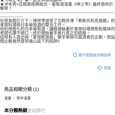
★《神之雫》第一部全44集熱銷中！
付款後7-11取貨
★沖本秀×亞樹直經典組合，葡萄酒漫畫《神之雫》最終章終於
２．關於個人資料處理事宜，請瀏覽以下網址：
每筆NT$80，滿NT$500(含以上)免運費
解禁！
https://aftee.tw/terms/#terms3
-----------------------------------------------------------------------------------------
３．未成年的使用者請事先徵得法定代理人或監護人之同意方可使用
------------------
宅配
「AFTEE先享後付」，若未經同意申辦者引起之損失，本公司不負相關責
在原島翔引介下，神咲雫接受了北輕井澤「希斯托利克旅館」的
任。
每筆NT$100，滿NT$800(含以上)免運費
會席料理與日本葡萄酒的整合工作。
４．使用「AFTEE先享後付」時，將依據個別帳號之用戶狀況，依本公司即
他利用進化的日本葡萄酒，讓極端執著於會席料理規矩和風味的
時審查核予不同之上限額度；若仍有額度不足之情形，本公司將視審查結果
老闆也讚不絕口，終於開始著手進行真正的結婚。
國家/地區配送
查看運費
請求用戶進行身份認證。
這時有人提出與「蒙塔妮旅館」聯手舉辦花園酒會的企劃，而這
個企劃竟然是琉璃山設下的陷阱!!
５．嚴禁一人註冊多個帳號或使用他人資訊註冊。若發現惡意使用之情形，
恩沛科技股份有限公司將有權停止該用戶之使用額度並採取法律行動。
顯示電腦版詳細說明
客服
商品相關分類 (1)
漫畫
青年漫畫
本分類熱銷
全站排行