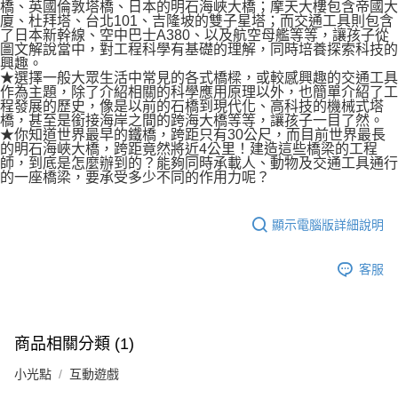
橋、英國倫敦塔橋、日本的明石海峽大橋；摩天大樓包含帝國大
廈、杜拜塔、台北101、吉隆坡的雙子星塔；而交通工具則包含
了日本新幹線、空中巴士A380、以及航空母艦等等，讓孩子從
圖文解說當中，對工程科學有基礎的理解，同時培養探索科技的
興趣。
★選擇一般大眾生活中常見的各式橋樑，或較感興趣的交通工具
作為主題，除了介紹相關的科學應用原理以外，也簡單介紹了工
程發展的歷史，像是以前的石橋到現代化、高科技的機械式塔
橋，甚至是銜接海岸之間的跨海大橋等等，讓孩子一目了然。
★你知道世界最早的鐵橋，跨距只有30公尺，而目前世界最長
的明石海峽大橋，跨距竟然將近4公里！建造這些橋梁的工程
師，到底是怎麼辦到的？能夠同時承載人、動物及交通工具通行
的一座橋梁，要承受多少不同的作用力呢？
顯示電腦版詳細說明
客服
商品相關分類 (1)
小光點
互動遊戲