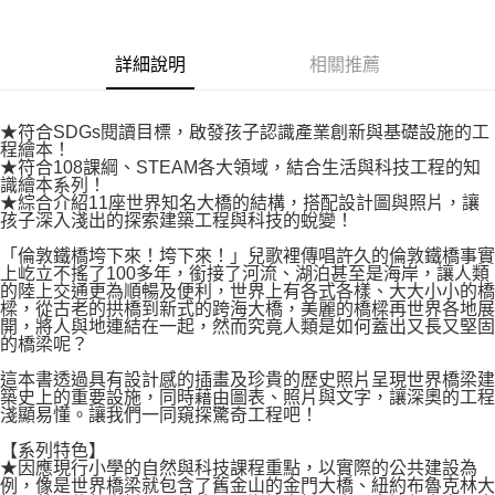
易，需依本服務之必要範圍內提供個人資料，並將交易相關給付款項請求債
權轉讓予恩沛科技股份有限公司。
付款後7-11取貨
２．關於個人資料處理事宜，請瀏覽以下網址：
每筆NT$80，滿NT$500(含以上)免運費
詳細說明
相關推薦
https://aftee.tw/terms/#terms3
３．未成年的使用者請事先徵得法定代理人或監護人之同意方可使用
宅配
「AFTEE先享後付」，若未經同意申辦者引起之損失，本公司不負相關責
任。
每筆NT$100，滿NT$800(含以上)免運費
★符合SDGs閱讀目標，啟發孩子認識產業創新與基礎設施的工
４．使用「AFTEE先享後付」時，將依據個別帳號之用戶狀況，依本公司即
程繪本！
時審查核予不同之上限額度；若仍有額度不足之情形，本公司將視審查結果
★符合108課綱、STEAM各大領域，結合生活與科技工程的知
國家/地區配送
查看運費
識繪本系列！
請求用戶進行身份認證。
★綜合介紹11座世界知名大橋的結構，搭配設計圖與照片，讓
５．嚴禁一人註冊多個帳號或使用他人資訊註冊。若發現惡意使用之情形，
孩子深入淺出的探索建築工程與科技的蛻變！
恩沛科技股份有限公司將有權停止該用戶之使用額度並採取法律行動。
「倫敦鐵橋垮下來！垮下來！」兒歌裡傳唱許久的倫敦鐵橋事實
上屹立不搖了100多年，銜接了河流、湖泊甚至是海岸，讓人類
的陸上交通更為順暢及便利，世界上有各式各樣、大大小小的橋
樑，從古老的拱橋到新式的跨海大橋，美麗的橋樑再世界各地展
開，將人與地連結在一起，然而究竟人類是如何蓋出又長又堅固
的橋梁呢？
這本書透過具有設計感的插畫及珍貴的歷史照片呈現世界橋梁建
築史上的重要設施，同時藉由圖表、照片與文字，讓深奧的工程
淺顯易懂。讓我們一同窺探驚奇工程吧！
【系列特色】
★因應現行小學的自然與科技課程重點，以實際的公共建設為
例，像是世界橋梁就包含了舊金山的金門大橋、紐約布魯克林大