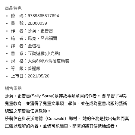
AFTEE先享後付
商品特色
相關說明
條 碼：9789865517694
【關於「AFTEE先享後付」】
ATM付款
AFTEE先享後付是「在收到商品之後才付款」的支付方式。 讓您購物簡單
書 號：2L000039
便利好安心！
作 者：莎莉‧史普雷
１．簡單：不需註冊會員、不需綁卡、不需儲值。
運送方式
繪 者：馬克‧呂弗福爾
２．便利：只要手機號碼，簡訊認證，即可結帳。
３．安心：先確認商品／服務後，再付款。
譯 者：金瑄桓
全家取貨付款
書 系：互動遊戲(小光點)
每筆NT$80，滿NT$500(含以上)免運費
【「AFTEE先享後付」結帳流程】
１．於結帳方式選擇「AFTEE先享後付」後，將跳轉至「AFTEE先享後付」
規 格：大菊8開/方背硬皮精裝
付款後全家取貨
結帳頁面，進行簡訊認證並確認金額後，即可完成結帳。
等 級：普遍級
２．訂單成立數日內，您將收到繳費通知簡訊。
每筆NT$80，滿NT$500(含以上)免運費
上市日：2021/05/20
３．收到繳費通知簡訊後14天內，點擊此簡訊中的連結，可透過四大超商／
ATM／網路銀行／等多元方式進行付款，方視為交易完成。
萊爾富取貨付款
※ 請注意：結帳手續完成當下不需立刻繳費，但若您需要取消訂單，請聯絡
銷售重點
每筆NT$80，滿NT$500(含以上)免運費
購買商品的店家。未經商家同意取消之訂單仍視為有效，需透過AFTEE先享
莎莉‧史普雷(Sally Spray)是非故事類童書的作者。 她學習了早期
後付繳納相關費用。
兒童教育，並獲得了兒童文學碩士學位，並在成為童書出版的藝術
付款後萊爾富取貨
※ 交易是否成功請以「AFTEE先享後付 」之結帳頁面顯示為準，若有關於
是否繳費成功／繳費後需取消欲退款等相關疑問，請聯繫「AFTEE先享後付
總監之前曾擔任過教師。
每筆NT$80，滿NT$500(含以上)免運費
客戶支援中心」
https://netprotections.freshdesk.com/support/home
莎莉住在科茨沃爾德（Cotswold）鄉村。 她的任務是找出有趣而真
7-11取貨付款
正難以理解的內容，並儘可能簡單、簡潔的將其傳遞給讀者。
【注意事項】
１．透過由恩沛科技股份有限公司提供之「AFTEE先享後付」服務完成之交
每筆NT$80，滿NT$500(含以上)免運費