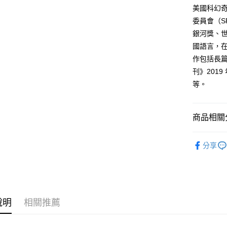
付款後全
２．訂單
美國科幻奇
３．收到繳
每筆NT$8
委員會（S
／ATM／
※ 請注意
銀河獎、
萊爾富取
絡購買商品
國語言，
先享後付
每筆NT$8
※ 交易是
作包括長
是否繳費成
付款後萊
刊》201
付客戶支
每筆NT$8
等。
【注意事
7-11取貨
１．透過由
交易，需
每筆NT$8
商品相關分
求債權轉
２．關於
付款後7-1
文學小說
https://aft
分享
每筆NT$8
３．未成
「AFTE
宅配
任。
４．使用「
每筆NT$1
即時審查
結果請求
國家/地區
說明
相關推薦
５．嚴禁
形，恩沛
動。