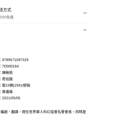
送方式
500免運
次付款
付款
享後付
789571097329
7D000164
FTEE先享後付」】
：陳楸帆
先享後付是「在收到商品之後才付款」的支付方式。 讓您購物簡單
心！
：奇炫館
：不需註冊會員、不需綁卡、不需儲值。
菊16開(25K)/膠裝
：只要手機號碼，簡訊認證，即可結帳。
：普遍級
：先確認商品／服務後，再付款。
021/05/05
付款
EE先享後付」結帳流程】
0，滿NT$500(含以上)免運費
方式選擇「AFTEE先享後付」後，將跳轉至「AFTEE先享後
頁面，進行簡訊認證並確認金額後，即可完成結帳。
，編劇，翻譯，現任世界華人科幻協會名譽會長，同時是