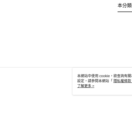
本分類
本網站中使用 cookie，欲查詢有關
設定，請參閱本網站「
隱私權條款
使用 cookie。
了解更多 >