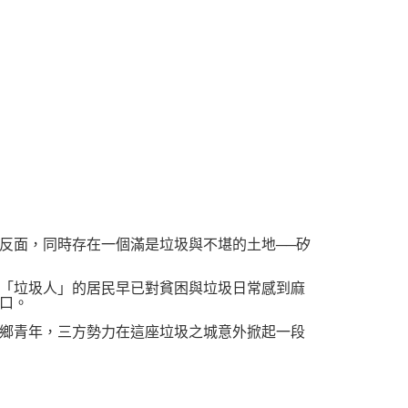
反面，同時存在一個滿是垃圾與不堪的土地──矽
「垃圾人」的居民早已對貧困與垃圾日常感到麻
口。
鄉青年，三方勢力在這座垃圾之城意外掀起一段