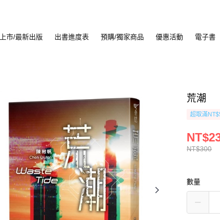
上市/最新出版
出書進度表
預購/獨家商品
優惠活動
電子書
荒潮
超取滿NT$
NT$2
NT$300
數量