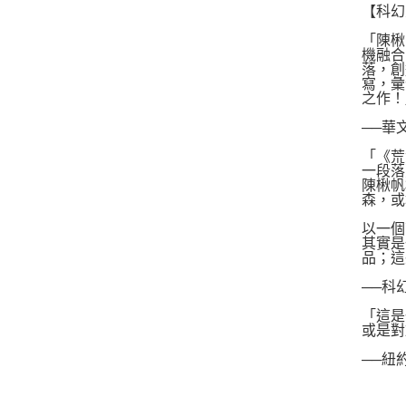
【科幻
「陳楸
機融合
落，創
寫，彙
之作！
──華
「《荒
一段落
陳楸帆
森，或
以一個
其實是
品；這
──科
「這是
或是對
──紐