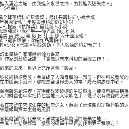
進入淒苦之城，由我進入永世之痛，由我進入迷失之人」
丁《神曲》
屆全球華語科幻星雲獎：最佳長篇科幻小說金獎
19年英國衛報：年度最佳科幻奇幻小說
科幻權威《軌跡獎》最佳新人小說
暢銷翻譯小說推手──譚光磊 傾力推薦
美 英 德 西 義 俄 日 芬 土 捷 等十國版權！
搶下電影版權，改編作品籌拍中！
來✕少女✕陰謀✕生態浩劫，令人戰慄的科幻預言！
幻重量級作家陳楸帆傾力書寫！
》作家劉慈欣盛讚：「實屬近未來科幻的巔峰之作！」
到來的未來，世界上充斥著電子製品。
肢技術快速發展，金屬成了人類身體的一部分，但在科技發展的
在中國東南沿海，那裡是全世界最大的電子廢棄物處理中心。
保團體來到這裡，宣稱能改變矽嶼的生態環境，卻沒料到被稱為
大的財富也牢牢把持在當地三大宗族之手，幾乎沒有改變的突破
名在夾縫中求取生存的底層少女，邂逅了替環團與宗族斡旋的返
會階級與資本主義的風暴。
實與陰謀的近代未來，滿載垃圾與陰暗的廢棄之地──
金屬、生態與經濟，激烈的碰撞中是否能找到第三種解方？