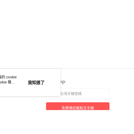
 cookie
kie 聲明
我知道了
官方APP
免費傳送載點至手機
若接到可疑電話，請洽詢165反詐騙專線