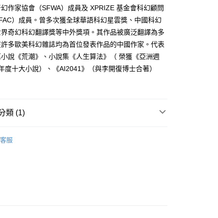
家取貨
成立數日內，您將收到繳費通知簡訊。
幻作家協會（SFWA）成員及 XPRIZE 基金會科幻顧問
費通知簡訊後14天內，點擊此簡訊中的連結，可透過四大超商
0，滿NT$500(含以上)免運費
FAC）成員。曾多次獲全球華語科幻星雲獎、中國科幻
網路銀行／等多元方式進行付款，方視為交易完成。
：結帳手續完成當下不需立刻繳費，但若您需要取消訂單，請聯
世界奇幻科幻翻譯獎等中外獎項。其作品被廣泛翻譯為多
貨付款
的店家。未經商家同意取消之訂單仍視為有效，需透過AFTEE
在許多歐美科幻雜誌均為首位發表作品的中國作家。代表
繳納相關費用。
0，滿NT$500(含以上)免運費
否成功請以「AFTEE先享後付 」之結帳頁面顯示為準，若有關於
篇小說《荒潮》、小說集《人生算法》（ 榮獲《亞洲週
功／繳費後需取消欲退款等相關疑問，請聯繫「AFTEE先享後
爾富取貨
9 年度十大小說）、《AI2041》（與李開復博士合著）
援中心」
https://netprotections.freshdesk.com/support/home
0，滿NT$500(含以上)免運費
項】
付款
恩沛科技股份有限公司提供之「AFTEE先享後付」服務完成之
依本服務之必要範圍內提供個人資料，並將交易相關給付款項請
0，滿NT$500(含以上)免運費
類 (1)
讓予恩沛科技股份有限公司。
個人資料處理事宜，請瀏覽以下網址：
1取貨
科幻 / 奇幻
ee.tw/terms/#terms3
客服
0，滿NT$500(含以上)免運費
年的使用者請事先徵得法定代理人或監護人之同意方可使用
E先享後付」，若未經同意申辦者引起之損失，本公司不負相關責
AFTEE先享後付」時，將依據個別帳號之用戶狀況，依本公司
00，滿NT$800(含以上)免運費
核予不同之上限額度；若仍有額度不足之情形，本公司將視審查
用戶進行身份認證。
配送
查看運費
一人註冊多個帳號或使用他人資訊註冊。若發現惡意使用之情
科技股份有限公司將有權停止該用戶之使用額度並採取法律行