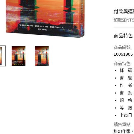
付款與運
超取滿NT$
付款方式
商品特色
信用卡一
商品編號
10051905
超商取貨
商品特色
AFTEE先
條 碼：9
相關說明
書 號：
【關於「A
作 者
ATM付款
AFTEE
便利好安
書 系
１．簡單
規 格：
２．便利
運送方式
等 級
３．安心
上市日：2
全家取貨
【「AFT
每筆NT$8
銷售重點
１．於結帳
付」結帳
科幻作家