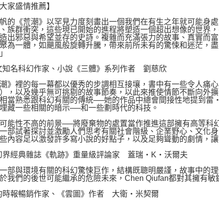
大家盛情推薦】
帆的《荒潮》以罕見力度刻畫出一個我們在有生之年就可能身處
、族群衝突，這些現已開始的進程將塑造一個超出想像的世界，
造出邪惡與希望並存的史詩。複雜而充滿張力的故事、真實而富
聚為一體，如颶風般旋轉升騰，帶來前所未有的驚悚和迷茫，盡
」
文知名科幻作家、小說《三體》系列作者 劉慈欣
潮》裡的每一幕都以優秀的步調相互接壤，書中有一些令人痛心
），以及幾乎無可挑剔的故事節奏，以此來推使情節不斷向外擴
相當熟悉跟科幻有關的傳統──她的作品中總會間接性地提到雷‧布
埋藏一些相關的暗示──和一些劃時代的科技。
可能性不高的前景──將廢棄物的處置當作推進這部擁有高等科
一部試著探討並激勵人們思考有關社會階級、企業野心、文化身
些內容足以激發許多寫小說的好點子，以及足夠聳動的劇情，讓
幻界經典雜誌《軌跡》重量級評論家 蓋瑞‧K‧沃爾夫
一部與環境有關的科幻驚悚巨作，結構既聰明嚴謹，故事中的理
於我們的後世可能繼承的危險未來，Chen Qiufan都對其擁有
約時報暢銷作家、《雲圖》作者 大衛・米契爾