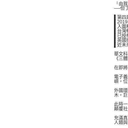
「由我
──但
▌第四
▌20
▌入圍
▌台灣
▌已授權
▌英國
▌近未
華文科
《三體
在即將
電子義
嶼，位
外國環
木，巨
此時一
顛覆社
充滿真
人類與