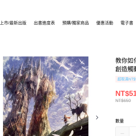
上市/最新出版
出書進度表
預購/獨家商品
優惠活動
電子書
教你如
創造觸
超取滿NT$
NT$5
NT$650
數量