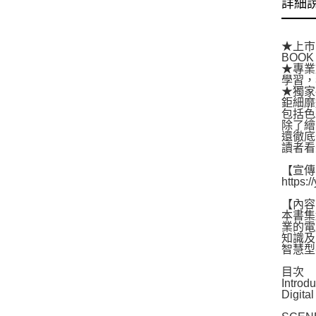
詳細
★上市
BOO
★專業
學習，
★獨家
鉅細靡
包括色
除了繪
還徹底
讀者看
【宣傳
https:
【內容
本書集
業的電
知識及思
智慧型
目次
Intro
Digit