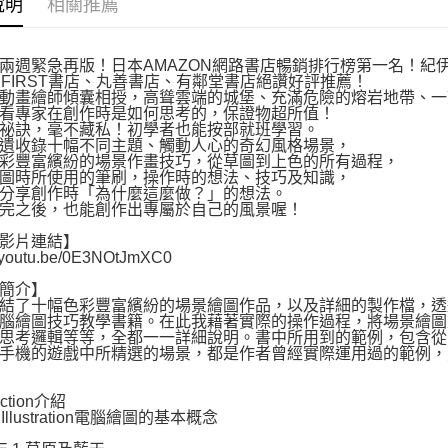
說明
相關推薦
動。
兩週緊急再版！日本AMAZON網路書店暢銷排行榜第一名！紀伊
K FIRST書店、丸善書店、有鄰堂書店絕讚好評推薦！
動畫繪師傾囊相授，高聳雲端的城堡、充滿危險的熔岩地帶、一
看專家在創作時是如何思考的，保證物超所值！
祕訣，毫不藏私！初學者也能按部就班學習。
遺收錄十幅不同主題、觸動人心的奇幻風格場景，
彩豐富繽紛的場景作畫技巧，從草圖到上色的所有過程，
圖時所使用的筆刷，操作時的想法、技巧及知識，
分享創作時「為什麼這麼做？」的想法。
完之後，也能創作出專屬於自己的風景喔！
影片連結】
//youtu.be/0E3NOtJmXC0
簡介】
結了十幅色彩豐富繽紛的場景繪圖作品，以及詳細的製作檔，透
腦繪圖技巧教學書籍。在此我藉著實際的操作過程，將場景繪圖及其
考邏輯等等，全都一一詳細說明。書中所用到的範例，包含從playstation 4
手機的遊戲中所精選的場景，都是作者曾經實際運用過的範例，
duction介紹
al Illustration電腦繪圖的基本概念