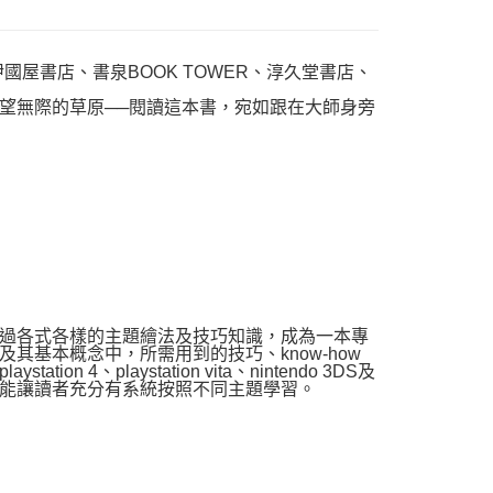
國屋書店、書泉BOOK TOWER、淳久堂書店、
望無際的草原──閱讀這本書，宛如跟在大師身旁
過各式各樣的主題繪法及技巧知識，成為一本專
基本概念中，所需用到的技巧、know-how
、playstation vita、nintendo 3DS及
能讓讀者充分有系統按照不同主題學習。