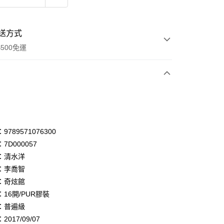
送方式
500免運
次付款
付款
享後付
789571076300
7D000057
FTEE先享後付」】
：清水洋
先享後付是「在收到商品之後才付款」的支付方式。 讓您購物簡單
心！
：李喬智
：不需註冊會員、不需綁卡、不需儲值。
：奇炫館
：只要手機號碼，簡訊認證，即可結帳。
16開/PUR膠裝
：先確認商品／服務後，再付款。
：普遍級
付款
EE先享後付」結帳流程】
017/09/07
0，滿NT$500(含以上)免運費
方式選擇「AFTEE先享後付」後，將跳轉至「AFTEE先享後