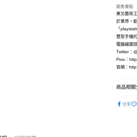
付」結帳
銷售重點
付款後全
２．訂單
東北藝術
３．收到繳
每筆NT$8
於業界。創作
／ATM／
※ 請注意
「playsta
萊爾富取
絡購買商品
慧型手機
先享後付
每筆NT$8
※ 交易是
電腦繪圖
是否繳費成
付款後萊
Twitter：
付客戶支
每筆NT$8
Pixiv：htt
【注意事
官網：http:/
7-11取貨
１．透過由
交易，需
每筆NT$8
求債權轉
商品相關分
２．關於
付款後7-1
https://aft
每筆NT$8
３．未成
生活圖書
「AFTE
分享
宅配
任。
４．使用「
每筆NT$1
即時審查
結果請求
國家/地區
５．嚴禁
形，恩沛