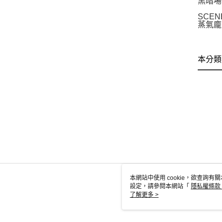
黑暗場
SCE
蒸氣龐
本分類
本網站中使用 cookie，欲查詢有關
設定，請參閱本網站「
隱私權條款
使用 cookie。
了解更多 >