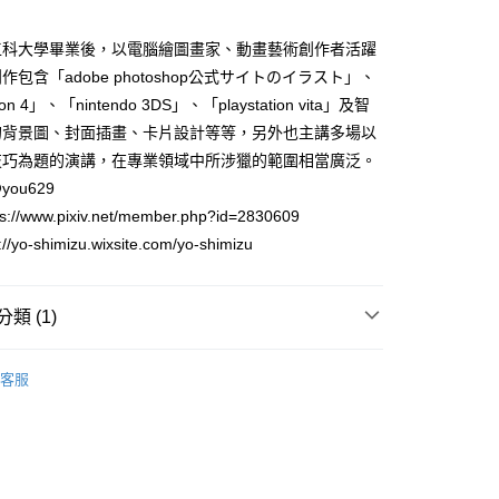
頁面，進行簡訊認證並確認金額後，即可完成結帳。
家取貨
成立數日內，您將收到繳費通知簡訊。
工科大學畢業後，以電腦繪圖畫家、動畫藝術創作者活躍
費通知簡訊後14天內，點擊此簡訊中的連結，可透過四大超商
0，滿NT$500(含以上)免運費
包含「adobe photoshop公式サイトのイラスト」、
網路銀行／等多元方式進行付款，方視為交易完成。
：結帳手續完成當下不需立刻繳費，但若您需要取消訂單，請聯
tion 4」、「nintendo 3DS」、「playstation vita」及智
貨付款
的店家。未經商家同意取消之訂單仍視為有效，需透過AFTEE
的背景圖、封面插畫、卡片設計等等，另外也主講多場以
繳納相關費用。
0，滿NT$500(含以上)免運費
否成功請以「AFTEE先享後付 」之結帳頁面顯示為準，若有關於
技巧為題的演講，在專業領域中所涉獵的範圍相當廣泛。
功／繳費後需取消欲退款等相關疑問，請聯繫「AFTEE先享後
爾富取貨
@you629
援中心」
https://netprotections.freshdesk.com/support/home
0，滿NT$500(含以上)免運費
ps://www.pixiv.net/member.php?id=2830609
項】
/yo-shimizu.wixsite.com/yo-shimizu
付款
恩沛科技股份有限公司提供之「AFTEE先享後付」服務完成之
依本服務之必要範圍內提供個人資料，並將交易相關給付款項請
0，滿NT$500(含以上)免運費
讓予恩沛科技股份有限公司。
類 (1)
個人資料處理事宜，請瀏覽以下網址：
1取貨
ee.tw/terms/#terms3
0，滿NT$500(含以上)免運費
年的使用者請事先徵得法定代理人或監護人之同意方可使用
藝術設計
E先享後付」，若未經同意申辦者引起之損失，本公司不負相關責
客服
AFTEE先享後付」時，將依據個別帳號之用戶狀況，依本公司
00，滿NT$800(含以上)免運費
核予不同之上限額度；若仍有額度不足之情形，本公司將視審查
用戶進行身份認證。
配送
查看運費
一人註冊多個帳號或使用他人資訊註冊。若發現惡意使用之情
科技股份有限公司將有權停止該用戶之使用額度並採取法律行