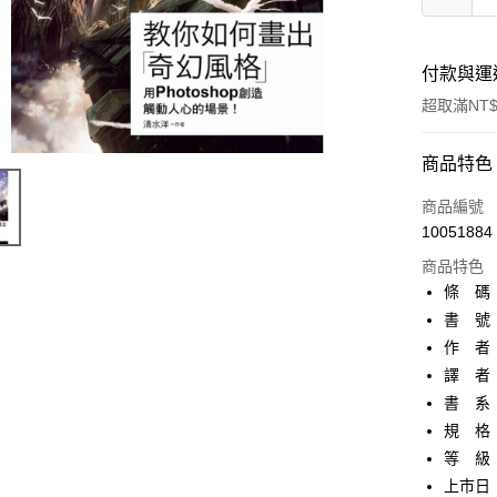
付款與運
超取滿NT$
付款方式
商品特色
信用卡一
商品編號
10051884
超商取貨
商品特色
AFTEE先
條 碼：9
相關說明
書 號：
【關於「A
作 者
ATM付款
AFTEE
便利好安
譯 者
１．簡單
書 系
２．便利
運送方式
規 格：
３．安心
等 級
全家取貨
【「AFT
上市日：2
每筆NT$8
１．於結帳