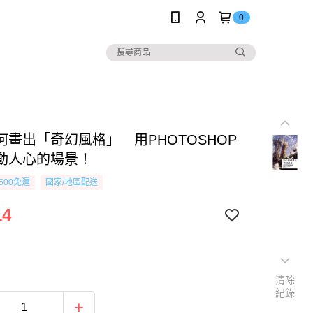
0
何畫出「奇幻風格」 用PHOTOSHOP
動人心的場景！
500免運
國家/地區配送
14
清除
紀錄