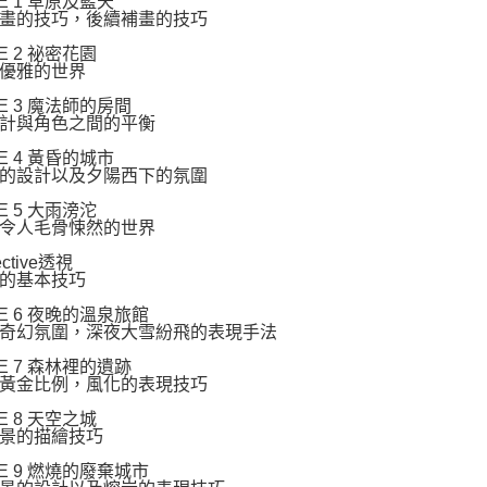
E 1 草原及藍天
畫的技巧，後續補畫的技巧
E 2 祕密花園
優雅的世界
E 3 魔法師的房間
計與角色之間的平衡
E 4 黃昏的城市
的設計以及夕陽西下的氛圍
E 5 大雨滂沱
令人毛骨悚然的世界
ective透視
的基本技巧
NE 6 夜晚的溫泉旅館
奇幻氛圍，深夜大雪紛飛的表現手法
E 7 森林裡的遺跡
黃金比例，風化的表現技巧
E 8 天空之城
景的描繪技巧
NE 9 燃燒的廢棄城市