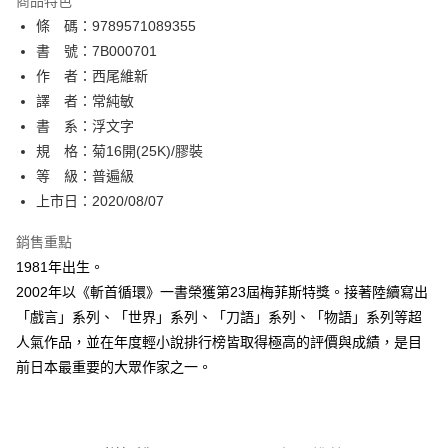
商品特色
相關說明
條 碼：9789571089355
【關於「AFTEE先享後付」】
ATM付款
AFTEE先享後付是「在收到商品之後才付款」的支付方式。 讓您購物簡單
書 號：7B000701
便利好安心！
作 者：西尾維新
１．簡單：不需註冊會員、不需綁卡、不需儲值。
運送方式
譯 者：常純敏
２．便利：只要手機號碼，簡訊認證，即可結帳。
３．安心：先確認商品／服務後，再付款。
書 系：浮文字
全家取貨付款
規 格：菊16開(25K)/膠裝
每筆NT$80，滿NT$500(含以上)免運費
【「AFTEE先享後付」結帳流程】
１．於結帳方式選擇「AFTEE先享後付」後，將跳轉至「AFTEE先享後付」
等 級：普遍級
付款後全家取貨
結帳頁面，進行簡訊認證並確認金額後，即可完成結帳。
上市日：2020/08/07
２．訂單成立數日內，您將收到繳費通知簡訊。
每筆NT$80，滿NT$500(含以上)免運費
３．收到繳費通知簡訊後14天內，點擊此簡訊中的連結，可透過四大超商／
銷售重點
ATM／網路銀行／等多元方式進行付款，方視為交易完成。
萊爾富取貨付款
※ 請注意：結帳手續完成當下不需立刻繳費，但若您需要取消訂單，請聯絡
1981年出生。
每筆NT$80，滿NT$500(含以上)免運費
購買商品的店家。未經商家同意取消之訂單仍視為有效，需透過AFTEE先享
2002年以《斬首循環》一書榮獲第23屆梅菲斯特獎。接著陸續寫出
後付繳納相關費用。
「戲言」系列、「世界」系列、「刀語」系列、「物語」系列等超
付款後萊爾富取貨
※ 交易是否成功請以「AFTEE先享後付 」之結帳頁面顯示為準，若有關於
是否繳費成功／繳費後需取消欲退款等相關疑問，請聯繫「AFTEE先享後付
人氣作品，並在年度輕小說排行榜皆取得極高的評價與成績，是目
每筆NT$80，滿NT$500(含以上)免運費
客戶支援中心」
https://netprotections.freshdesk.com/support/home
前日本最重要的大眾作家之一。
7-11取貨付款
【注意事項】
１．透過由恩沛科技股份有限公司提供之「AFTEE先享後付」服務完成之交
每筆NT$80，滿NT$500(含以上)免運費
易，需依本服務之必要範圍內提供個人資料，並將交易相關給付款項請求債
權轉讓予恩沛科技股份有限公司。