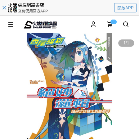
尖端網路書店
開啟APP
立刻使用官方APP
0
1
/
1