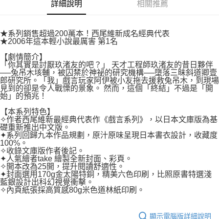
付款後7-11取貨
詳細說明
相關推薦
２．關於個人資料處理事宜，請瀏覽以下網址：
每筆NT$80，滿NT$500(含以上)免運費
https://aftee.tw/terms/#terms3
３．未成年的使用者請事先徵得法定代理人或監護人之同意方可使用
宅配
★系列銷售超過200萬本！西尾維新成名經典代表
「AFTEE先享後付」，若未經同意申辦者引起之損失，本公司不負相關責
★2006年這本輕小說最厲害 第1名
任。
每筆NT$100，滿NT$800(含以上)免運費
４．使用「AFTEE先享後付」時，將依據個別帳號之用戶狀況，依本公司即
【劇情簡介】
時審查核予不同之上限額度；若仍有額度不足之情形，本公司將視審查結果
國家/地區配送
查看運費
「你其實是討厭玖渚友的吧？」 天才工程師玖渚友的昔日夥伴
請求用戶進行身份認證。
──兔吊木垓輔，被囚禁於神祕的研究機構──墮落三昧斜道卿壹
５．嚴禁一人註冊多個帳號或使用他人資訊註冊。若發現惡意使用之情形，
郎研究所。「我」戲言玩家阿伊被小友拖去援救兔吊木，到現場
恩沛科技股份有限公司將有權停止該用戶之使用額度並採取法律行動。
見到的卻是令人戰慄的景象。 然而，這個「終結」不過是「開
始」的預兆！
【本系列特色】
✧作者西尾維新最經典代表作《戲言系列》，以日本文庫版為基
礎重新推出中文版。
✦系列回歸九本作品規劃，原汁原味呈現日本書衣設計，收藏度
100%。
✧收錄文庫版作者後記。
✦人氣繪者take 繪製全新封面、彩頁。
✧開本改為25開，提升閱讀舒適性。
✦封面選用170g金太陽特銅，精美六色印刷，比照原書特選淺
藍銀設計出科幻視覺衝擊。
✧內頁紙張採高質感80g米色道林紙印刷。
顯示電腦版詳細說明