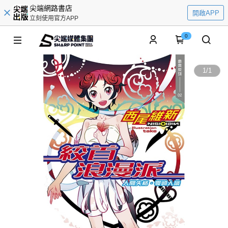
尖端網路書店
開啟APP
立刻使用官方APP
0
1
/
1