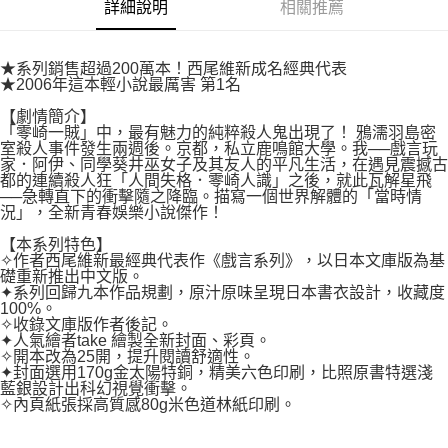
付款後7-11取貨
詳細說明
相關推薦
２．關於個人資料處理事宜，請瀏覽以下網址：
每筆NT$80，滿NT$500(含以上)免運費
https://aftee.tw/terms/#terms3
３．未成年的使用者請事先徵得法定代理人或監護人之同意方可使用
宅配
★系列銷售超過200萬本！西尾維新成名經典代表
「AFTEE先享後付」，若未經同意申辦者引起之損失，本公司不負相關責
★2006年這本輕小說最厲害 第1名
任。
每筆NT$100，滿NT$800(含以上)免運費
４．使用「AFTEE先享後付」時，將依據個別帳號之用戶狀況，依本公司即
【劇情簡介】
時審查核予不同之上限額度；若仍有額度不足之情形，本公司將視審查結果
國家/地區配送
查看運費
「零崎一賊」中，最有魅力的純粹殺人鬼出現了！ 鴉濡羽島密
請求用戶進行身份認證。
室殺人事件發生兩週後。京都，私立鹿鳴館大學。我──戲言玩
５．嚴禁一人註冊多個帳號或使用他人資訊註冊。若發現惡意使用之情形，
家．阿伊、同學葵井巫女子及其友人的平凡生活，在遇見震撼古
恩沛科技股份有限公司將有權停止該用戶之使用額度並採取法律行動。
都的連續殺人狂「人間失格．零崎人識」之後，就此瓦解星飛
──急轉直下的衝擊隨之降臨。描寫一個世界解體的「當時情
況」，全新青春娛樂小說傑作！
【本系列特色】
✧作者西尾維新最經典代表作《戲言系列》，以日本文庫版為基
礎重新推出中文版。
✦系列回歸九本作品規劃，原汁原味呈現日本書衣設計，收藏度
100%。
✧收錄文庫版作者後記。
✦人氣繪者take 繪製全新封面、彩頁。
✧開本改為25開，提升閱讀舒適性。
✦封面選用170g金太陽特銅，精美六色印刷，比照原書特選淺
藍銀設計出科幻視覺衝擊。
✧內頁紙張採高質感80g米色道林紙印刷。