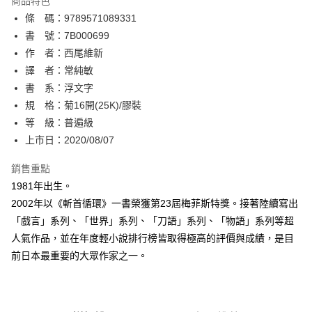
商品特色
相關說明
條 碼：9789571089331
【關於「AFTEE先享後付」】
ATM付款
AFTEE先享後付是「在收到商品之後才付款」的支付方式。 讓您購物簡單
書 號：7B000699
便利好安心！
作 者：西尾維新
１．簡單：不需註冊會員、不需綁卡、不需儲值。
運送方式
譯 者：常純敏
２．便利：只要手機號碼，簡訊認證，即可結帳。
３．安心：先確認商品／服務後，再付款。
書 系：浮文字
全家取貨付款
規 格：菊16開(25K)/膠裝
每筆NT$80，滿NT$500(含以上)免運費
【「AFTEE先享後付」結帳流程】
１．於結帳方式選擇「AFTEE先享後付」後，將跳轉至「AFTEE先享後付」
等 級：普遍級
付款後全家取貨
結帳頁面，進行簡訊認證並確認金額後，即可完成結帳。
上市日：2020/08/07
２．訂單成立數日內，您將收到繳費通知簡訊。
每筆NT$80，滿NT$500(含以上)免運費
３．收到繳費通知簡訊後14天內，點擊此簡訊中的連結，可透過四大超商／
銷售重點
ATM／網路銀行／等多元方式進行付款，方視為交易完成。
萊爾富取貨付款
※ 請注意：結帳手續完成當下不需立刻繳費，但若您需要取消訂單，請聯絡
1981年出生。
每筆NT$80，滿NT$500(含以上)免運費
購買商品的店家。未經商家同意取消之訂單仍視為有效，需透過AFTEE先享
2002年以《斬首循環》一書榮獲第23屆梅菲斯特獎。接著陸續寫出
後付繳納相關費用。
「戲言」系列、「世界」系列、「刀語」系列、「物語」系列等超
付款後萊爾富取貨
※ 交易是否成功請以「AFTEE先享後付 」之結帳頁面顯示為準，若有關於
是否繳費成功／繳費後需取消欲退款等相關疑問，請聯繫「AFTEE先享後付
人氣作品，並在年度輕小說排行榜皆取得極高的評價與成績，是目
每筆NT$80，滿NT$500(含以上)免運費
客戶支援中心」
https://netprotections.freshdesk.com/support/home
前日本最重要的大眾作家之一。
7-11取貨付款
【注意事項】
１．透過由恩沛科技股份有限公司提供之「AFTEE先享後付」服務完成之交
每筆NT$80，滿NT$500(含以上)免運費
易，需依本服務之必要範圍內提供個人資料，並將交易相關給付款項請求債
權轉讓予恩沛科技股份有限公司。