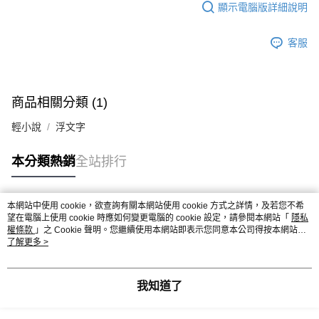
顯示電腦版詳細說明
客服
商品相關分類 (1)
輕小說
浮文字
本分類熱銷
全站排行
本網站中使用 cookie，欲查詢有關本網站使用 cookie 方式之詳情，及若您不希
熱門標籤
望在電腦上使用 cookie 時應如何變更電腦的 cookie 設定，請參閱本網站「
隱私
權條款
」之 Cookie 聲明。您繼續使用本網站即表示您同意本公司得按本網站使
用條款之 Cookie 聲明使用 cookie。
了解更多 >
我知道了